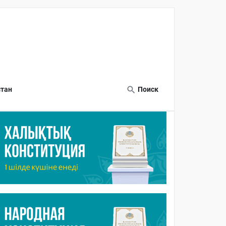
тан
Поиск