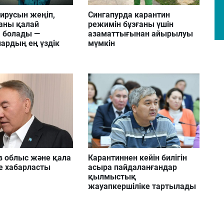
вирусын жеңіп,
Сингапурда карантин
аны қалай
режимін бұзғаны үшін
а болады —
азаматтығынан айырылуы
ардың ең үздік
мүмкін
в облыс және қала
Карантиннен кейін билігін
е хабарласты
асыра пайдаланғандар
қылмыстық
жауапкершіліке тартылады