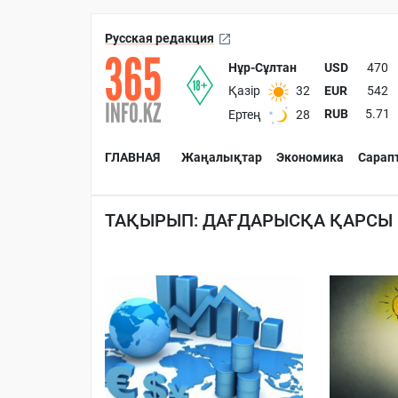
Русская редакция
Нұр-Сұлтан
USD
470
EUR
542
Қазір
32
RUB
5.71
Ертең
28
ГЛАВНАЯ
Жаңалықтар
Экономика
Сарап
ТАҚЫРЫП: ДАҒДАРЫСҚА ҚАРСЫ