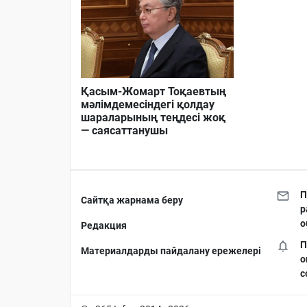
Қасым-Жомарт Тоқаевтың
мәлімдемесіндегі қолдау
шараларының теңдесі жоқ
— саясаттанушы
П
Сайтқа жарнама беру
р
о
Редакция
П
Материалдарды пайдалану ережелері
о
с