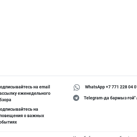
одписывайтесь на email
WhatsApp +7 771 228 04 0
ассылку еженедельного
Telegram-да бармыз ғой"
бзора
одписывайтесь на
повещения о важных
обытиях