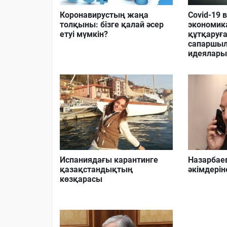
Коронавирустың жаңа
Сovid-19 
толқыны: бізге қалай әсер
экономик
етуі мүмкін?
құтқаруғ
сапаршыл
идеялары
Испаниядағы карантинге
Назарбае
қазақстандықтың
әкімдерін
көзқарасы