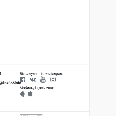
1
Біз әлеуметтік желілерде:
 @kaz365info
Мобильді қосымша: