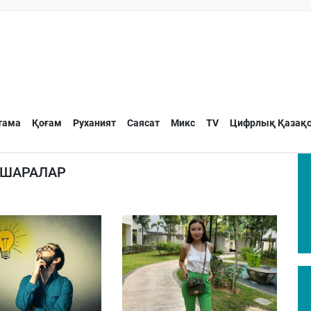
тама
Қоғам
Руханият
Саясат
Микс
TV
Цифрлық Қазақс
 ШАРАЛАР