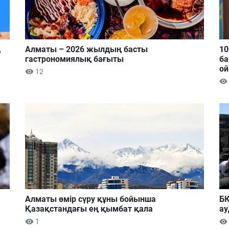
ң
Алматы – 2026 жылдың басты
10
гастрономиялық бағыты
ба
ой
12
Алматы өмір сүру құны бойынша
БҚ
Қазақстандағы ең қымбат қала
ау
1