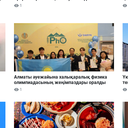
1
Алматы әуежайына халықаралық физика
Үк
олимпиадасының жеңімпаздары оралды
те
1