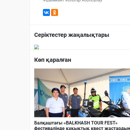
Серіктестер жаңалықтары
Көп қаралған
Балқаштағы «BALKHASH TOUR FEST»
фестивалінде құқықтық квест жастарды