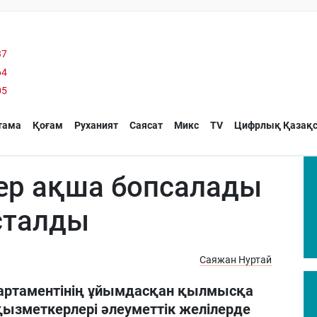
37
64
05
тама
Қоғам
Руханият
Саясат
Микс
TV
Цифрлық Қазақс
ер ақша бопсалады
ұсталды
Саяжан Нуртай
артаментінің ұйымдасқан қылмысқа
ызметкерлері әлеуметтік желілерде