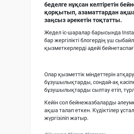
беделге нұқсан келтіретін б
қорқытып, азаматтардан ақша
заңсыз әрекетін тоқтатты.
Жедел іс-шаралар барысында Inst
бар жергілікті блогердің үш сыбай
қызметкерлерді әдейі бейнетаспаға
Олар қызметтік міндеттерін атқар
бұзушылықтарды, сондай-ақ кәсіп
бұзушылықтарды сылтау етіп, түр
Кейін сол бейнежазбаларды әлеуме
ақша талап еткен. Күдіктілер ұста
жүргізіліп жатыр.
#Шымкент #блогер #бопсалау