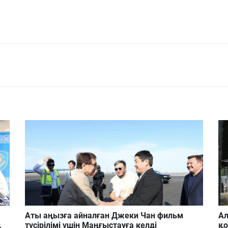
Аты аңызға айналған Джеки Чан фильм
Ал
ң
түсірілімі үшін Маңғыстауға келді
қ