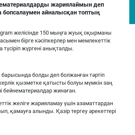
ейнематериалдарды жариялаймын деп
 бопсалаумен айналысқан топтың
agram желісінде 150 мыңға жуық оқырманы
ласымен бірге кәсіпкерлер мен мемлекеттік
 түсіріп жүргені анықталды.
у барысында болды деп болжанған тәртіп
керлік қызметке қатысты болуы мүмкін заң
лі бейнематериалдар жинаған.
ттік желіге жарияламау үшін азаматтардан
лып, қамауға алынды. Қазір тергеу әрекеттері