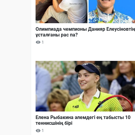
Олимпиада чемпионы Данияр Елеусіновті
ұсталғаны рас па?
1
Елена Рыбакина әлемдегі ең табысты 10
теннисшінің бірі
1