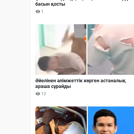
басын қосты
1
Әйелінен әлімжеттік көрген астаналық
араша сұрайды
12