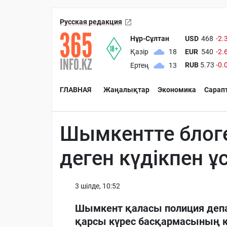
Русская редакция
Нұр-Сұлтан
USD
468
-2.
EUR
540
-2.
Қазір
18
RUB
5.73
-0.
Ертең
13
ГЛАВНАЯ
Жаңалықтар
Экономика
Сарап
Шымкентте блог
деген күдікпен 
3 шiлде, 10:52
Шымкент қаласы полиция деп
қарсы күрес басқармасының қ