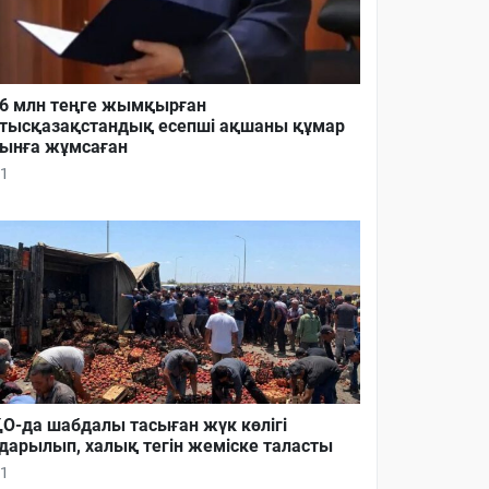
6 млн теңге жымқырған
тысқазақстандық есепші ақшаны құмар
ынға жұмсаған
1
О-да шабдалы тасыған жүк көлігі
дарылып, халық тегін жеміске таласты
1