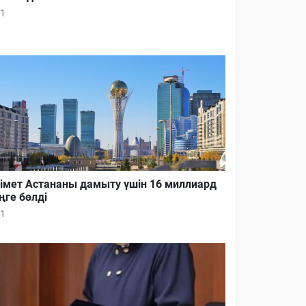
1
імет Астананы дамыту үшін 16 миллиард
ңге бөлді
1