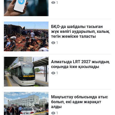
1
БҚО-да шабдалы тасыған
жүк көлігі аударылып, халық
тегін жеміске таласты
1
Алматыда LRT 2027 жылдың
соңында іске қосылады
1
Маңғыстау облысында атыс
болып, екі адам жарақат
алды
1