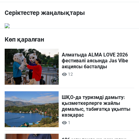
Серіктестер жаңалықтары
Көп қаралған
Алматыда ALMA LOVE 2026
фестивалі аясында Jas Vibe
акциясы басталды
12
ШҚО-да туризмді дамыту:
қызметкерлерге жайлы
демалыс, табиғатқа ұқыпты
көзқарас
1