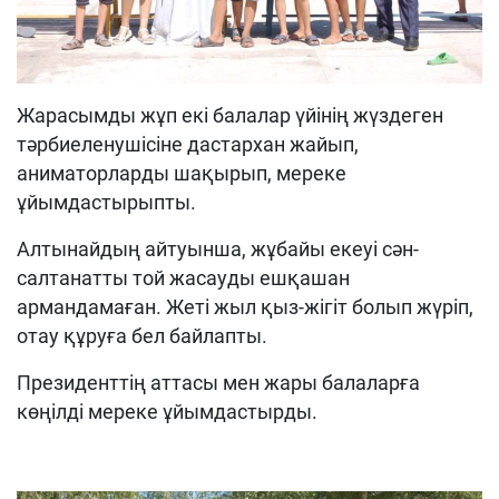
Жарасымды жұп екі балалар үйінің жүздеген
тәрбиеленушісіне дастархан жайып,
аниматорларды шақырып, мереке
ұйымдастырыпты.
Алтынайдың айтуынша, жұбайы екеуі сән-
салтанатты той жасауды ешқашан
армандамаған. Жеті жыл қыз-жігіт болып жүріп,
отау құруға бел байлапты.
Президенттің аттасы мен жары балаларға
көңілді мереке ұйымдастырды.