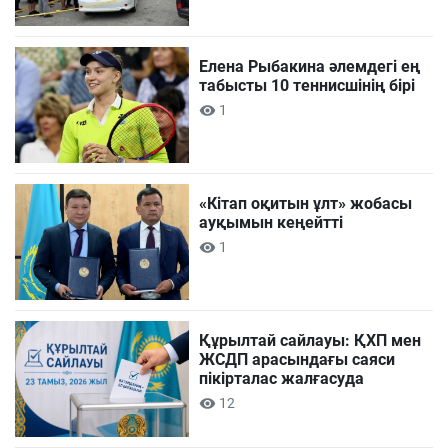
Елена Рыбакина әлемдегі ең
табысты 10 теннисшінің бірі
1
«Кітап оқитын ұлт» жобасы
ауқымын кеңейтті
1
Құрылтай сайлауы: ҚХП мен
ЖСДП арасындағы саяси
пікірталас жалғасуда
12