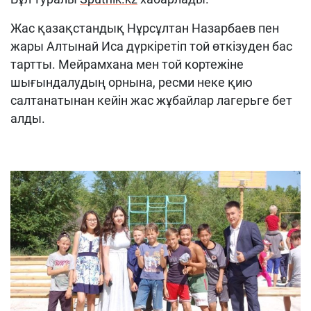
Жас қазақстандық Нұрсұлтан Назарбаев пен
жары Алтынай Иса дүркіретіп той өткізуден бас
тартты. Мейрамхана мен той кортежіне
шығындалудың орнына, ресми неке қию
салтанатынан кейін жас жұбайлар лагерьге бет
алды.