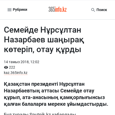
Рубрики
Поиск
Семейде Нұрсұлтан
Назарбаев шаңырақ
көтеріп, отау құрды
14 тамыз 2018, 12:02
222
kaz.365info.kz
Қазақстан президенті Нұрсұлтан
Назарбаевтың аттасы Семейде отау
құрып, ата-анасының қамқорлығынсыз
қалған балаларға мереке ұйымдастырды.
Бұл туралы
Sputnik.kz
хабарлады.