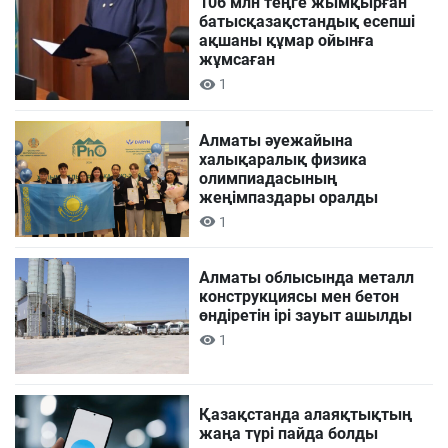
106 млн теңге жымқырған
батысқазақстандық есепші
ақшаны құмар ойынға
жұмсаған
1
Алматы әуежайына
халықаралық физика
олимпиадасының
жеңімпаздары оралды
1
Алматы облысында металл
конструкциясы мен бетон
өндіретін ірі зауыт ашылды
1
Қазақстанда алаяқтықтың
жаңа түрі пайда болды