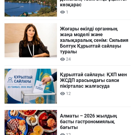
көзқарас
1
Жоғары өкілді органның
жаңа моделі және
халықаралық сенім: Сильвия
Болтук Құрылтай сайлауы
туралы
24
Құрылтай сайлауы: ҚХП мен
ЖСДП арасындағы саяси
пікірталас жалғасуда
12
Алматы – 2026 жылдың
басты гастрономиялық
бағыты
12