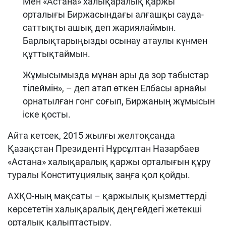
Мен «Астана» халықаралық қаржы
орталығы Биржасындағы алғашқы сауда-
саттықты ашық деп жариялаймын.
Барлықтарыңызды осынау атаулы күнмен
құттықтаймын.
Жұмысымызда мұнан ары да зор табыстар
тілеймін», – деп атап өткен Елбасы арнайы
орнатылған гонг соғып, Биржаның жұмысын
іске қосты.
Айта кетсек, 2015 жылғы желтоқсанда
Қазақстан Президенті Нұрсұлтан Назарбаев
«Астана» халықаралық қаржы орталығын құру
туралы Конституциялық заңға қол қойды.
АХҚО-ның мақсаты – қаржылық қызметтерді
көрсететін халықаралық деңгейдегі жетекші
орталық қалыптастыру.