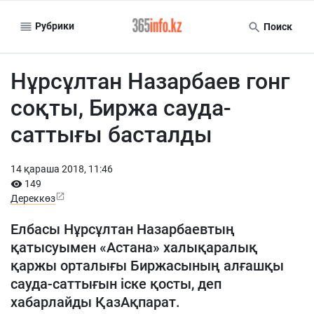
Рубрики
Поиск
Нұрсұлтан Назарбаев гонг
соқты, Биржа сауда-
саттығы басталды
14 қараша 2018, 11:46
149
Дереккөз
Елбасы Нұрсұлтан Назарбаевтың
қатысуымен «Астана» халықаралық
қаржы орталығы Биржасының алғашқы
сауда-саттығын іске қосты, деп
хабарлайды ҚазАқпарат.