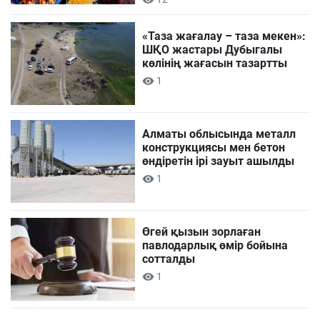
«Таза жағалау – таза мекен»:
ШҚО жастары Дубыгалы
көлінің жағасын тазартты
1
Алматы облысында металл
конструкциясы мен бетон
өндіретін ірі зауыт ашылды
1
Өгей қызын зорлаған
павлодарлық өмір бойына
сотталды
1