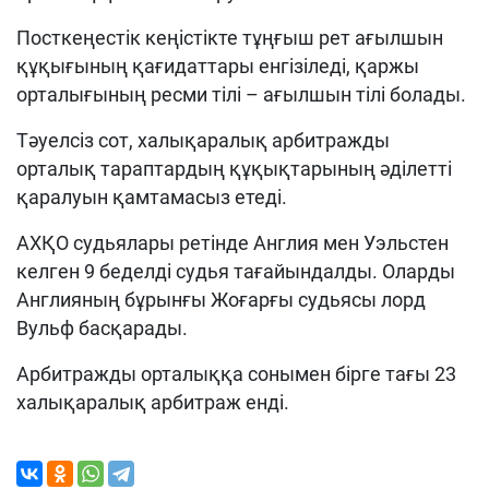
Посткеңестік кеңістікте тұңғыш рет ағылшын
құқығының қағидаттары енгізіледі, қаржы
орталығының ресми тілі – ағылшын тілі болады.
Тәуелсіз сот, халықаралық арбитражды
орталық тараптардың құқықтарының әділетті
қаралуын қамтамасыз етеді.
АХҚО судьялары ретінде Англия мен Уэльстен
келген 9 беделді судья тағайындалды. Оларды
Англияның бұрынғы Жоғарғы судьясы лорд
Вульф басқарады.
Арбитражды орталыққа сонымен бірге тағы 23
халықаралық арбитраж енді.