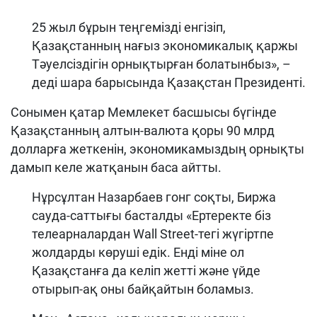
25 жыл бұрын теңгемізді енгізіп,
Қазақстанның нағыз экономикалық қаржы
Тәуелсіздігін орнықтырған болатынбыз», –
деді шара барысында Қазақстан Президенті.
Сонымен қатар Мемлекет басшысы бүгінде
Қазақстанның алтын-валюта қоры 90 млрд
долларға жеткенін, экономикамыздың орнықты
дамып келе жатқанын баса айтты.
Нұрсұлтан Назарбаев гонг соқты, Биржа
сауда-саттығы басталды «Ертеректе біз
телеарналардан Wall Street-тегі жүгіртпе
жолдарды көруші едік. Енді міне ол
Қазақстанға да келіп жетті және үйде
отырып-ақ оны байқайтын боламыз.