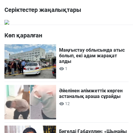
Серіктестер жаңалықтары
Көп қаралған
Маңғыстау облысында атыс
болып, екі адам жарақат
алды
1
Әйелінен әлімжеттік көрген
астаналық араша сұрайды
12
Бигелді Ғабдуллин: «Шынайы