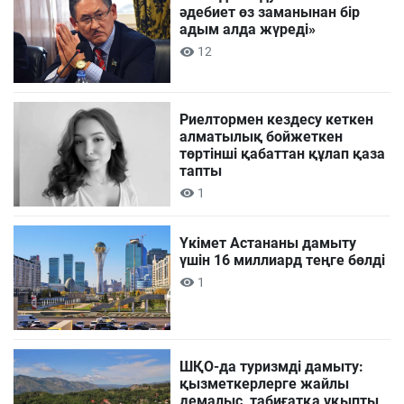
әдебиет өз заманынан бір
адым алда жүреді»
12
Риелтормен кездесу кеткен
алматылық бойжеткен
төртінші қабаттан құлап қаза
тапты
1
Үкімет Астананы дамыту
үшін 16 миллиард теңге бөлді
1
ШҚО-да туризмді дамыту:
қызметкерлерге жайлы
демалыс, табиғатқа ұқыпты