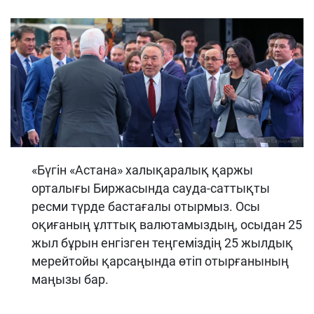
«Бүгін «Астана» халықаралық қаржы
орталығы Биржасында сауда-саттықты
ресми түрде бастағалы отырмыз. Осы
оқиғаның ұлттық валютамыздың, осыдан 25
жыл бұрын енгізген теңгеміздің 25 жылдық
мерейтойы қарсаңында өтіп отырғанының
маңызы бар.