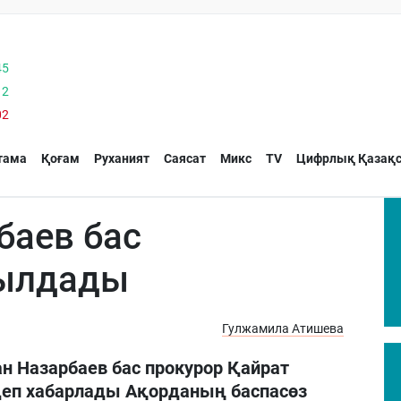
45
12
02
тама
Қоғам
Руханият
Саясат
Микс
TV
Цифрлық Қазақс
баев бас
былдады
Гулжамила Атишева
ан Назарбаев бас прокурор Қайрат
п хабарлады Ақорданың баспасөз