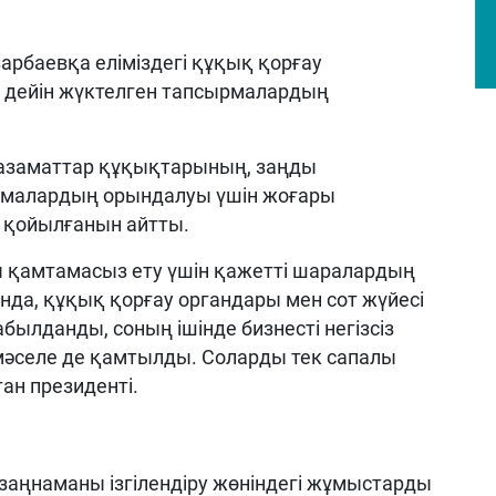
арбаевқа еліміздегі құқық қорғау
 дейін жүктелген тапсырмалардың
 азаматтар құқықтарының, заңды
намалардың орындалуы үшін жоғары
і қойылғанын айтты.
ты қамтамасыз ету үшін қажетті шаралардың
анда, құқық қорғау органдары мен сот жүйесі
былданды, соның ішінде бизнесті негізсіз
 мәселе де қамтылды. Соларды тек сапалы
ан президенті.
аңнаманы ізгілендіру жөніндегі жұмыстарды