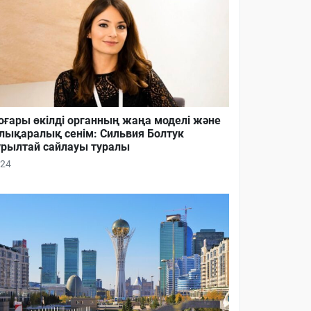
ғары өкілді органның жаңа моделі және
лықаралық сенім: Сильвия Болтук
рылтай сайлауы туралы
24