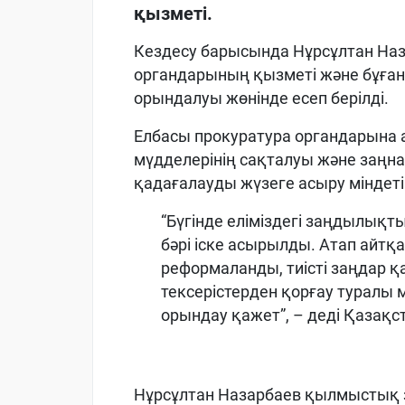
қызметі.
Кездесу барысында Нұрсұлтан Наз
органдарының қызметі және бұған
орындалуы жөнінде есеп берілді.
Елбасы прокуратура органдарына
мүдделерінің сақталуы және заң
қадағалауды жүзеге асыру міндет
“Бүгінде еліміздегі заңдылық
бәрі іске асырылды. Атап айтқ
реформаланды, тиісті заңдар қа
тексерістерден қорғау туралы
орындау қажет”, – деді Қазақст
Нұрсұлтан Назарбаев қылмыстық з