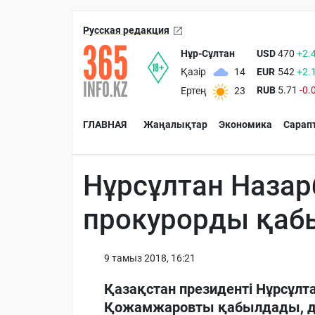
Русская редакция
Нұр-Сұлтан
USD
470
+2.
EUR
542
+2.
Қазір
14
RUB
5.71
-0.
Ертең
23
ГЛАВНАЯ
Жаңалықтар
Экономика
Сарап
Нұрсұлтан Назар
прокурорды қа
9 тамыз 2018, 16:21
Қазақстан президенті Нұрсұлт
Қожамжаровты қабылдады, де