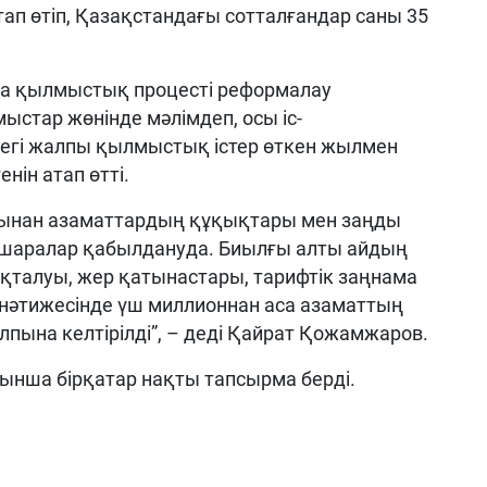
 өтіп, Қазақстандағы сотталғандар саны 35
а қылмыстық процесті реформалау
стар жөнінде мәлімдеп, осы іс-
егі жалпы қылмыстық істер өткен жылмен
нін атап өтті.
пынан азаматтардың құқықтары мен заңды
і шаралар қабылдануда. Биылғы алты айдың
қталуы, жер қатынастары, тарифтік заңнама
, нәтижесінде үш миллионнан аса азаматтың
пына келтірілді”, – деді Қайрат Қожамжаров.
нша бірқатар нақты тапсырма берді.