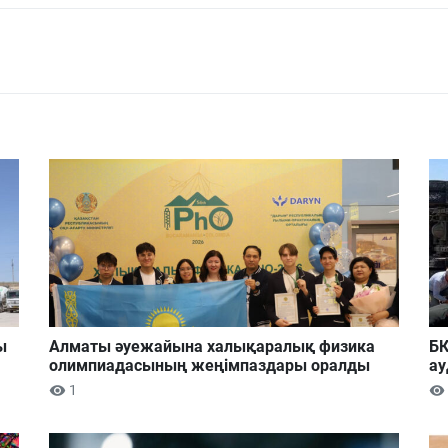
ы
Алматы әуежайына халықаралық физика
БҚ
олимпиадасының жеңімпаздары оралды
ау
1