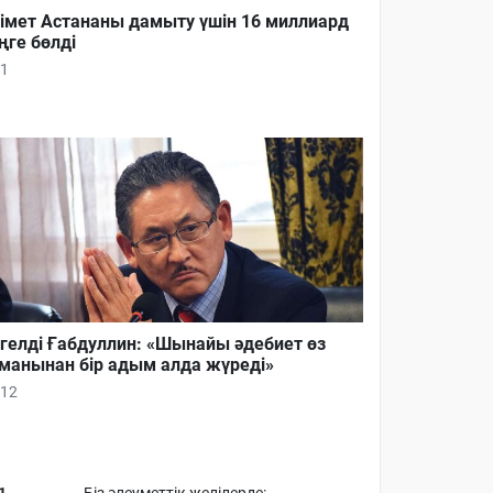
імет Астананы дамыту үшін 16 миллиард
ңге бөлді
1
гелді Ғабдуллин: «Шынайы әдебиет өз
манынан бір адым алда жүреді»
12