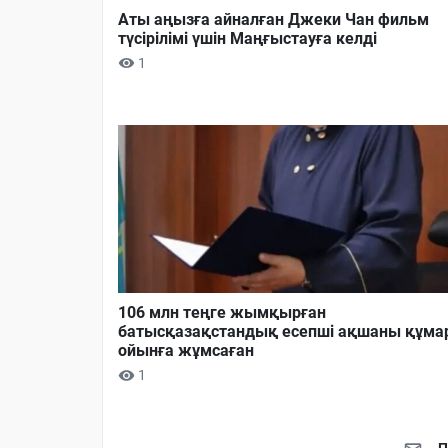
Аты аңызға айналған Джеки Чан фильм
түсірілімі үшін Маңғыстауға келді
1
106 млн теңге жымқырған
батысқазақстандық есепші ақшаны құма
ойынға жұмсаған
1