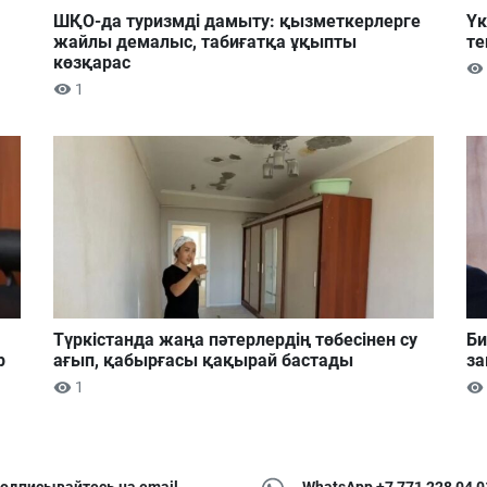
ШҚО-да туризмді дамыту: қызметкерлерге
Үк
жайлы демалыс, табиғатқа ұқыпты
те
көзқарас
1
Түркістанда жаңа пәтерлердің төбесінен су
Би
р
ағып, қабырғасы қақырай бастады
за
1