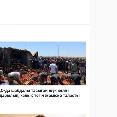
О-да шабдалы тасыған жүк көлігі
дарылып, халық тегін жеміске таласты
1