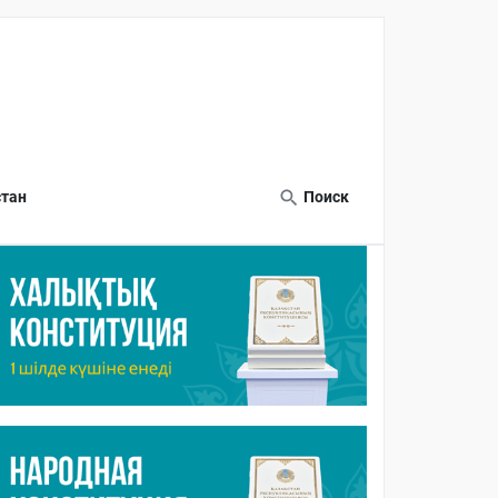
тан
Поиск