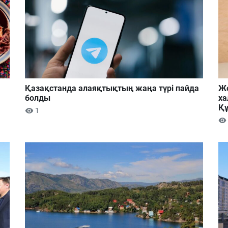
Қазақстанда алаяқтықтың жаңа түрі пайда
Жо
болды
ха
Құ
1