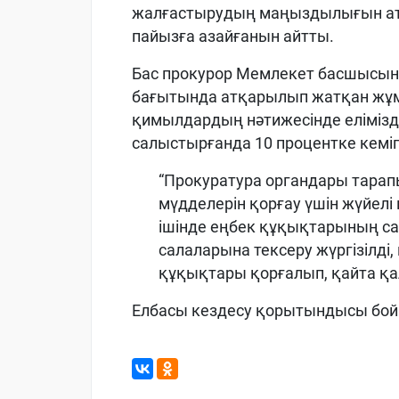
жалғастырудың маңыздылығын атап
пайызға азайғанын айтты.
Бас прокурор Мемлекет басшысын
бағытында атқарылып жатқан жұмы
қимылдардың нәтижесінде елімізд
салыстырғанда 10 процентке кеміге
“Прокуратура органдары тара
мүдделерін қорғау үшін жүйел
ішінде еңбек құқықтарының са
салаларына тексеру жүргізілді
құқықтары қорғалып, қайта қал
Елбасы кездесу қорытындысы бойы