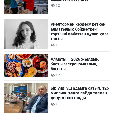
12
Риелтормен кездесу кеткен
алматылық бойжеткен
төртінші қабаттан құлап қаза
тапты
1
Алматы – 2026 жылдың
басты гастрономиялық
бағыты
12
Бір үйді үш адамға сатып, 126
миллион теңге пайда тапқан
депутат сотталды
1