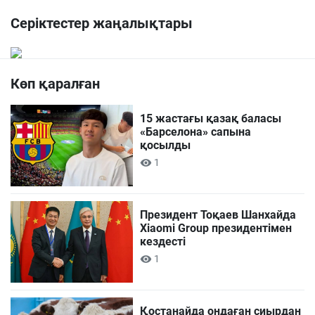
Серіктестер жаңалықтары
Көп қаралған
15 жастағы қазақ баласы
«Барселона» сапына
қосылды
1
Президент Тоқаев Шанхайда
Xiaomi Group президентімен
кездесті
1
Қостанайда ондаған сиырдан