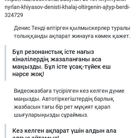
nyrlan-khiyasov-denisti-khalaj-oltirgenin-ajtyp-berdi-
324729
Денис Тенді өлтірген қылмыскерлер туралы
толыққанды ақпарат жинауға көмек қажет.
Бұл резонанстық істе нағыз
кінәлілердің жазаланғаны аса
маңызды. Бұл істе ұсақ-түйек еш
нәрсе жоқ!
Видеожазбаға түсірілген кез келген дүние
маңызды. Автотіркегіштердің барлық
жазбасын тағы бір рет мұқият қарап
шығуларыңызды сұраймыз.
Кез келген ақпарат үшін алдын ала