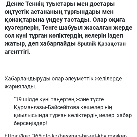
Денис Теннің туыстары мен достары
оңтүстік астананың тұрғындары мен
қонақтарына үндеу тастады. Олар оқиға
куәгерлерін, Тенге шабуыл жасалған жерде
сол күні тұрған көліктердің иелерін іздеп
жатыр, деп хабарлайды
Sputnik Қазақстан
агенттігі.
Хабарландыруды олар әлеуметтік желілерде
жариялады.
“19 шілде күні таңертең және түсте
Құрманғазы-Байсейітова көшелерінің
қиылысында тұрған көліктердің иелері хабар
берсеңіздер!
https://kaz.365info.kz/basynan-bir-ret-khylmysker-