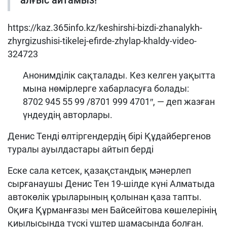
алғыс айтамыз!
https://kaz.365info.kz/keshirshi-bizdi-zhanalykh-
zhyrgizushisi-tikelej-efirde-zhylap-khaldy-video-
324723
Анонимділік сақталады. Кез келген уақытта
мына нөмірлерге хабарласуға болады:
8702 945 55 99 /8701 999 4701″, — деп жазған
үндеудің авторлары.
Денис Тенді өлтіргендердің бірі Құдайбергенов
туралы ауылдастары айтып берді
Еске сала кетсек, қазақстандық мәнерлеп
сырғанаушы Денис Тен 19-шілде күні Алматыда
автокөлік ұрыларының қолынан қаза тапты.
Оқиға Құрманғазы мен Байсейітова көшелерінің
қиылысында түскі үштер шамасында болған.