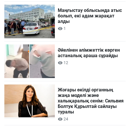
Маңғыстау облысында атыс
болып, екі адам жарақат
алды
1
Әйелінен әлімжеттік көрген
астаналық араша сұрайды
12
Жоғары өкілді органның
жаңа моделі және
халықаралық сенім: Сильвия
Болтук Құрылтай сайлауы
туралы
24