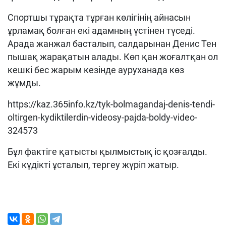
Спортшы тұрақта тұрған көлігінің айнасын
ұрламақ болған екі адамның үстінен түседі.
Арада жанжал басталып, салдарынан Денис Тен
пышақ жарақатын алады. Көп қан жоғалтқан ол
кешкі бес жарым кезінде ауруханада көз
жұмды.
https://kaz.365info.kz/tyk-bolmagandaj-denis-tendi-
oltirgen-kydiktilerdin-videosy-pajda-boldy-video-
324573
Бұл фактіге қатысты қылмыстық іс қозғалды.
Екі күдікті ұсталып, тергеу жүріп жатыр.