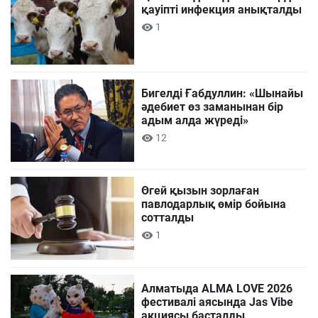
қауіпті инфекция анықталды
1
Бигелді Ғабдуллин: «Шынайы
әдебиет өз заманынан бір
адым алда жүреді»
12
Өгей қызын зорлаған
павлодарлық өмір бойына
сотталды
1
Алматыда ALMA LOVE 2026
фестивалі аясында Jas Vibe
акциясы басталды