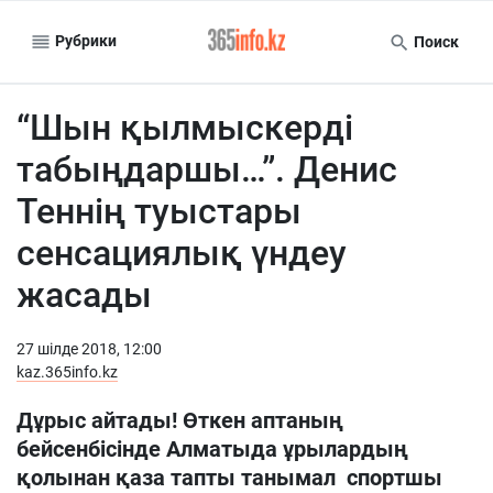
Рубрики
Поиск
“Шын қылмыскерді
табыңдаршы…”. Денис
Теннің туыстары
сенсациялық үндеу
жасады
27 шiлде 2018, 12:00
kaz.365info.kz
Дұрыс айтады! Өткен аптаның
бейсенбісінде Алматыда ұрылардың
қолынан қаза тапты танымал спортшы