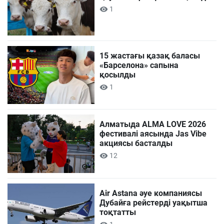
1
15 жастағы қазақ баласы
«Барселона» сапына
қосылды
1
Алматыда ALMA LOVE 2026
фестивалі аясында Jas Vibe
акциясы басталды
12
Air Astana әуе компаниясы
Дубайға рейстерді уақытша
тоқтатты