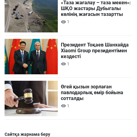
«Таза жағалау – таза мекен»:
ШҚО жастары Дубыгалы
көлінің жағасын тазартты
1
Президент Тоқаев Шанхайда
Xiaomi Group президентімен
кездесті
1
Өгей қызын зорлаған
павлодарлық өмір бойына
сотталды
1
Сайтқа жарнама беру