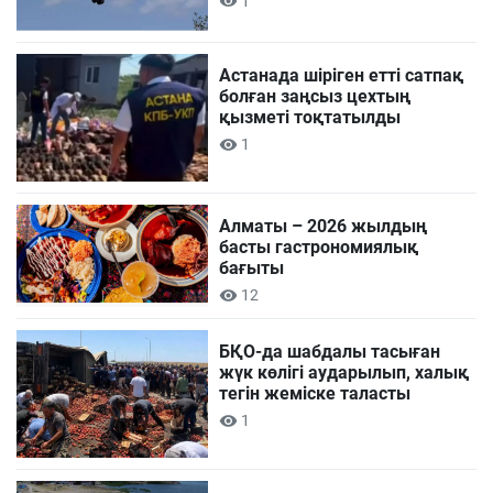
1
Астанада шіріген етті сатпақ
болған заңсыз цехтың
қызметі тоқтатылды
1
Алматы – 2026 жылдың
басты гастрономиялық
бағыты
12
БҚО-да шабдалы тасыған
жүк көлігі аударылып, халық
тегін жеміске таласты
1