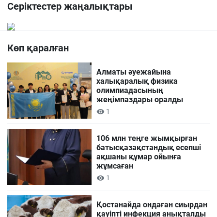
Серіктестер жаңалықтары
Көп қаралған
Алматы әуежайына
халықаралық физика
олимпиадасының
жеңімпаздары оралды
1
106 млн теңге жымқырған
батысқазақстандық есепші
ақшаны құмар ойынға
жұмсаған
1
Қостанайда ондаған сиырдан
қауіпті инфекция анықталды