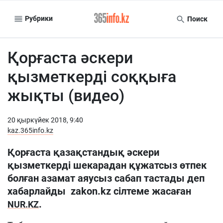
Рубрики
Поиск
Қорғаста әскери
қызметкерді соққыға
жықты (видео)
20 қыркүйек 2018, 9:40
kaz.365info.kz
Қорғаста қазақстандық әскери
қызметкерді шекарадан құжатсыз өтпек
болған азамат аяусыз сабап тастады деп
хабарлайды zakon.kz сілтеме жасаған
.
NUR.KZ