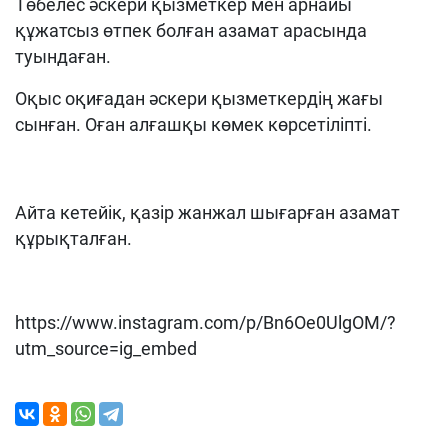
Төбелес әскери қызметкер мен арнайы
құжатсыз өтпек болған азамат арасында
туындаған.
Оқыс оқиғадан әскери қызметкердің жағы
сынған. Оған алғашқы көмек көрсетіліпті.
Айта кетейік, қазір жанжал шығарған азамат
құрықталған.
https://www.instagram.com/p/Bn6Oe0UlgOM/?
utm_source=ig_embed