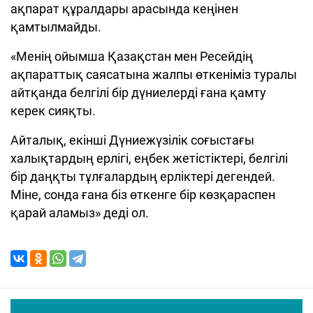
ақпарат құралдары арасында кеңінен
қамтылмайды.
«Менің ойымша Қазақстан мен Ресейдің
ақпараттық саясатына жалпы өткеніміз туралы
айтқанда белгілі бір дүниелерді ғана қамту
керек сияқты.
Айталық, екінші Дүниежүзілік соғыстағы
халықтардың ерлігі, еңбек жетістіктері, белгілі
бір даңқты тұлғалардың ерліктері дегендей.
Міне, сонда ғана біз өткенге бір көзқараспен
қарай аламыз» деді ол.