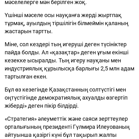
мәселелерге мән берілген жоқ.
Үшінші мәселе осы науқанға жерді жыртпақ
тұрмақ, ауылдың тіршілігін білмеймін қаланың
жастарын тартты.
Міне, сол кездері тың игеруші деген түсініктер
пайда болды. Ал «қазақтар» деген ұғым екінші
кезекке ысыралды. Тың игеру науқаны мен
индустриялық құрылысқа барлығы 2,5 млн адам
тартылған екен.
Бұл өз кезегінде Қазақстанның солтүстігі мен
оңтүстігінде демократиялық ахуалды өзгертіп
жіберді» деген пікір білдірді.
«Стратегия» әлеуметтік және саяси зерттеулер
орталығының президенті Гүлмира Илеуованың
айтуынша қазіргі күні бұл тақырып жалпы