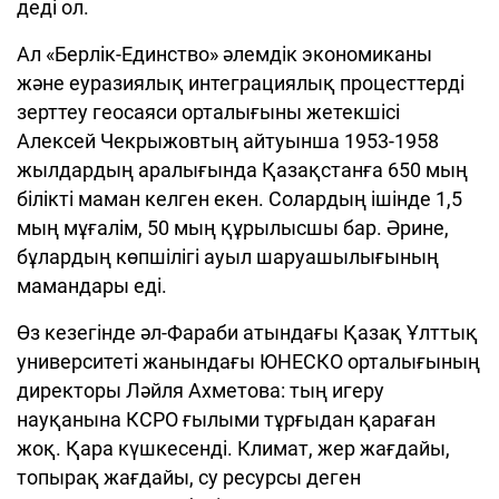
деді ол.
Ал «Берлік-Единство» әлемдік экономиканы
және еуразиялық интеграциялық процесттерді
зерттеу геосаяси орталығыны жетекшісі
Алексей Чекрыжовтың айтуынша 1953-1958
жылдардың аралығында Қазақстанға 650 мың
білікті маман келген екен. Солардың ішінде 1,5
мың мұғалім, 50 мың құрылысшы бар. Әрине,
бұлардың көпшілігі ауыл шаруашылығының
мамандары еді.
Өз кезегінде әл-Фараби атындағы Қазақ Ұлттық
университеті жанындағы ЮНЕСКО орталығының
директоры Ләйля Ахметова: тың игеру
науқанына КСРО ғылыми тұрғыдан қараған
жоқ. Қара күшкесенді. Климат, жер жағдайы,
топырақ жағдайы, су ресурсы деген