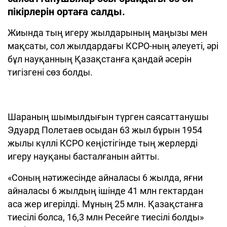
пікірлерін ортаға салды.
Жиында тың игеру жылдарының маңызы мен
мақсаты, сол жылдардағы КСРО-ның әлеуеті, әрі
бұл науқанның Қазақстанға қандай әсерін
тигізгені сөз болды.
Шараның шымылдығын түрген саясаттанушы
Эдуард Полетаев осыдан 63 жыл бұрын 1954
жылы күллі КСРО кеңістігінде тың жерлерді
игеру науқаны басталғанын айтты.
«Соның нәтижесінде айналасы 6 жылда, яғни
айналасы 6 жылдың ішінде 41 млн гектардан
аса жер игерілді. Мұның 25 млн. Қазақстанға
тиесілі болса, 16,3 млн Ресейге тиесілі болды»