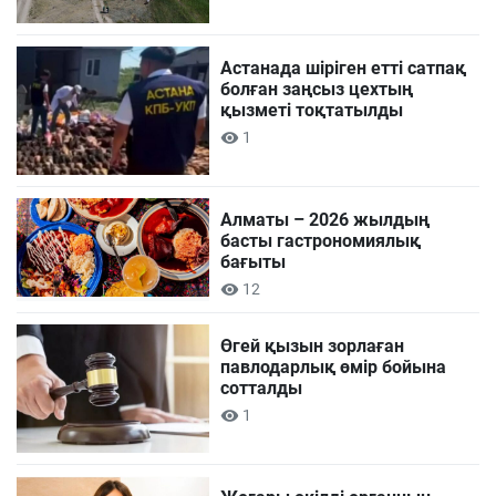
Астанада шіріген етті сатпақ
болған заңсыз цехтың
қызметі тоқтатылды
1
Алматы – 2026 жылдың
басты гастрономиялық
бағыты
12
Өгей қызын зорлаған
павлодарлық өмір бойына
сотталды
1