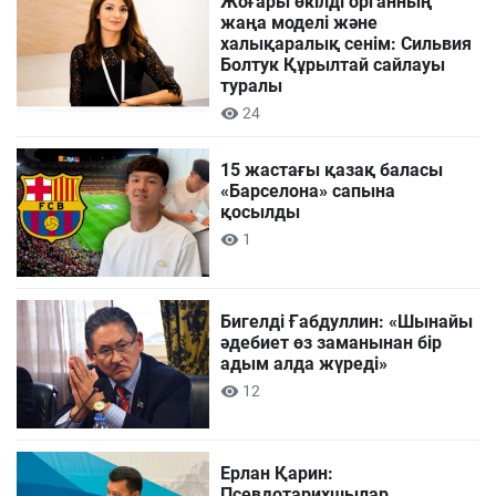
Жоғары өкілді органның
жаңа моделі және
халықаралық сенім: Сильвия
Болтук Құрылтай сайлауы
туралы
24
15 жастағы қазақ баласы
«Барселона» сапына
қосылды
1
Бигелді Ғабдуллин: «Шынайы
әдебиет өз заманынан бір
адым алда жүреді»
12
Ерлан Қарин:
Псевдотарихшылар