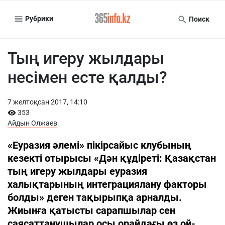
Рубрики
Поиск
Тың игеру жылдары
несімен есте қалды?
7 желтоқсан 2017, 14:10
353
Айдын Олжаев
«Еуразия әлемі» пікірсайыс клубының
кезекті отырысы «Дән құдіреті: Қазақстан
тың игеру жылдары еуразия
халықтарының интеграциялану факторы
болды» деген тақырыпқа арналды.
Жиынға қатысты сарапшылар сен
саясаттанушылар осы орайдағы өз ой-