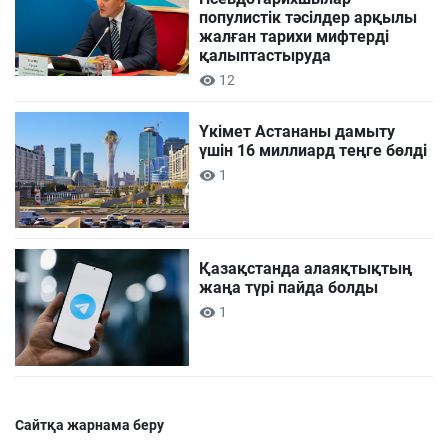
популистік тәсілдер арқылы
жалған тарихи мифтерді
қалыптастыруда
12
Үкімет Астананы дамыту
үшін 16 миллиард теңге бөлді
1
Қазақстанда алаяқтықтың
жаңа түрі пайда болды
1
Сайтқа жарнама беру