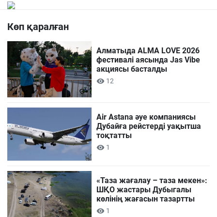
Көп қаралған
Алматыда ALMA LOVE 2026
фестивалі аясында Jas Vibe
акциясы басталды
12
Air Astana әуе компаниясы
Дубайға рейстерді уақытша
тоқтатты
1
«Таза жағалау – таза мекен»:
ШҚО жастары Дубыгалы
көлінің жағасын тазартты
1