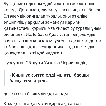
Бұл қасиеттері оны ұдайы жетістікке жеткізіп
келеді. Дегенмен, саяси тұлға­сының жөні бөлек.
Ол әлемдік оқиғалар туралы, оны өз еліне
өлшеп-пішу арқылы заманауи қарым-
қатынастағы құрылымға үйлестіру туралы үнемі
ойланады. Иә, Елбасы Қазақстанның әлемдік
саясаттан шеткері қалмауы үшін де шетелдерге
көбірек шыққан, резиденциясында шетелдік
қонақтарды жиі қабылдаған.
Нұрсұлтан Әбішұлы Уинстон Чер­чилль­дің
«Қиын уақытта елді мықты басшы
басқаруы керек»
деген сөзін басшылыққа алады.
Қазақстанға қатысты қарасақ, саясат