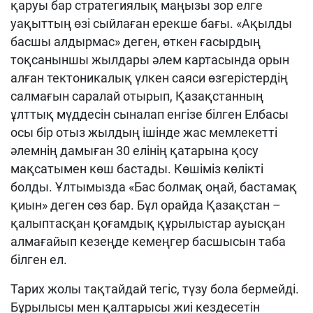
қаруы бар стратегиялық маңызы зор елге
уақыттың өзі сыйлаған ерекше бағы. «Ақылды
басшы алдырмас» деген, өткен ғасырдың
тоқсаныншы жылдары әлем картасында орын
алған тектоникалық үлкен сая­си өзге­ріс­тердің
салмағын саралай отырып, Қазақстанның
ұлттық мүд­­десін сыналап енгізе білген Ел­басы
осы бір отыз жыл­дың ішін­де жас мемлекетті
әлемнің дамыған 30 елінің қа­тарына қосу
мақсатымен көш бастады. Көшіміз көлікті
болды. Ұлтымызда «Бас болмақ оңай, бастамақ
қиын» деген сөз бар. Бұл орайда Қазақстан –
қалыптасқан қоғамдық құрылыстар ауысқан
алмағайып кезеңде кемеңгер басшысын таба
білген ел.
Тарих жолы тақтайдай тегіс, түзу бола бермейді.
Бұрылысы мен қалтарысы жиі кездесетін