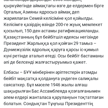
қыркүйегінде аймақтағы өзге де елдермен бірге
Орталық Азияны ядросыз аймақ деп
жариялаған Семей келісіміне қол қойылды.
Келісімге қазірдің өзінде 200-ге жуық мемлекет
қосылып, 150-ден астамы ратификацияланды.
Қазақстанның бұл бейбітшіл идея­сы негізінде
Президент Жарлыққа қол қойған 29 тамыз –
Дүниежүзілік ядролық қаруға қарсы іс-қимыл
күні ретінде аталып өтеді. Осы бейбіт бастаманы
әлі де белсенді жалғастыруымыз қажет.
Елбасы – БҰҰ мінберінен әріптестерін атомды
бейбіт мақсатқа қолдануға үнде­ген салиқалы
саясаткер. Бұл мәселе 1946 жылы алғаш
шақырылған Бас Ассам­блеяда қозғалғанымен
әлем елдері жанталаса қарулануын тоқтатпаған
болатын. Сондықтан Тұңғыш Президенттің