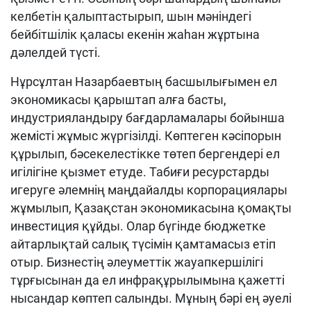
келбетін қалыптастырып, шын мәніндегі
бейбітшілік қаласы екенін жаһан жұртына
дәлелдей түсті.
Нұрсұлтан Назарбаевтың басшылы­ғымен ел
экономикасы қарыштап алға бас­ты,
индустрияландыру бағдарламалары бойынша
жемісті жұмыс жүргізілді. Көп­теген кәсіпорын
құрылып, бәсе­келестікке төтеп бергендері ел
игілігіне қыз­мет етуде. Табиғи ресурстарды
игеруге әлемнің маңдайалды корпорациялары
жұмылып, Қазақстан экономикасына қомақты
инвестиция құйды. Олар бүгінде бюджетке
айтарлықтай салық түсі­мін қамтамасыз етіп
отыр. Бизнестің әлеуметтік жауапкершілігі
тұрғысынан да ел инфрақұрылымына қажетті
нысандар көптеп салынды. Мұның бәрі ең әуелі