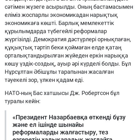
сәтімен жүзеге асырылды. Оның бастамасымен
еліміз жоспарлы экономикадан нарықтық
экономикаға көшті. Барлық мемлекеттік
құрылымдарда түбегейлі реформалар
жүргізілді. Демо­кратия дәстүрлері орнықпаған,
құқы­қтық тәртіп беки қоймаған елде қатаң
орта­лықтандырылған жүйеден еркін нарыққа
көшу үздік-создық, ауыр әрі күрделі болды. Бұл
Нұрсұлтан Әбішұлы тарапынан жасалған
тәуекелі зор, үлкен қадам еді.
НАТО-ның Бас хатшысы Дж. Роберт­сон бұл
туралы кейін:
«Президент Назарбаевқа өткенді бұзу
және ел ішінде шынайы
реформаларды жалғастыру, тез
өзгеретін халықаралық жағдайға