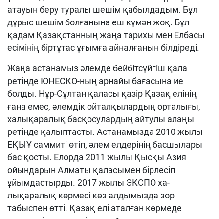
атауын беру туралы шешім қабылдадым. Бұл
дұрыс шешім болғанына еш күмән жоқ. Бұл
қадам Қазақстанның жаңа тарихы мен Елбасы
есімінің біртұтас ұғымға айналғанын білдіреді.
Жаңа астанамыз әлемде бейбітсүйгіш қала
ретінде ЮНЕСКО-ның арнайы баға­сына ие
болды. Нұр-Сұлтан қаласы қазір Қазақ елінің
ғана емес, әлемдік ой­талқылардың орталығы,
халықаралық басқосулардың айтулы алаңы
ретінде қа­лыптасты. Астанамызда 2010 жылы
ЕҚЫҰ саммиті өтіп, әлем елдерінің басшылары
бас қосты. Елорда 2011 жылы Қысқы Азия
ойындарын Алматы қаласымен бірлесіп
ұйымдастырды. 2017 жылы ЭКСПО ха­
лықаралық көрмесі көз алдымызда зор
табыспен өтті. Қазақ елі аталған көрмеде