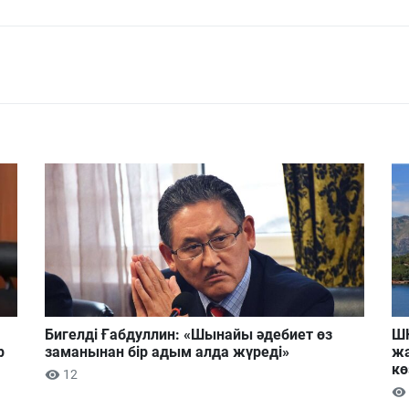
Бигелді Ғабдуллин: «Шынайы әдебиет өз
ШҚ
р
заманынан бір адым алда жүреді»
жа
кө
12