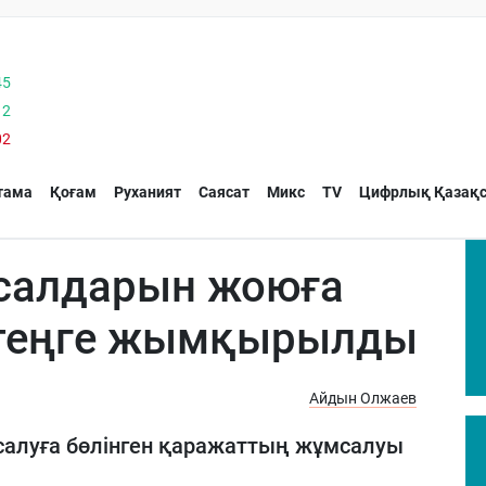
45
12
02
тама
Қоғам
Руханият
Саясат
Микс
TV
Цифрлық Қазақс
салдарын жоюға
д теңге жымқырылды
Айдын Олжаев
салуға бөлінген қаражаттың жұмсалуы