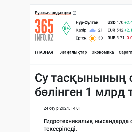
Русская редакция
Нұр-Сұлтан
USD
470
+2.
EUR
542
+2.
Қазір
21
RUB
5.71
-0.
Ертең
30
ГЛАВНАЯ
Жаңалықтар
Экономика
Сарап
Су тасқынының 
бөлінген 1 млр
24 сәуiр 2024, 14:01
Гидротехникалық нысандарда 
тексеріледі.