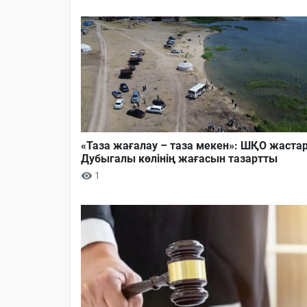
«Таза жағалау – таза мекен»: ШҚО жаста
Дубыгалы көлінің жағасын тазартты
1