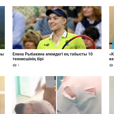
ры
Елена Рыбакина әлемдегі ең табысты 10
«К
теннисшінің бірі
ке
1