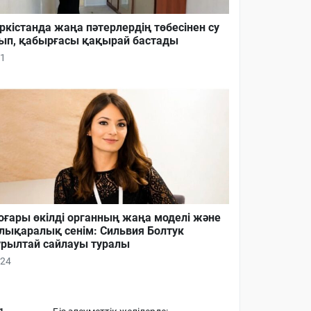
ркістанда жаңа пәтерлердің төбесінен су
ып, қабырғасы қақырай бастады
1
ғары өкілді органның жаңа моделі және
лықаралық сенім: Сильвия Болтук
рылтай сайлауы туралы
24