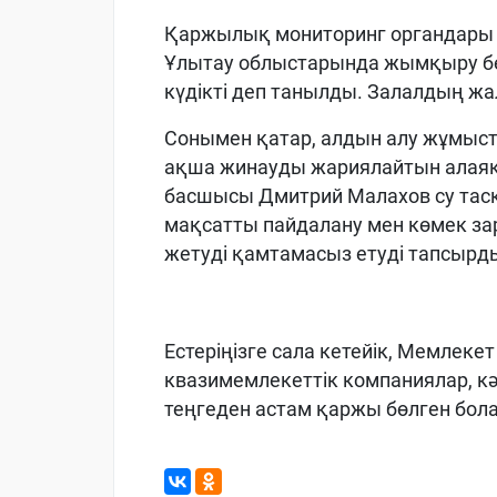
Қаржылық мониторинг органдары 
Ұлытау облыстарында жымқыру бел
күдікті деп танылды. Залалдың жа
Сонымен қатар, алдын алу жұмыст
ақша жинауды жариялайтын алаяқ
басшысы Дмитрий Малахов су тас
мақсатты пайдалану мен көмек за
жетуді қамтамасыз етуді тапсырд
Естеріңізге сала кетейік, Мемлек
квазимемлекеттік компаниялар, кә
теңгеден астам қаржы бөлген бол