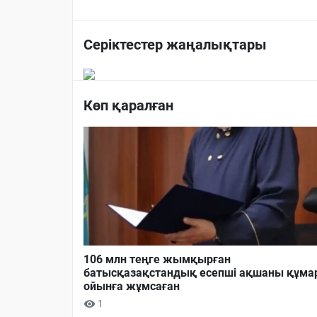
Серіктестер жаңалықтары
Көп қаралған
106 млн теңге жымқырған
батысқазақстандық есепші ақшаны құма
ойынға жұмсаған
1