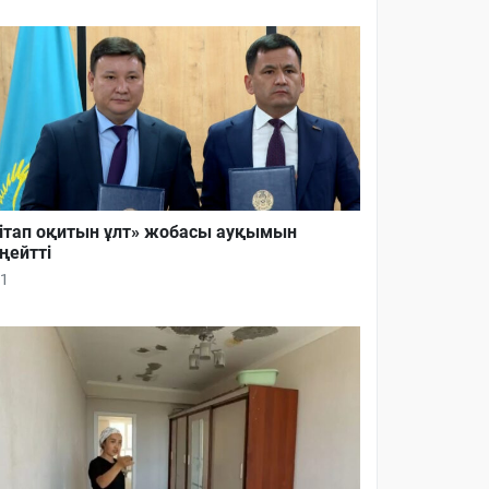
ітап оқитын ұлт» жобасы ауқымын
ңейтті
1