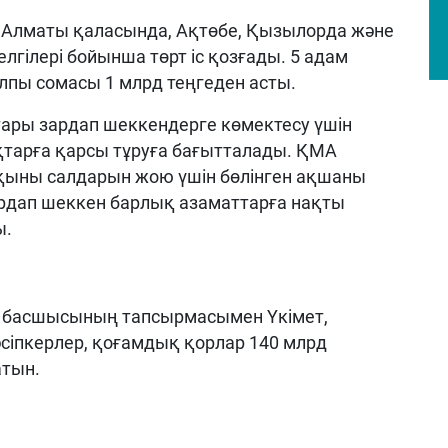
Алматы қаласында, Ақтөбе, Қызылорда және
гілері бойынша төрт іс қозғады. 5 адам
лпы сомасы 1 млрд теңгеден асты.
ары зардап шеккендерге көмектесу үшін
тарға қарсы тұруға бағытталады. ҚМА
қыны салдарын жою үшін бөлінген ақшаны
рдап шеккен барлық азаматтарға нақты
ы.
ет басшысының тапсырмасымен Үкімет,
сіпкерлер, қоғамдық қорлар 140 млрд
атын.