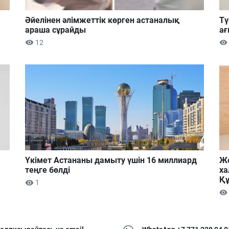
Әйелінен әлімжеттік көрген астаналық
Тү
араша сұрайды
ағ
12
Үкімет Астананы дамыту үшін 16 миллиард
Жо
теңге бөлді
ха
Құ
1