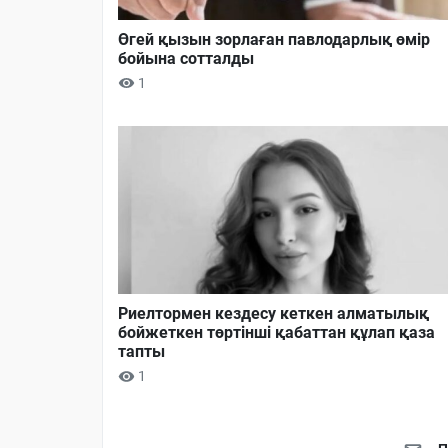
Өгей қызын зорлаған павлодарлық өмір
бойына сотталды
1
Риелтормен кездесу кеткен алматылық
бойжеткен төртінші қабаттан құлап қаза
тапты
1