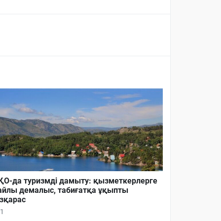
О-да туризмді дамыту: қызметкерлерге
йлы демалыс, табиғатқа ұқыпты
зқарас
1