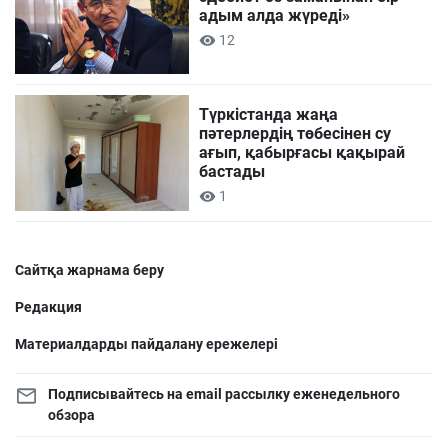
адым алда жүреді»
12
Түркістанда жаңа
пәтерлердің төбесінен су
ағып, қабырғасы қақырай
бастады
1
Сайтқа жарнама беру
Редакция
Материалдарды пайдалану ережелері
Подписывайтесь на email рассылку еженедельного
обзора