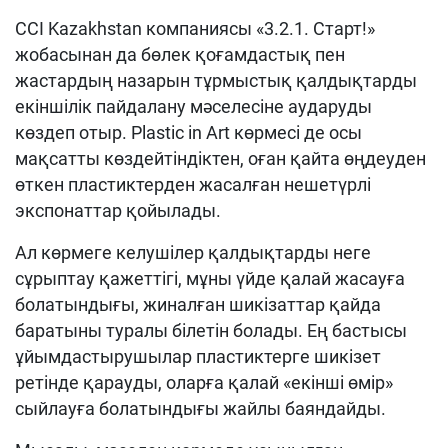
CCI Kazakhstan компаниясы «3.2.1. Старт!»
жобасынан да бөлек қоғамдастық пен
жастардың назарын тұрмыстық қалдықтарды
екіншілік пайдалану мәселесіне аударуды
көздеп отыр. Plastic in Art көрмесі де осы
мақсатты көздейтіндіктен, оған қайта өңдеуден
өткен пластиктерден жасалған нешетүрлі
экспонаттар қойылады.
Ал көрмеге келушілер қалдықтарды неге
сұрыптау қажеттігі, мұны үйде қалай жасауға
болатындығы, жиналған шикізаттар қайда
баратыны туралы білетін болады. Ең бастысы
ұйымдастырушылар пластиктерге шикізет
ретінде қарауды, оларға қалай «екінші өмір»
сыйлауға болатындығы жайлы баяндайды.