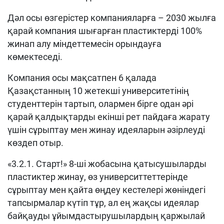
Дәл осы өзгерістер компанияларға – 2030 жылға
қарай компания шығарған пластиктерді 100%
жинап алу міндеттемесін орындауға
көмектеседі.
Компания осы мақсатпен 6 қалада
Қазақстанның 10 жетекші университетінің
студенттерін тартып, олармен бірге одан әрі
қарай қалдықтарды екінші рет пайдаға жарату
үшін сұрыптау мен жинау идеяларын әзірлеуді
көздеп отыр.
«3.2.1. Старт!» 8-ші жобасына қатысушыларды
пластиктер жинау, өз университтеттерінде
сұрыптау мен қайта өңдеу кестелері жөніндегі
тапсырмалар күтіп тұр, ал ең жақсы идеялар
байқауды ұйымдастырушылардың қаржылай