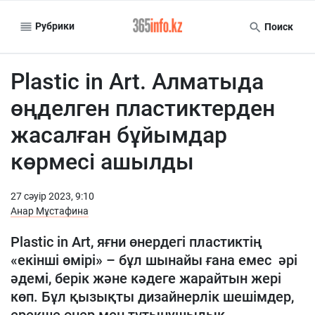
Рубрики
Поиск
Plastic in Art. Алматыда
өңделген пластиктерден
жасалған бұйымдар
көрмесі ашылды
27 сәуiр 2023, 9:10
Анар Мұстафина
Plastic in Art, яғни өнердегі пластиктің
«екінші өмірі» – бұл шынайы ғана емес
әрі
әдемі, берік және кәдеге жарайтын жері
көп. Бұл қызықты дизайнерлік шешімдер,