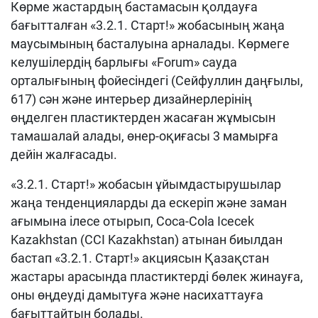
Көрме жастардың бастамасын қолдауға
бағытталған «3.2.1. Старт!» жобасының жаңа
маусымының басталуына арналады. Көрмеге
келушілердің барлығы «Forum» сауда
орталығының фойесіндегі (Сейфуллин даңғылы,
617) сән және интерьер дизайнерлерінің
өңделген пластиктерден жасаған жұмысын
тамашалай алады, өнер-оқиғасы 3 мамырға
дейін жалғасады.
«3.2.1. Старт!» жобасын ұйымдастырушылар
жаңа тенденцияларды да ескеріп және заман
ағымына ілесе отырып, Coca-Cola Icecek
Kazakhstan (CCI Kazakhstan) атынан биылдан
бастап «3.2.1. Старт!» акциясын Қазақстан
жастары арасында пластиктерді бөлек жинауға,
оны өңдеуді дамытуға және насихаттауға
бағыттайтын болады.