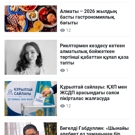
Алматы – 2026 жылдың
басты гастрономиялық
бағыты
12
Риелтормен кездесу кеткен
алматылық бойжеткен
төртінші қабаттан құлап қаза
тапты
1
Құрылтай сайлауы: ҚХП мен
ЖСДП арасындағы саяси
пікірталас жалғасуда
12
Бигелді Ғабдуллин: «Шынайы
әдебиет өз заманынан бір