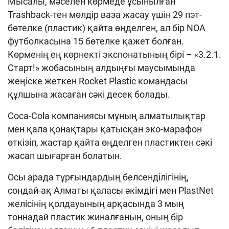
Мысалы, мәселен көрмеде ұсынылған
Trashback-тен мөлдір ваза жасау үшін 29 пэт-
бөтелке (пластик) қайта өңделген, ал бір NOA
футболкасына 15 бөтелке қажет болған.
Көрменің ең көрнекті экспонатының бірі – «3.2.1.
Старт!» жобасының алдыңғы маусымында
жеңіске жеткен Rocket Plastic командасы
құлшына жасаған сәкі десек болады.
Coca-Cola компаниясы мұның алматылықтар
мен қала қонақтары қатысқан эко-марафон
өткізіп, жастар қайта өңделген пластиктен сәкі
жасап шығарған болатын.
Осы арада тұрғындардың белсенділігінің,
сондай-ақ Алматы қаласы әкімдігі мен PlastNet
желісінің қолдауының арқасында 3 мың
тоннадай пластик жиналғанын, оның бір