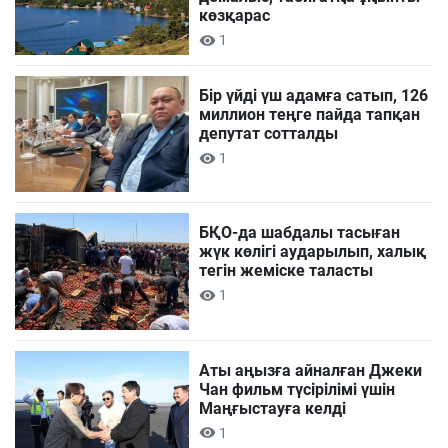
көзқарас
1
Бір үйді үш адамға сатып, 126
миллион теңге пайда тапқан
депутат сотталды
1
БҚО-да шабдалы тасыған
жүк көлігі аударылып, халық
тегін жеміске таласты
1
Аты аңызға айналған Джеки
Чан фильм түсірілімі үшін
Маңғыстауға келді
1