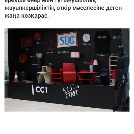
ерекше өнер мен тұтынушылық
жауапкершіліктің өткір мәселесіне деген
жаңа көзқарас.