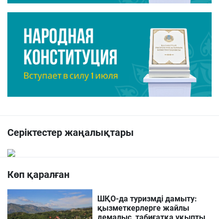
Серіктестер жаңалықтары
Көп қаралған
ШҚО-да туризмді дамыту:
қызметкерлерге жайлы
демалыс, табиғатқа ұқыпты