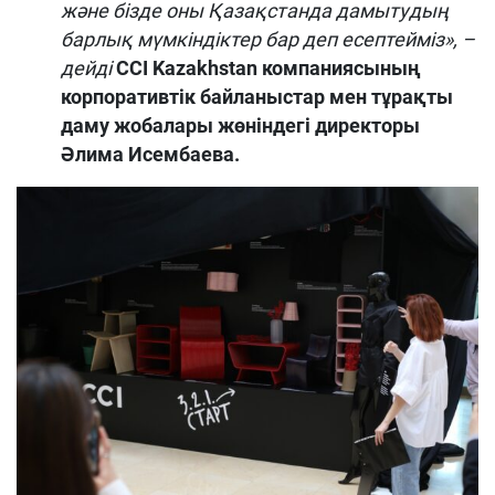
және бізде оны Қазақстанда дамытудың
барлық мүмкіндіктер бар деп есептейміз»,
–
дейді
CCI Kazakhstan компаниясының
корпоративтік байланыстар мен тұрақты
даму жобалары жөніндегі директоры
Әлима Исембаева.