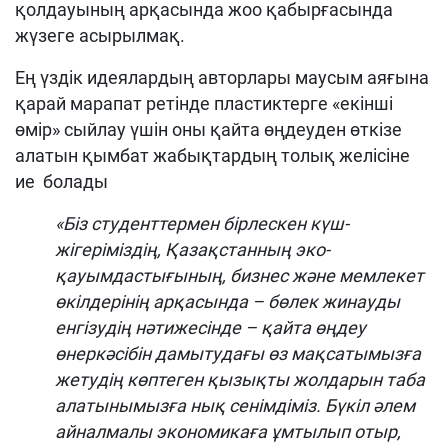
қолдауының арқасында жоо қабырғасында
жүзеге асырылмақ.
Ең үздік идеялардың авторлары маусым аяғына
қарай марапат ретінде пластиктерге «екінші
өмір» сыйлау үшін оны қайта өңдеуден өткізе
алатын қымбат жабықтардың толық желісіне
ие болады
«Біз студенттермен бірлескен күш-
жігеріміздің, Қазақстанның эко-
қауымдастығының, бизнес және мемлекет
өкілдерінің арқасында
–
бөлек жинауды
енгізудің нәтижесінде
–
қайта өңдеу
өнеркәсібін дамытудағы өз мақсатымызға
жетудің көптеген қызықты жолдарын таба
алатынымызға нық сенімдіміз.
Бүкіл әлем
айналмалы экономикаға ұмтылып отыр,