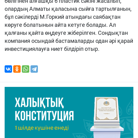
бөлігінен алғашқы 6 пластик сәкіні жасалып,
олардың Алматы қаласына сыйға тартылғанын,
бұл сәкілерді М.Горкий атындағы саябақтан
көруге болатынын айта кетуге болады. Ал
қалғаны қайта өңдеуге жіберілген. Сондықтан
компания осындай бастамаларды одан әрі қарай
инвестициялауға ниет білдіріп отыр.