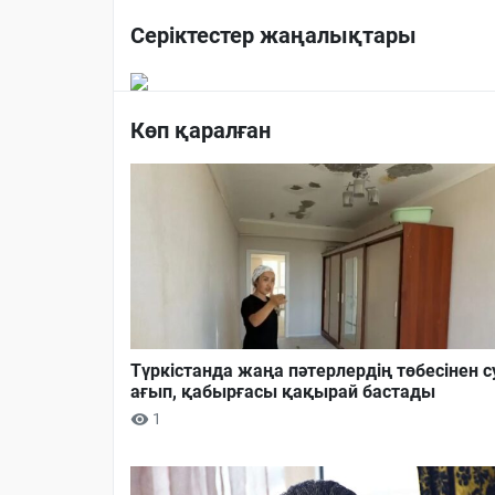
Серіктестер жаңалықтары
Көп қаралған
Түркістанда жаңа пәтерлердің төбесінен с
ағып, қабырғасы қақырай бастады
1