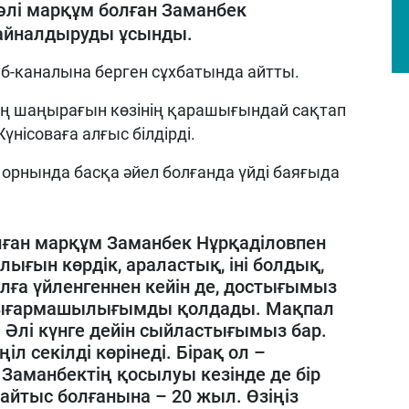
лі марқұм болған Заманбек
 айналдыруды ұсынды.
б-каналына берген сұхбатында айтты.
ің шаңырағын көзінің қарашығындай сақтап
үнісоваға алғыс білдірді.
рнында басқа әйел болғанда үйді баяғыда
лған марқұм Заманбек Нұрқаділовпен
ғын көрдік, араластық, іні болдық,
ға үйленгеннен кейін де, достығымыз
ң шығармашылығымды қолдады. Мақпал
. Әлі күнге дейін сыйластығымыз бар.
л секілді көрінеді. Бірақ ол –
Заманбектің қосылуы кезінде де бір
қайтыс болғанына – 20 жыл. Өзіңіз