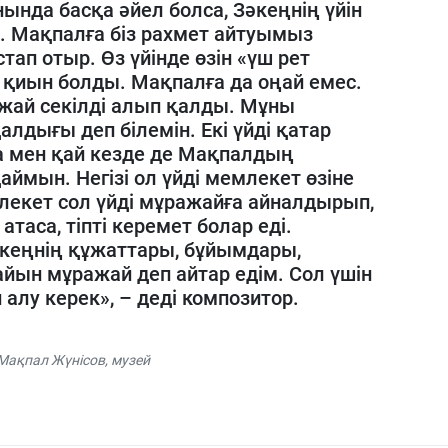
нда басқа әйел болса, Зәкеңнің үйін
і. Мақпалға біз рахмет айтуымыз
тап отыр. Өз үйінде өзін «үш рет
қиын болды. Мақпалға да оңай емес.
ажай секілді алып қалды. Мұны
лдығы деп білемін. Екі үйді қатар
а мен қай кезде де Мақпалдың
мын. Негізі ол үйді мемлекет өзіне
лекет сол үйді мұражайға айналдырып,
таса, тіпті керемет болар еді.
еңнің құжаттары, бұйымдары,
Дайын мұражай деп айтар едім. Сол үшін
лу керек», – деді композитор.
Мақпал Жүнісов
,
музей