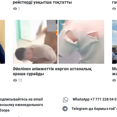
рейстерді уақытша тоқтатты
га
1
Әйелінен әлімжеттік көрген астаналық
Ма
араша сұрайды
жа
12
одписывайтесь на email
WhatsApp +7 771 228 04 0
ассылку еженедельного
Telegram-да бармыз ғой"
бзора