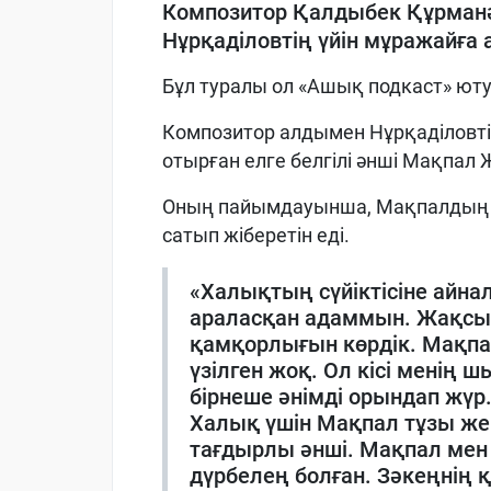
Композитор Қалдыбек Құрманә
Нұрқаділовтің үйін мұражайға
Бұл туралы ол «Ашық подкаст» юту
Композитор алдымен Нұрқаділовт
отырған елге белгілі әнші Мақпал Ж
Оның пайымдауынша, Мақпалдың о
сатып жіберетін еді.
«Халықтың сүйіктісіне айна
араласқан адаммын. Жақсылы
қамқорлығын көрдік. Мақпал
үзілген жоқ. Ол кісі мені
бірнеше әнімді орындап жүр
Халық үшін Мақпал тұзы жеңі
тағдырлы әнші. Мақпал мен 
дүрбелең болған. Зәкеңнің 