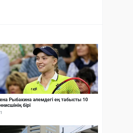
ена Рыбакина әлемдегі ең табысты 10
ннисшінің бірі
1