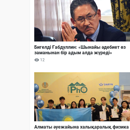
Бигелді Ғабдуллин: «Шынайы әдебиет өз
заманынан бір адым алда жүреді»
12
Алматы әуежайына халықаралық физика