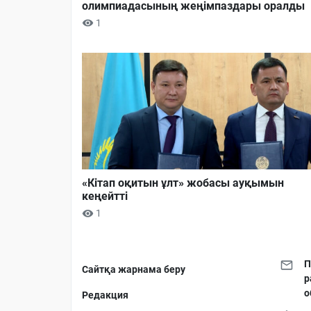
олимпиадасының жеңімпаздары оралды
1
«Кітап оқитын ұлт» жобасы ауқымын
кеңейтті
1
П
Сайтқа жарнама беру
р
о
Редакция