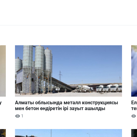
у
Алматы облысында металл конструкциясы
Ел
мен бетон өндіретін ірі зауыт ашылды
те
1