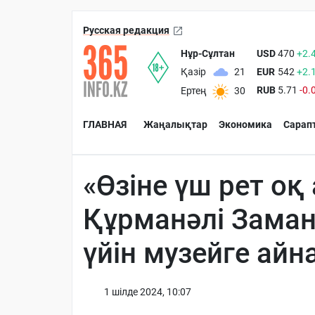
Русская редакция
Нұр-Сұлтан
USD
470
+2.
EUR
542
+2.
Қазір
21
RUB
5.71
-0.
Ертең
30
ГЛАВНАЯ
Жаңалықтар
Экономика
Сарап
«Өзіне үш рет оқ
Құрманәлі Заман
үйін музейге ай
1 шiлде 2024, 10:07