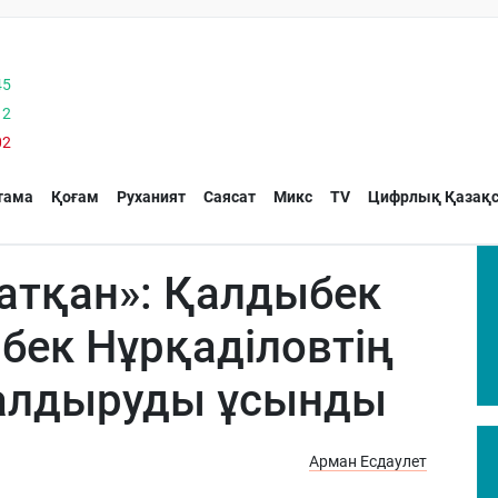
45
12
02
тама
Қоғам
Руханият
Саясат
Микс
TV
Цифрлық Қазақс
 атқан»: Қалдыбек
бек Нұрқаділовтің
налдыруды ұсынды
Арман Есдаулет