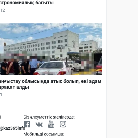
строномиялық бағыты
12
ңғыстау облысында атыс болып, екі адам
рақат алды
1
1
Біз әлеуметтік желілерде:
 @kaz365info
Мобильді қосымша: