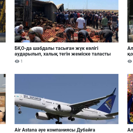
БҚО-да шабдалы тасыған жүк көлігі
Ал
аударылып, халық тегін жеміске таласты
қ
1
Air Astana әуе компаниясы Дубайға
Ал