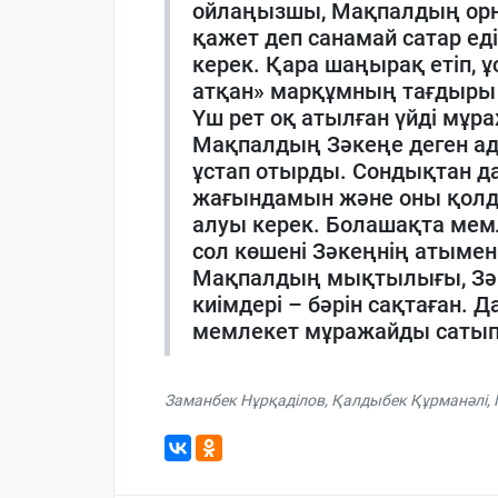
ойлаңызшы, Мақпалдың орны
қажет деп санамай сатар ед
керек. Қара шаңырақ етіп, ұс
атқан» марқұмның тағдыры 
Үш рет оқ атылған үйді мұр
Мақпалдың Зәкеңе деген ада
ұстап отырды. Сондықтан д
жағындамын және оны қолдай
алуы керек. Болашақта мем
сол көшені Зәкеңнің атымен а
Мақпалдың мықтылығы, Зәк
киімдері – бәрін сақтаған. 
мемлекет мұражайды сатып а
Заманбек Нұрқаділов
,
Қалдыбек Құрманәлі
,