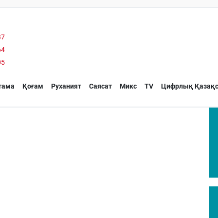
37
64
05
тама
Қоғам
Руханият
Саясат
Микс
TV
Цифрлық Қазақс