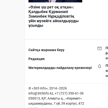
«Өзіне үш рет оқ атқан»:
Қалдыбек Құрманәлі
Заманбек Нұрқаділовтің
үйін музейге айналдыруды
ұсынды
П
Сайтқа жарнама беру
р
о
Редакция
П
Материалдарды пайдалану ережелері
о
с
© «365 Info», 2014–2026
info@365info.kz
, +7 (727) 350-61-36
050013, ҚР, Алматы қ., «Керемет»
ықшамауданы, 7 үй, 39 корпус, 472