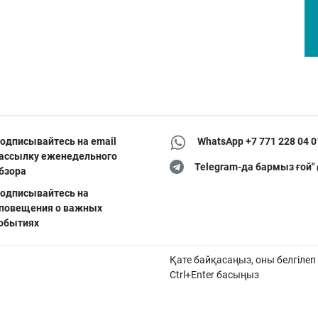
одписывайтесь на email
WhatsApp +7 771 228 04 0
ассылку еженедельного
Telegram-да бармыз ғой"
бзора
одписывайтесь на
повещения о важных
обытиях
Қате байқасаңыз, оны белгілеп
Ctrl+Enter басыңыз