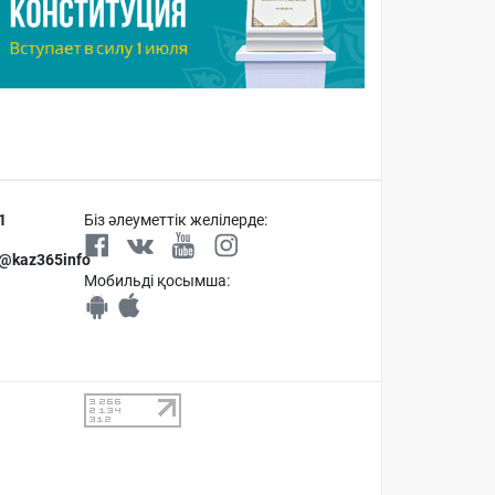
1
Біз әлеуметтік желілерде:
 @kaz365info
Мобильді қосымша: