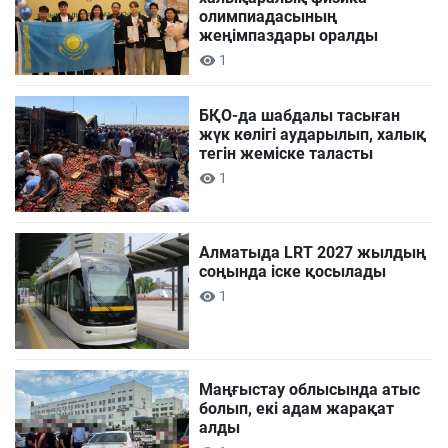
олимпиадасының
жеңімпаздары оралды
1
БҚО-да шабдалы тасыған
жүк көлігі аударылып, халық
тегін жеміске таласты
1
Алматыда LRT 2027 жылдың
соңында іске қосылады
1
Маңғыстау облысында атыс
болып, екі адам жарақат
алды