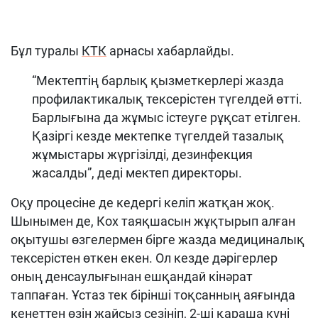
Бұл туралы
КТК
арнасы хабарлайды.
“Мектептің барлық қызметкерлері жазда
профилактикалық тексерістен түгелдей өтті.
Барлығына да жұмыс істеуге рұқсат етілген.
Қазіргі кезде мектепке түгелдей тазалық
жұмыстары жүргізілді, дезинфекция
жасалды”, деді мектеп директоры.
Оқу процесіне де кедергі келіп жатқан жоқ.
Шынымен де, Кох таяқшасын жұқтырып алған
оқытушы өзгелермен бірге жазда медициналық
тексерістен өткен екен. Ол кезде дәрігерлер
оның денсаулығынан ешқандай кінәрат
таппаған. Ұстаз тек бірінші тоқсанның аяғында
кенеттен өзін жайсыз сезініп, 2-ші қараша күні