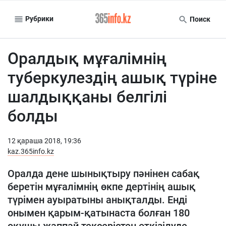
Рубрики
Поиск
Оралдық мұғалімнің
туберкулездің ашық түріне
шалдыққаны белгілі
болды
12 қараша 2018, 19:36
kaz.365info.kz
Оралда дене шынықтыру пәнінен сабақ
беретін мұғалімнің өкпе дертінің ашық
түрімен ауыратыны анықталды. Енді
онымен қарым-қатынаста болған 180