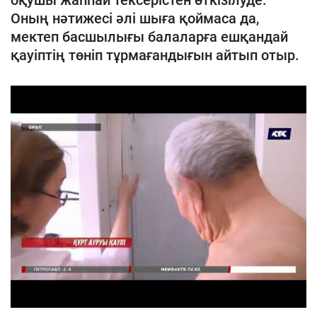
оқушы жаппай тексерістен өткізілуде.
Оның нәтижесі әлі шыға қоймаса да,
мектеп басшылығы балаларға ешқандай
қауіптің төніп тұрмағандығын айтып отыр.