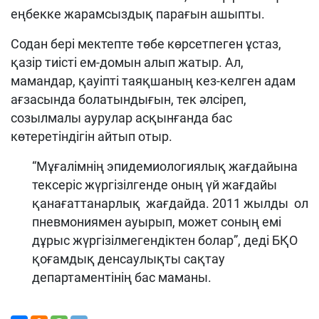
еңбекке жарамсыздық парағын ашыпты.
Содан бері мектепте төбе көрсетпеген ұстаз,
қазір тиісті ем-домын алып жатыр. Ал,
мамандар, қауіпті таяқшаның кез-келген адам
ағзасында болатындығын, тек әлсіреп,
созылмалы аурулар асқынғанда бас
көтеретіндігін айтып отыр.
“Мұғалімнің эпидемиологиялық жағдайына
тексеріс жүргізілгенде оның үй жағдайы
қанағаттанарлық жағдайда. 2011 жылды ол
пневмониямен ауырып, может соның емі
дұрыс жүргізілмегендіктен болар”, деді БҚО
қоғамдық денсаулықты сақтау
департаментінің бас маманы.