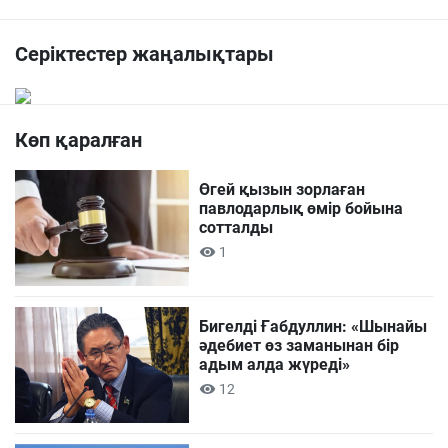
Серіктестер жаңалықтары
Көп қаралған
Өгей қызын зорлаған
павлодарлық өмір бойына
сотталды
1
Бигелді Ғабдуллин: «Шынайы
әдебиет өз заманынан бір
адым алда жүреді»
12