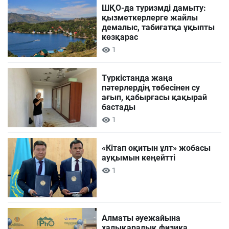
ШҚО-да туризмді дамыту:
қызметкерлерге жайлы
демалыс, табиғатқа ұқыпты
көзқарас
1
Түркістанда жаңа
пәтерлердің төбесінен су
ағып, қабырғасы қақырай
бастады
1
«Кітап оқитын ұлт» жобасы
ауқымын кеңейтті
1
Алматы әуежайына
халықаралық физика