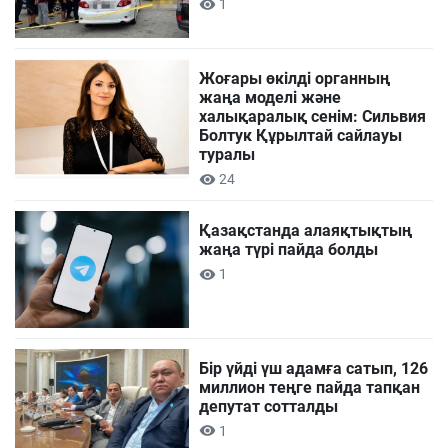
1
Жоғары өкілді органның
жаңа моделі және
халықаралық сенім: Сильвия
Болтук Құрылтай сайлауы
туралы
24
Қазақстанда алаяқтықтың
жаңа түрі пайда болды
1
Бір үйді үш адамға сатып, 126
миллион теңге пайда тапқан
депутат сотталды
1