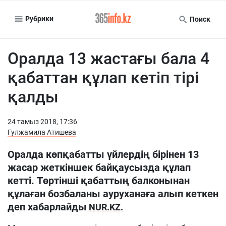
Рубрики
Поиск
Оралда 13 жастағы бала 4
қабаттан құлап кетіп тірі
қалды
24 тамыз 2018, 17:36
Гулжамила Атишева
Оралда көпқабатты үйлердің бірінен 13
жасар жеткіншек байқаусызда құлап
кетті. Төртінші қабаттың балконынан
құлаған бозбаланы ауруханаға алып кеткен
деп хабарлайды
NUR.KZ.