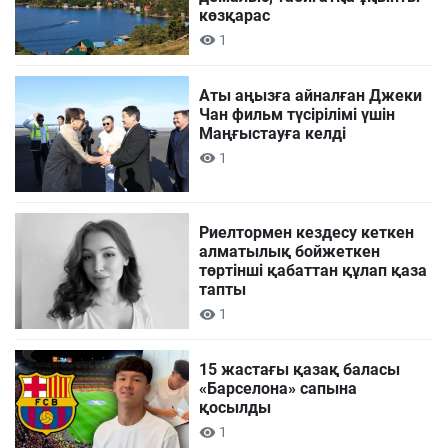
көзқарас
1
Аты аңызға айналған Джеки
Чан фильм түсірілімі үшін
Маңғыстауға келді
1
Риелтормен кездесу кеткен
алматылық бойжеткен
төртінші қабаттан құлап қаза
тапты
1
15 жастағы қазақ баласы
«Барселона» сапына
қосылды
1