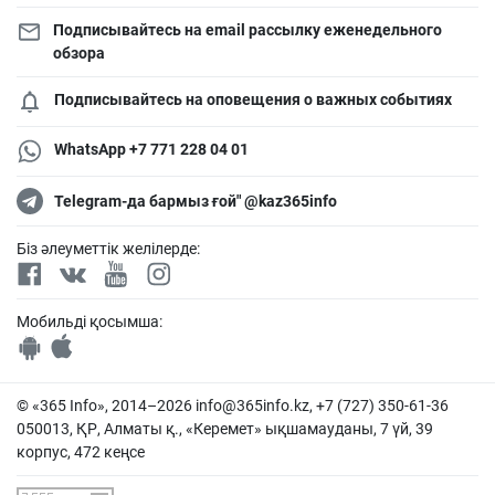
Подписывайтесь на email рассылку еженедельного
обзора
Подписывайтесь на оповещения о важных событиях
WhatsApp +7 771 228 04 01
Telegram-да бармыз ғой" @kaz365info
Біз әлеуметтік желілерде:
Мобильді қосымша:
© «365 Info», 2014–2026
info@365info.kz
, +7 (727) 350-61-36
050013, ҚР, Алматы қ., «Керемет» ықшамауданы, 7 үй, 39
корпус, 472 кеңсе