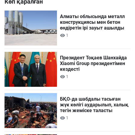
Көп қаралған
Алматы облысында металл
конструкциясы мен бетон
өндіретін ірі зауыт ашылды
1
Президент Тоқаев Шанхайда
Xiaomi Group президентімен
кездесті
1
БҚО-да шабдалы тасыған
жүк көлігі аударылып, халық
тегін жеміске таласты
1