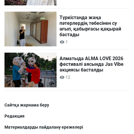
Түркістанда жаңа
пәтерлердің төбесінен су
ағып, қабырғасы қақырай
бастады
1
Алматыда ALMA LOVE 2026
фестивалі аясында Jas Vibe
акциясы басталды
12
Сайтқа жарнама беру
Редакция
Материалдарды пайдалану ережелері