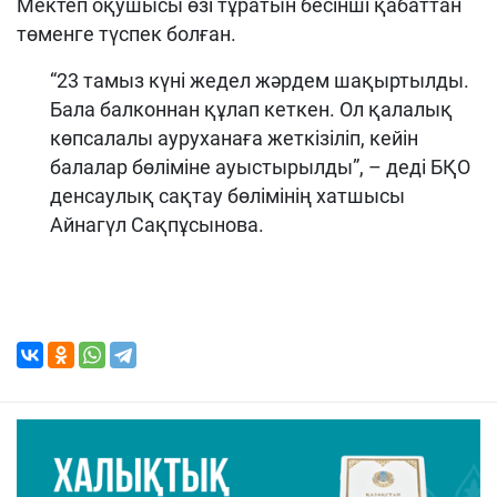
Мектеп оқушысы өзі тұратын бесінші қабаттан
төменге түспек болған.
“23 тамыз күні жедел жәрдем шақыртылды.
Бала балконнан құлап кеткен. Ол қалалық
көпсалалы ауруханаға жеткізіліп, кейін
балалар бөліміне ауыстырылды”, – деді БҚО
денсаулық сақтау бөлімінің хатшысы
Айнагүл Сақпұсынова.