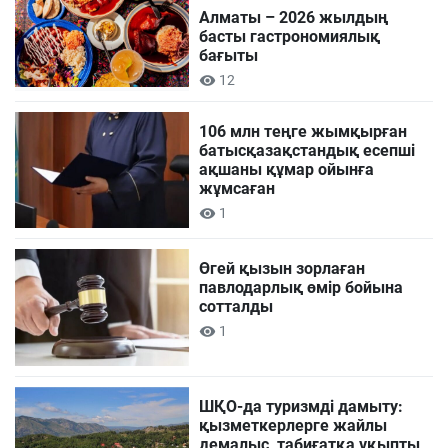
Алматы – 2026 жылдың
басты гастрономиялық
бағыты
12
106 млн теңге жымқырған
батысқазақстандық есепші
ақшаны құмар ойынға
жұмсаған
1
Өгей қызын зорлаған
павлодарлық өмір бойына
сотталды
1
ШҚО-да туризмді дамыту:
қызметкерлерге жайлы
демалыс, табиғатқа ұқыпты