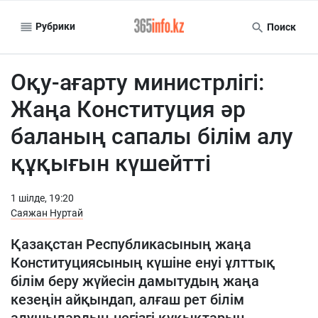
Рубрики
Поиск
Оқу-ағарту министрлігі:
Жаңа Конституция әр
баланың сапалы білім алу
құқығын күшейтті
1 шiлде, 19:20
Саяжан Нуртай
Қазақстан Республикасының жаңа
Конституциясының күшіне енуі ұлттық
білім беру жүйесін дамытудың жаңа
кезеңін айқындап, алғаш рет білім