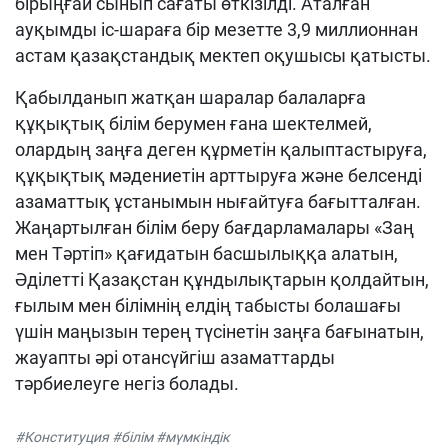
бірыңғай сынып сағаты өткізілді. Аталған
ауқымды іс-шараға бір мезетте 3,9 миллионнан
астам қазақстандық мектеп оқушысы қатысты.
Қабылданып жатқан шаралар балаларға
құқықтық білім берумен ғана шектелмей,
олардың заңға деген құрметін қалыптастыруға,
құқықтық мәдениетін арттыруға және белсенді
азаматтық ұстанымын нығайтуға бағытталған.
Жаңартылған білім беру бағдарламалары «Заң
мен Тәртіп» қағидатын басшылыққа алатын,
Әділетті Қазақстан құндылықтарын қолдайтын,
ғылым мен білімнің елдің табысты болашағы
үшін маңызын терең түсінетін заңға бағынатын,
жауапты әрі отансүйгіш азаматтарды
тәрбиелеуге негіз болады.
#Конституция #білім #мүмкіндік