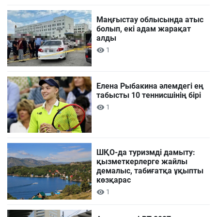
Маңғыстау облысында атыс
болып, екі адам жарақат
алды
1
Елена Рыбакина әлемдегі ең
табысты 10 теннисшінің бірі
1
ШҚО-да туризмді дамыту:
қызметкерлерге жайлы
демалыс, табиғатқа ұқыпты
көзқарас
1