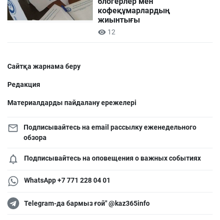
блогерлер мен
кофеқұмарлардың
жиынтығы
12
Сайтқа жарнама беру
Редакция
Материалдарды пайдалану ережелері
Подписывайтесь на email рассылку еженедельного
обзора
Подписывайтесь на оповещения о важных событиях
WhatsApp +7 771 228 04 01
Telegram-да бармыз ғой" @kaz365info