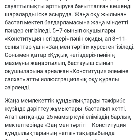
сауаттылықты арттыруға бағытталған кешенді
шараларды іске асыруда. Жаңа оқу жылынан
бастап мектеп бағдарламасына жаңа міндетті
пәндер енгізіледі. 5–7-сынып оқушылары
«Конституция негіздері» пәнін оқиды, ал 8–11-
сыныптар үшін «Заң мен тәртіп» курсы енгізіледі.
Сонымен қатар «Құқық негіздері» пәнінің
мазмұны жаңартылып, бастауыш сынып
оқушыларына арналған «Конституция әлеміне
саяхат» атты иллюстрациялық оқу құралы
әзірленді.
Жаңа мемлекеттік құндылықтарды тәжірибе
жүзінде дәріптеу жұмыстары басталып кетті.
Атап айтқанда 25 мамыр күні еліміздің барлық
мектептерінде «Заң мен тәртіп – Конституция
құндылықтарының негізі» тақырыбында