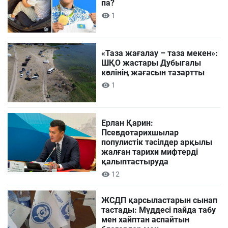
па?
1
«Таза жағалау – таза мекен»:
ШҚО жастары Дубыгалы
көлінің жағасын тазартты
1
Ерлан Қарин:
Псевдотарихшылар
популистік тәсілдер арқылы
жалған тарихи мифтерді
қалыптастыруда
12
ЖСДП қарсыластарын сынап
тастады: Мүддесі пайда табу
мен хайптан аспайтын