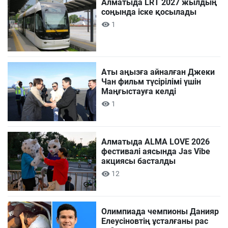
Алматыда LRT 2027 жылдың
соңында іске қосылады
1
Аты аңызға айналған Джеки
Чан фильм түсірілімі үшін
Маңғыстауға келді
1
Алматыда ALMA LOVE 2026
фестивалі аясында Jas Vibe
акциясы басталды
12
Олимпиада чемпионы Данияр
Елеусіновтің ұсталғаны рас