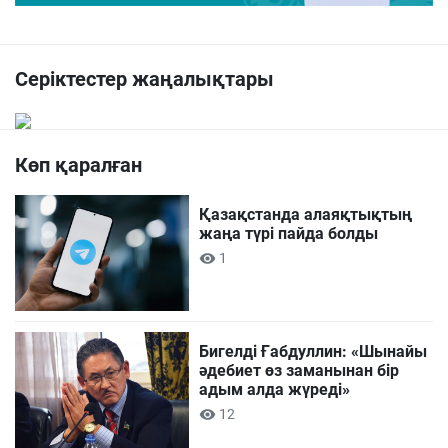
Серіктестер жаңалықтары
Көп қаралған
Қазақстанда алаяқтықтың
жаңа түрі пайда болды
1
Бигелді Ғабдуллин: «Шынайы
әдебиет өз заманынан бір
адым алда жүреді»
12