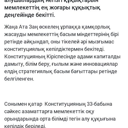
алушылардың негізгі құқықтарын
мемлекеттің ең жоғары құқықтық
деңгейінде бекітті.
Жаңа Ата Заң өскелең ұрпаққа қамқорлық
жасауды мемлекеттің басым міндеттерінің бірі
ретінде айқындап, оны тікелей әрі мызғымас
конституциялық кепілдіктермен бекітеді.
Конституцияның Кіріспесінде адами капиталды
дамыту, білім беру, ғылым және инновациялар
елдің стратегиялық басым бағыттары ретінде
белгіленген.
Сонымен қатар Конституцияның 33-бабына
сәйкес азаматтарға мемлекеттік оқу
орындарында орта білімді тегін алу құқығына
кепілдік беріледі.