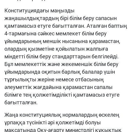
Конституциядағы маңызды
жаңашылдықтардың бірі білім беру сапасын
қамтамасыз етуге бағытталған. Аталған баптың
4-тармағына сәйкес мемлекет білім беру
ұйымдарының меншік нысанына қарамастан,
олардың қызметіне қойылатын жалпыға
міндетті білім беру стандарттарын белгілейді.
Бұл мемлекеттік және жекеменшік білім беру
ұйымдарында оқитын барлық балалар үшін
тұрғылықты жеріне немесе отбасының
әлеуметтік жағдайына қарамастан сапалы
білімге тең қолжетімділікті қамтамасыз етуге
бағытталған.
Жаңа конституциялық нормалардың өскелең
ұрпаққа түсінікті әрі қолжетімді болуы
мақсатында Оқу-ағарту министрлігі құқықтық