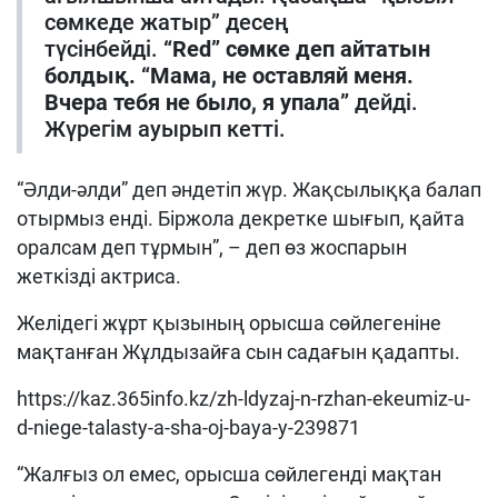
сөмкеде жатыр” десең
түсінбейді.
“Red” сөмке деп айтатын
болдық. “Мама, не оставляй меня.
Вчера тебя не было, я упала”
дейді.
Жүрегім ауырып кетті.
“Әлди-әлди” деп әндетіп жүр. Жақсылыққа балап
отырмыз енді. Біржола декретке шығып, қайта
оралсам деп тұрмын”, – деп өз жоспарын
жеткізді актриса.
Желідегі жұрт қызының орысша сөйлегеніне
мақтанған Жұлдызайға сын садағын қадапты.
https://kaz.365info.kz/zh-ldyzaj-n-rzhan-ekeumiz-u-
d-niege-talasty-a-sha-oj-baya-y-239871
“Жалғыз ол емес, орысша сөйлегенді мақтан