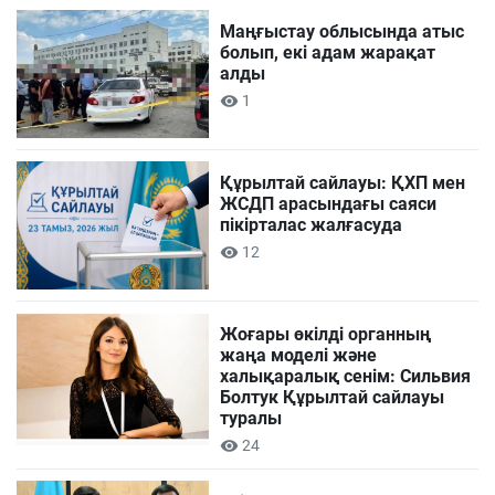
Маңғыстау облысында атыс
болып, екі адам жарақат
алды
1
Құрылтай сайлауы: ҚХП мен
ЖСДП арасындағы саяси
пікірталас жалғасуда
12
Жоғары өкілді органның
жаңа моделі және
халықаралық сенім: Сильвия
Болтук Құрылтай сайлауы
туралы
24