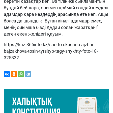
көретін қазақтар көп. Өз тілін өзі сыйламайтын
бұндай бейшара, онымен қоймай сондай кеуделі
адамдар қара көздердің арасында өте көп. Ащы
болса да шындық! Бұған кінәлі адамдар емес,
менің ойымша бізді Құдай солай жаратқан!”
деген екен желідегі қауым.
https://kaz.365info.kz/sho-to-skuchno-ajzhan-
bajzakhova-tosin-tyrsityp-tagy-shykhty-foto-18-
325832