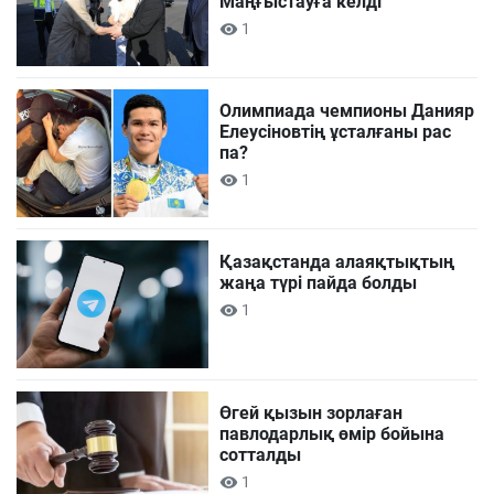
Маңғыстауға келді
1
Олимпиада чемпионы Данияр
Елеусіновтің ұсталғаны рас
па?
1
Қазақстанда алаяқтықтың
жаңа түрі пайда болды
1
Өгей қызын зорлаған
павлодарлық өмір бойына
сотталды
1