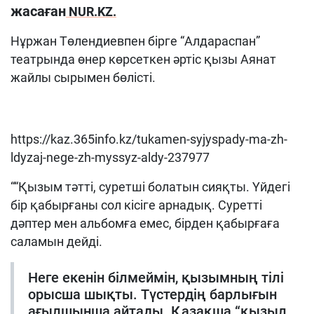
жасаған
NUR.KZ.
Нұржан Төлендиевпен бірге “Алдараспан”
театрында өнер көрсеткен әртіс қызы Аянат
жайлы сырымен бөлісті.
https://kaz.365info.kz/tukamen-syjyspady-ma-zh-
ldyzaj-nege-zh-myssyz-aldy-237977
““Қызым тәтті, суретші болатын сияқты. Үйдегі
бір қабырғаны сол кісіге арнадық. Суретті
дәптер мен альбомға емес, бірден қабырғаға
саламын дейді.
Неге екенін білмеймін, қызымның тілі
орысша шықты. Түстердің барлығын
ағылшынша айтады. Қазақша “қызыл