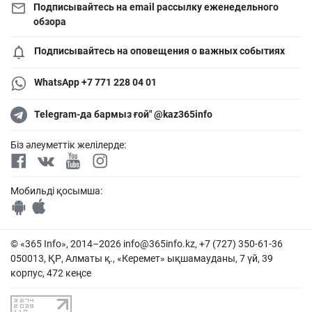
Подписывайтесь на email рассылку еженедельного
обзора
Подписывайтесь на оповещения о важных событиях
WhatsApp +7 771 228 04 01
Telegram-да бармыз ғой" @kaz365info
Біз әлеуметтік желілерде:
Мобильді қосымша:
© «365 Info», 2014–2026
info@365info.kz
, +7 (727) 350-61-36
050013, ҚР, Алматы қ., «Керемет» ықшамауданы, 7 үй, 39
корпус, 472 кеңсе