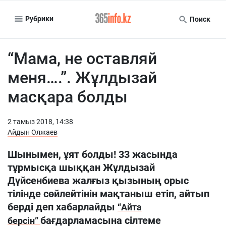
Рубрики
Поиск
“Мама, не оставляй
меня….”. Жұлдызай
масқара болды
2 тамыз 2018, 14:38
Айдын Олжаев
Шынымен, ұят болды! 33 жасында
тұрмысқа шыққан Жұлдызай
Дүйсенбиева жалғыз қызының орыс
тілінде сөйлейтінін мақтаныш етіп, айтып
берді деп хабарлайды
“Айта
бағдарламасына сілтеме
берсін”