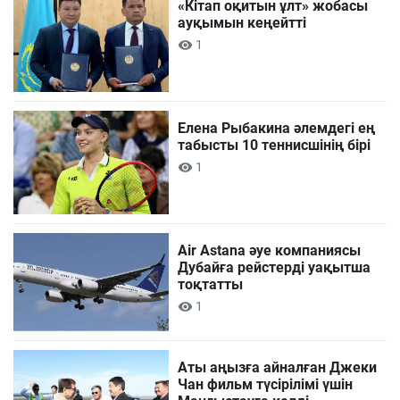
«Кітап оқитын ұлт» жобасы
ауқымын кеңейтті
1
Елена Рыбакина әлемдегі ең
табысты 10 теннисшінің бірі
1
Air Astana әуе компаниясы
Дубайға рейстерді уақытша
тоқтатты
1
Аты аңызға айналған Джеки
Чан фильм түсірілімі үшін