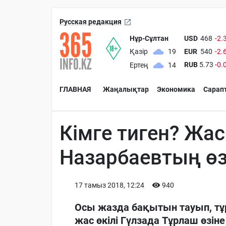
Русская редакция
Нұр-Сұлтан
USD
468
-2.
EUR
540
-2.
Қазір
19
RUB
5.73
-0.
Ертең
14
ГЛАВНАЯ
Жаңалықтар
Экономика
Сарап
Кімге тиген? Жа
Назарбаевтың өзі
17 тамыз 2018, 12:24
940
Осы жазда бақытын тауып, тұ
жас өкілі Гүлзада Тұрлаш өзін