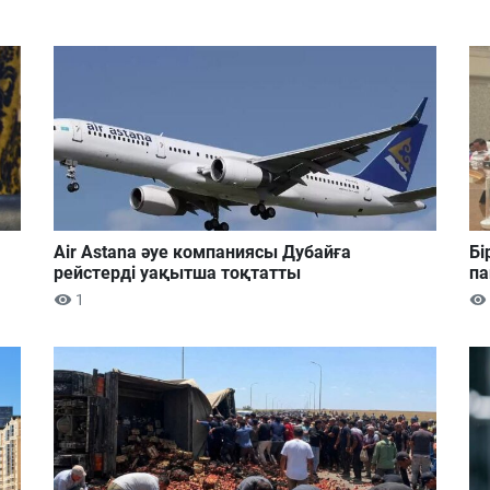
Air Astana әуе компаниясы Дубайға
Бі
рейстерді уақытша тоқтатты
па
1