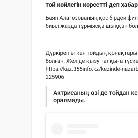
той көйлегін көрсетті деп хаб
Баян Алагөзованың қос бірдей фил
биыл жазда тұрмысқа шыққан бол
Дүркіреп өткен тойдың қонақтары
болған. Желіде қызу талқыға түскен
https://kaz.365info.kz/kezinde-nazar
225906
Актрисаның өзі де тойдан ке
оралмады.