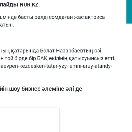
арлайды
NUR.KZ.
ьмінде басты рөлді сомдаған жас актриса
атын.
ның қатарында Болат Назарбаевтың өзі
 той бірде бір БАҚ өкілінің қатысуынсыз өтті.
baevpen-kezdesken-tatar-yzy-lemni-aruy-atandy-
йін шоу бизнес әлеміне әлі де