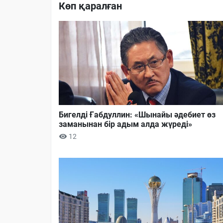
Көп қаралған
Бигелді Ғабдуллин: «Шынайы әдебиет өз
заманынан бір адым алда жүреді»
12