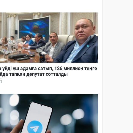
р үйді үш адамға сатып, 126 миллион теңге
йда тапқан депутат сотталды
1