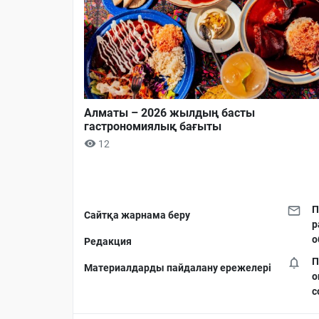
Алматы – 2026 жылдың басты
гастрономиялық бағыты
12
П
Сайтқа жарнама беру
р
о
Редакция
П
Материалдарды пайдалану ережелері
о
с