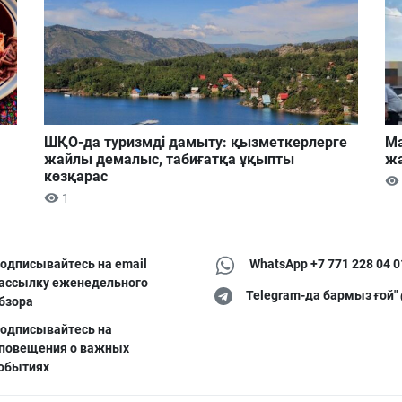
ШҚО-да туризмді дамыту: қызметкерлерге
Ма
жайлы демалыс, табиғатқа ұқыпты
жа
көзқарас
1
одписывайтесь на email
WhatsApp +7 771 228 04 0
ассылку еженедельного
Telegram-да бармыз ғой"
бзора
одписывайтесь на
повещения о важных
обытиях