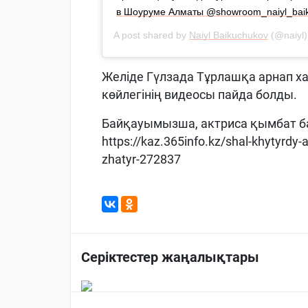
в Шоуруме Алматы @showroom_naiyl_baikuc
A post shared by
Naiyl Baikuchukov
(@naiyl
Желіде Гүлзада Тұрлашқа арнап х
көйлегінің видеосы пайда болды.
Байқауымызша, актриса қымбат ба
https://kaz.365info.kz/shal-khytyrd
zhatyr-272837
Серіктестер жаңалықтары