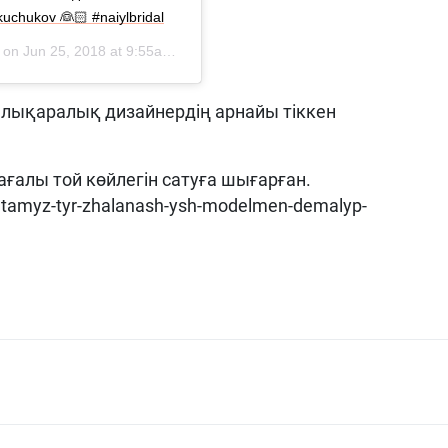
hukov 👰🏻 #naiylbridal
) on
Jun 25, 2018 at 9:55am PDT
алықаралық дизайнердің арнайы тіккен
ғалы той көйлегін сатуға шығарған.
y-atamyz-tyr-zhalanash-ysh-modelmen-demalyp-