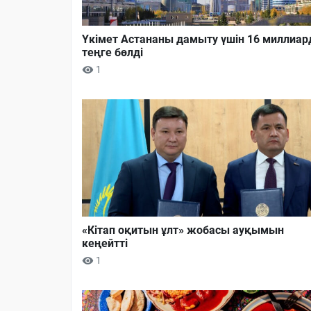
Үкімет Астананы дамыту үшін 16 миллиар
теңге бөлді
1
«Кітап оқитын ұлт» жобасы ауқымын
кеңейтті
1