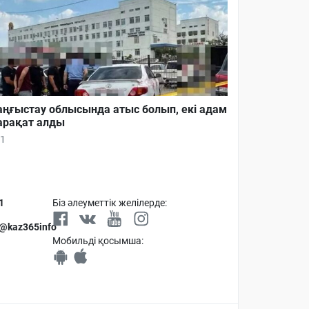
ңғыстау облысында атыс болып, екі адам
рақат алды
1
1
Біз әлеуметтік желілерде:
 @kaz365info
Мобильді қосымша: