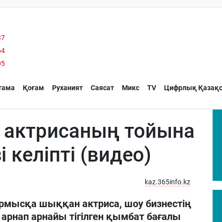
37
64
05
тама
Қоғам
Руханият
Саясат
Микс
TV
Цифрлық Қазақс
с актрисаның тойына
 келіпті (видео)
kaz.365info.kz
рмысқа шыққан актриса, шоу бизнестің
е арнап арнайы тігілген қымбат бағалы