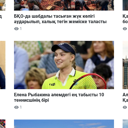
д
БҚО-да шабдалы тасыған жүк көлігі
Қа
аударылып, халық тегін жеміске таласты
б
1
Елена Рыбакина әлемдегі ең табысты 10
Ал
теннисшінің бірі
Қа
1