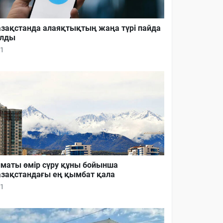
зақстанда алаяқтықтың жаңа түрі пайда
олды
1
маты өмір сүру құны бойынша
зақстандағы ең қымбат қала
1