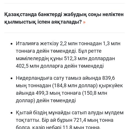
Қазақстанда банктерді жабудың соңы неліктен
қылмыстық іспен аяқталады?
Италияға жеткізу 2,2 млн тоннадан 1,3 млн
тоннаға дейін төмендеді. Бұл ретте
мәмілелердің құны 512,3 млн доллардан
402,5 млн долларға дейін төмендеді
Нидерландыға сату тамыз айында 839,6
мың тоннадан (184,8 млн доллар) қыркүйек
айында 499,3 мың тоннаға (150,8 млн
доллар) дейін төмендеді
Қытай біздің мұнайды сатып алуды мүлдем
тоқтатты. Бір ай бұрын 721,4 мың тонна
болса, қазір небәрі 11,8 мың тонна.