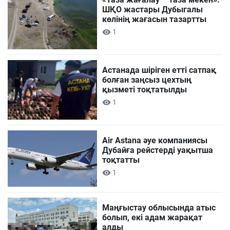
ШҚО жастары Дубыгалы
көлінің жағасын тазартты
1
Астанада шіріген етті сатпақ
болған заңсыз цехтың
қызметі тоқтатылды
1
Air Astana әуе компаниясы
Дубайға рейстерді уақытша
тоқтатты
1
Маңғыстау облысында атыс
болып, екі адам жарақат
алды