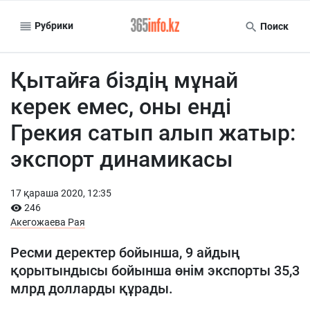
Рубрики
Поиск
Қытайға біздің мұнай
керек емес, оны енді
Грекия сатып алып жатыр:
экспорт динамикасы
17 қараша 2020, 12:35
246
Акегожаева Рая
Ресми деректер бойынша, 9 айдың
қорытындысы бойынша өнім экспорты 35,3
млрд долларды құрады.