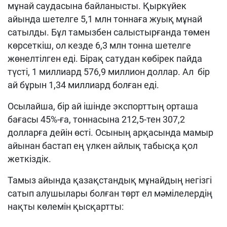
мұнай саудасына байланысты. Қыркүйек
айында шетелге 5,1 млн тоннаға жуық мұнай
сатылды. Бұл тамызбен салыстырғанда төмен
көрсеткіш, ол кезде 6,3 млн тонна шетелге
жөнелтілген еді. Бірақ сатудан көбірек пайда
түсті, 1 миллиард 576,9 миллион доллар. Ал бір
ай бұрын 1,34 миллиард болған еді.
Осылайша, бір ай ішінде экспорттың орташа
бағасы 45%-ға, тоннасына 212,5-тен 307,2
долларға дейін өсті. Осының арқасында мамыр
айынан бастап ең үлкен айлық табысқа қол
жеткіздік.
Тамыз айында қазақстандық мұнайдың негізгі
сатып алушылары болған төрт ел мәмілелердің
нақты көлемін қысқартты: