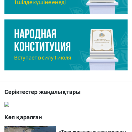
Серіктестер жаңалықтары
Көп қаралған
«Таза жағалау – таза мекен»: