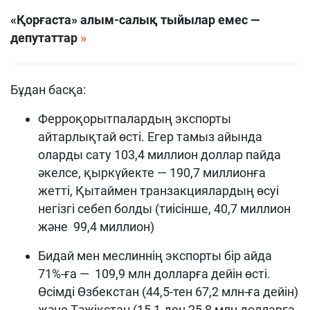
«Қорғаста» алым-салық тыйылар емес —
депутаттар
Бұдан басқа:
Ферроқорытпалардың экспорты
айтарлықтай өсті. Егер тамыз айында
оларды сату 103,4 миллион доллар пайда
әкелсе, қыркүйекте — 190,7 миллионға
жетті, Қытаймен транзакциялардың өсуі
негізгі себеп болды (тиісінше, 40,7 миллион
және 99,4 миллион)
Бидай мен меслиннің экспорты бір айда
71%-ға — 109,9 млн долларға дейін өсті.
Өсімді Өзбекстан (44,5-тен 67,2 млн-ға дейін)
және Тәжікстан (15,1-ден 25,8 млн долларға