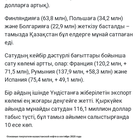
долларға артық).
Финляндияға (63,8 млн), Польшаға (34,2 млн)
және Болгарияға (22,9 млн) жеткізу басталды –
тамызда Қазақстан бұл елдерге мұнай сатпаған
еді.
Сатудың кейбір дәстүрлі бағыттары бойынша
сату көлемі артты, олар: Франция (120,2 млн, +
71,5 млн), Румыния (137,9 млн, +58,3 млн) және
Испания (75,4 млн, + 49,1 млн).
Бір айдың ішінде Үндістанға жіберілетін экспорт
көлемі ең жоғары деңгейге жетті. Қыркүйек
айында мұнайды сатудан 116,1 миллион доллар
табыс түсті, бұл тамыз айымен салыстырғанда
10 есе көп.