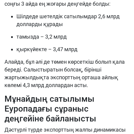
соңғы 3 айда ең жоғары деңгейде болды:
Шілдеде шетелдік сатылымдар 2,6 млрд
долларды құрады
тамызда – 3,2 млрд
қыркүйекте – 3,47 млрд
Алайда, бұл әлі де төмен көрсеткіш болып қала
береді. Салыстыратын болсақ, бірінші
жартыжылдықта экспорттың орташа айлық
көлемі 4,3 млрд доллардан асты.
Мұнайдың сатылымы
Еуропадағы сұраныс
деңгейіне байланысты
Дәстүрлі түрде экспорттың жалпы динамикасы