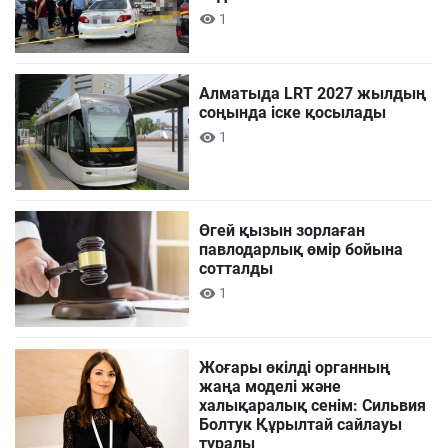
1
Алматыда LRT 2027 жылдың
соңында іске қосылады
1
Өгей қызын зорлаған
павлодарлық өмір бойына
сотталды
1
Жоғары өкілді органның
жаңа моделі және
халықаралық сенім: Сильвия
Болтук Құрылтай сайлауы
туралы