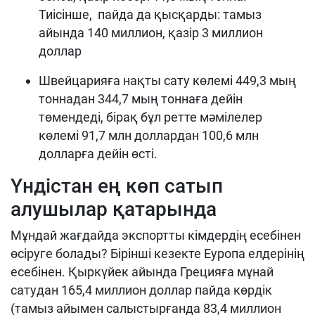
Тиісінше, пайда да қысқарды: тамыз
айында 140 миллион, қазір 3 миллион
доллар
Швейцарияға нақты сату көлемі 449,3 мың
тоннадан 344,7 мың тоннаға дейін
төмендеді, бірақ бұл ретте мәмілелер
көлемі 91,7 млн доллардан 100,6 млн
долларға дейін өсті.
Үндістан ең көп сатып
алушылар қатарында
Мұндай жағдайда экспортты кімдердің есебінен
өсіруге болады? Бірінші кезекте Еуропа елдерінің
есебінен. Қыркүйек айында Грецияға мұнай
сатудан 165,4 миллион доллар пайда көрдік
(тамыз айымен салыстырғанда 83,4 миллион