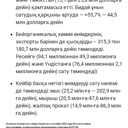
дейін) қамтамасыз етті. Бидай ұнын
сатудың қарқыны артуда — +55,7% — 44,5
млн долларға дейін
Бейорганикалық химия өнімдерінің
экспорты бәрінен де қысқарды – 315,3-тен
180,7 млн долларға дейін төмендеді.
Ресейге (94,1 миллионнан 49,3 миллионға
дейін) және Үндістанға (76,4 миллионнан 2,1
миллионға дейін) сату төмендеді)
Кейбір басқа негізгі өнімдерді сату көлемі
де төмендеді: мыс (25,2 млн-ға — 202,9 млн-
ға дейін), мырыш (20,5 млн-ға-47,6 млн-ға
дейін), жалпақ прокат (14,9 млн-ға-86,3 млн-
ға дейін).