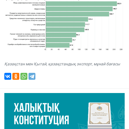
Қазақстан мен Қытай
,
қазақстандық экспорт
,
мұнай бағасы