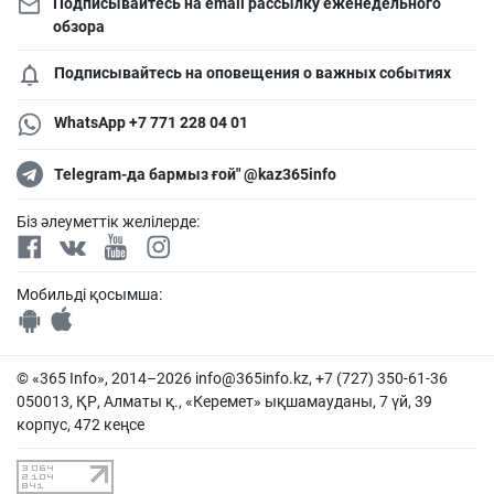
Подписывайтесь на email рассылку еженедельного
обзора
Подписывайтесь на оповещения о важных событиях
WhatsApp +7 771 228 04 01
Telegram-да бармыз ғой" @kaz365info
Біз әлеуметтік желілерде:
Мобильді қосымша:
© «365 Info», 2014–2026
info@365info.kz
, +7 (727) 350-61-36
050013, ҚР, Алматы қ., «Керемет» ықшамауданы, 7 үй, 39
корпус, 472 кеңсе