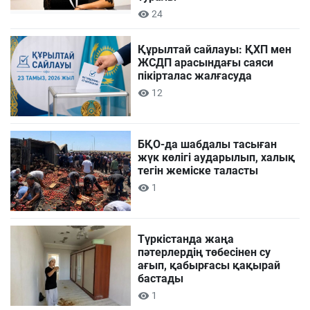
24
Құрылтай сайлауы: ҚХП мен
ЖСДП арасындағы саяси
пікірталас жалғасуда
12
БҚО-да шабдалы тасыған
жүк көлігі аударылып, халық
тегін жеміске таласты
1
Түркістанда жаңа
пәтерлердің төбесінен су
ағып, қабырғасы қақырай
бастады
1