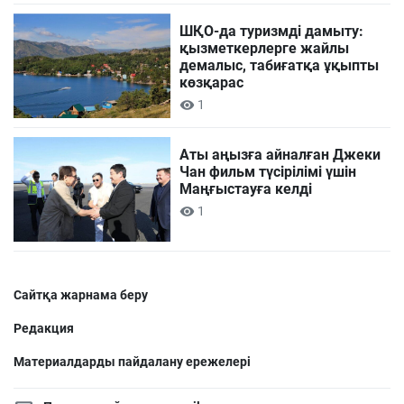
ШҚО-да туризмді дамыту:
қызметкерлерге жайлы
демалыс, табиғатқа ұқыпты
көзқарас
1
Аты аңызға айналған Джеки
Чан фильм түсірілімі үшін
Маңғыстауға келді
1
Сайтқа жарнама беру
Редакция
Материалдарды пайдалану ережелері