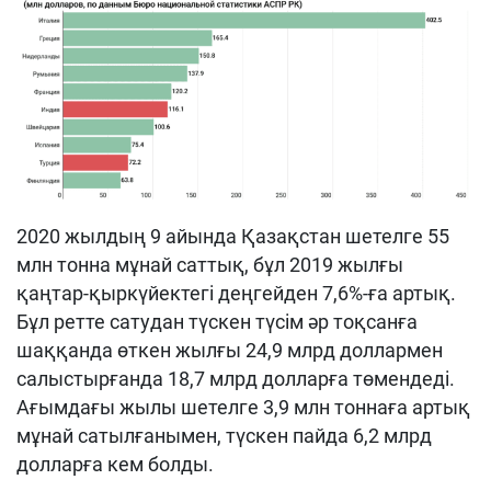
2020 жылдың 9 айында Қазақстан шетелге 55
млн тонна мұнай саттық, бұл 2019 жылғы
қаңтар-қыркүйектегі деңгейден 7,6%-ға артық.
Бұл ретте сатудан түскен түсім әр тоқсанға
шаққанда өткен жылғы 24,9 млрд доллармен
салыстырғанда 18,7 млрд долларға төмендеді.
Ағымдағы жылы шетелге 3,9 млн тоннаға артық
мұнай сатылғанымен, түскен пайда 6,2 млрд
долларға кем болды.