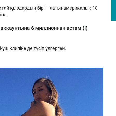
ықтай қыздардың бірі – латынамерикалық 18
чоа.
 аккаунтына 6 миллионнан астам
(!)
-үш клипіне де түсіп үлгерген.