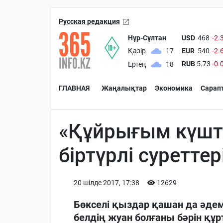
Русская редакция
Нұр-Сұлтан
USD
468
-2.
EUR
540
-2.
Қазір
17
RUB
5.73
-0.
Ертең
18
ГЛАВНАЯ
Жаңалықтар
Экономика
Сарап
«Құйрығым күшті
біртүрлі суреттер
20 шiлде 2017, 17:38
12629
Бөкселі қыздар қашан да әдемі 
белдің жуан болғаны бәрін құ