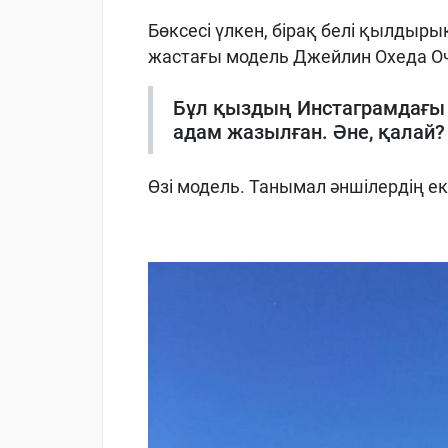
Бөксесі үлкен, бірақ белі қылдыр
жастағы модель
Джейлин Охеда О
Бұл қыздың
Инстаграм
дағы
адам
жазылған
.
Әне, қалай?
Өзі модель. Танымал әншілердің екі