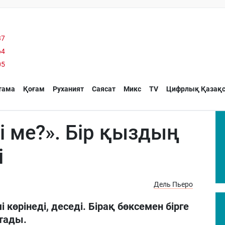
37
64
05
тама
Қоғам
Руханият
Саясат
Микс
TV
Цифрлық Қазақс
 ме?». Бір қыздың
і
Дель Пьеро
көрінеді, деседі. Бірақ бөксемен бірге
ртады.