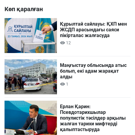
Көп қаралған
Құрылтай сайлауы: ҚХП мен
ЖСДП арасындағы саяси
пікірталас жалғасуда
12
Маңғыстау облысында атыс
болып, екі адам жарақат
алды
1
Ерлан Қарин:
Псевдотарихшылар
популистік тәсілдер арқылы
жалған тарихи мифтерді
қалыптастыруда