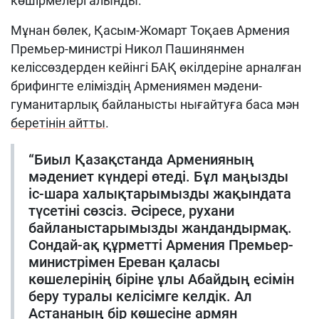
көшірмелері алынды.
Мұнан бөлек, Қасым-Жомарт Тоқаев Армения
Премьер-министрі Никол Пашинянмен
келіссөздерден кейінгі БАҚ өкілдеріне арналған
брифингте еліміздің Армениямен мәдени-
гуманитарлық байланысты нығайтуға баса мән
беретінін айтты
.
“Биыл Қазақстанда Арменияның
мәдениет күндері өтеді. Бұл маңызды
іс-шара халықтарымызды жақындата
түсетіні сөзсіз. Әсіресе, рухани
байланыстарымызды жандандырмақ.
Сондай-ақ құрметті Армения Премьер-
министрімен Ереван қаласы
көшелерінің біріне ұлы Абайдың есімін
беру туралы келісімге келдік. Ал
Астананың бір көшесіне армян