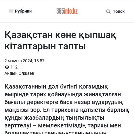
Рубрики
Поиск
Қазақстан көне қыпшақ
кітаптарын тапты
2 мамыр 2024, 18:57
112
Айдын Олжаев
Қазақстанның дәл бүгінгі қоғамдық
өмірінде тарих қойнауында жинақталған
бағалы деректерге баса назар аударудың
маңызы зор. Ел тарихына қатысты барлық
құнды жазбалардың тыңғылықты
зерттелуі – мемлекетіміздің тарихы мен
болашақтағы таным-ұстанымының