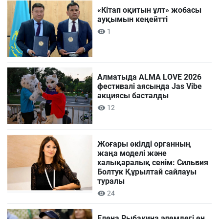
«Кітап оқитын ұлт» жобасы
ауқымын кеңейтті
1
Алматыда ALMA LOVE 2026
фестивалі аясында Jas Vibe
акциясы басталды
12
Жоғары өкілді органның
жаңа моделі және
халықаралық сенім: Сильвия
Болтук Құрылтай сайлауы
туралы
24
Елена Рыбакина әлемдегі ең