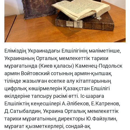
Еліміздің Украинадағы Елшілігінің мәліметінше,
Украинаның Орталық мемлекеттік тарихи
мұрағатында (Киев қаласы) Каменец-Подольск
армян Войтовский сотының армян-қыпшақ
тілінде жазылған есепке алу кітаптарының
цифрлық көшірмелерін Қазақстан Елшілігі
өкілдеріне тапсыру рәсімі өтті. Іс-шараға
Елшіліктің кеңесшілері А.Әлібеков, Е.Катренов,
Д.Сатыбалдин, Украина Орталық мемлекеттік
тарихи мұрағатының директоры Ю.Файзулин,
мұрағат қызметкерлері, сондай-ақ