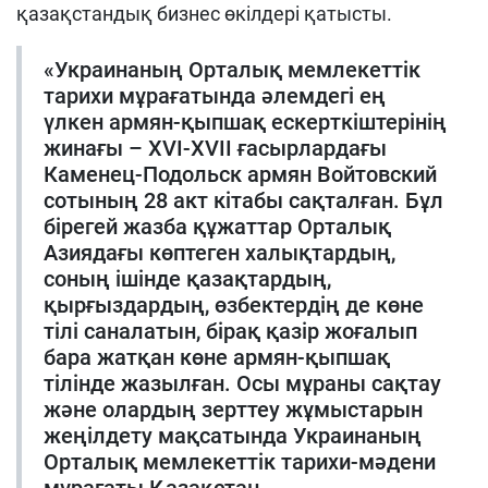
қазақстандық бизнес өкілдері қатысты.
«Украинаның Орталық мемлекеттік
тарихи мұрағатында әлемдегі ең
үлкен армян-қыпшақ ескерткіштерінің
жинағы – XVI-XVII ғасырлардағы
Каменец-Подольск армян Войтовский
сотының 28 акт кітабы сақталған. Бұл
бірегей жазба құжаттар Орталық
Азиядағы көптеген халықтардың,
соның ішінде қазақтардың,
қырғыздардың, өзбектердің де көне
тілі саналатын, бірақ қазір жоғалып
бара жатқан көне армян-қыпшақ
тілінде жазылған. Осы мұраны сақтау
және олардың зерттеу жұмыстарын
жеңілдету мақсатында Украинаның
Орталық мемлекеттік тарихи-мәдени
мұрағаты Қазақстан