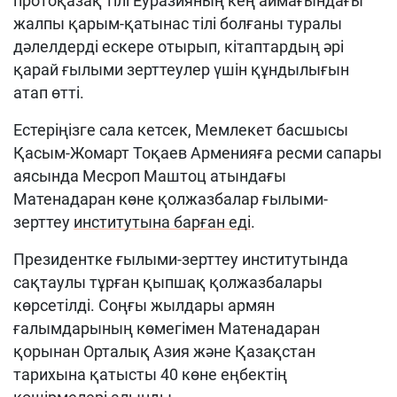
протоқазақ тілі Еуразияның кең аймағындағы
жалпы қарым-қатынас тілі болғаны туралы
дәлелдерді ескере отырып, кітаптардың әрі
қарай ғылыми зерттеулер үшін құндылығын
атап өтті.
Естеріңізге сала кетсек, Мемлекет басшысы
Қасым-Жомарт Тоқаев Арменияға ресми сапары
аясында Месроп Маштоц атындағы
Матенадаран көне қолжазбалар ғылыми-
зерттеу
институтына барған еді
.
Президентке ғылыми-зерттеу институтында
сақтаулы тұрған қыпшақ қолжазбалары
көрсетілді. Соңғы жылдары армян
ғалымдарының көмегімен Матенадаран
қорынан Орталық Азия және Қазақстан
тарихына қатысты 40 көне еңбектің