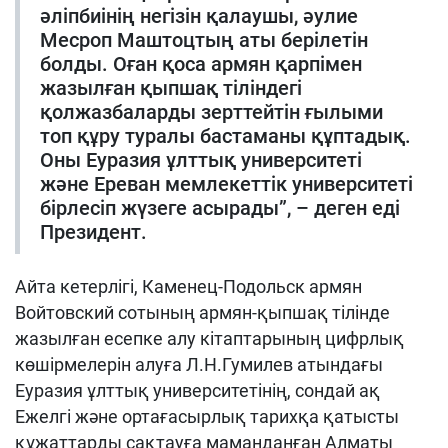
әліпбиінің негізін қалаушы, әулие
Месроп Маштоцтың аты берілетін
болды. Оған қоса армян қарпімен
жазылған қыпшақ тіліндегі
қолжазбаларды зерттейтін ғылыми
топ құру туралы бастаманы құптадық.
Оны Еуразия ұлттық университеті
және Ереван мемлекеттік университеті
бірлесіп жүзеге асырады”, – деген еді
Президент.
Айта кетерлігі, Каменец-Подольск армян
Войтовский сотының армян-қыпшақ тілінде
жазылған есепке алу кітаптарының цифрлық
көшірмелерін алуға Л.Н.Гумилев атындағы
Еуразия ұлттық университетінің, сондай ақ
Ежелгі және ортағасырлық тарихқа қатысты
құжаттарды сақтауға маманданған Алматы