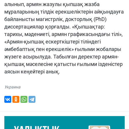
алынып, армян жазулы қыпшақ жазба
мұраларының тілдік ерекшеліктерін айқындауға
байланысты магистрлік, докторлық (PhD)
диссертациялар қорғалды. «Қыпшақтар:
тарихы, мәдениеті, армян графикасындағы тілі»,
«Армян-қыпшақ ескерткіштері тіліндегі
әмбебаптық пен ерекшелік» ғылыми жобалары
жүзеге асырылуда. Табылған деректер армян-
қыпшақ мәселесіне қатысты ғылыми ізденістер
аясын кеңейтері анық.
Украина