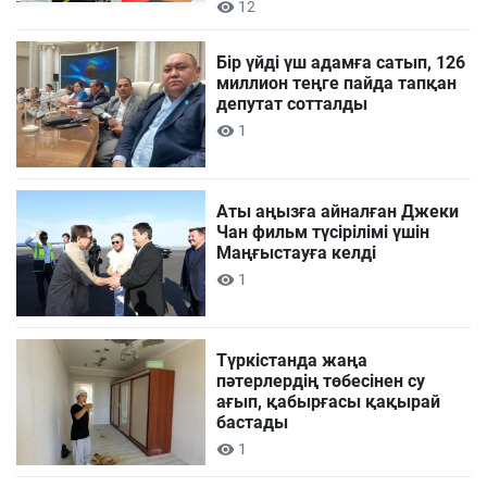
12
Бір үйді үш адамға сатып, 126
миллион теңге пайда тапқан
депутат сотталды
1
Аты аңызға айналған Джеки
Чан фильм түсірілімі үшін
Маңғыстауға келді
1
Түркістанда жаңа
пәтерлердің төбесінен су
ағып, қабырғасы қақырай
бастады
1