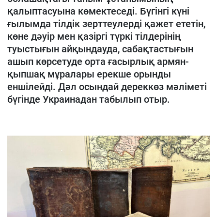
қалыптасуына көмектеседі. Бүгінгі күні
ғылымда тілдік зерттеулерді қажет ететін,
көне дәуір мен қазіргі түркі тілдерінің
туыстығын айқындауда, сабақтастығын
ашып көрсетуде орта ғасырлық армян-
қыпшақ мұралары ерекше орынды
еншілейді. Дәл осындай дереккөз мәліметі
бүгінде Украинадан табылып отыр.