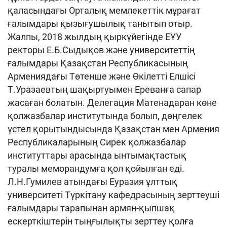
қаласындағы Орталық мемлекеттік мұрағат
ғалымдары қызығушылық танытып отыр.
Жалпы, 2018 жылдың қыркүйегінде ЕҰУ
ректоры Е.Б.Сыдықов және университеттің
ғалымдары Қазақстан Республикасының
Армениядағы Төтенше және Өкілетті Елшісі
Т.Уразаевтың шақыртуымен Ереванға сапар
жасаған болатын. Делегация Матенадаран көне
қолжазбалар институтында болып, дөңгелек
үстел қорытындысында Қазақстан мен Армения
Республикаларының Сирек қолжазбалар
институттары арасында ынтымақтастық
туралы меморандумға қол қойылған еді.
Л.Н.Гумилев атындағы Еуразия ұлттық
университеті Түркітану кафедрасының зерттеуші
ғалымдары тарапынан армян-қыпшақ
ескерткіштерін тыңғылықты зерттеу қолға