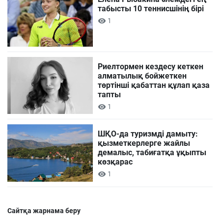
табысты 10 теннисшінің бірі
1
Риелтормен кездесу кеткен
алматылық бойжеткен
төртінші қабаттан құлап қаза
тапты
1
ШҚО-да туризмді дамыту:
қызметкерлерге жайлы
демалыс, табиғатқа ұқыпты
көзқарас
1
Сайтқа жарнама беру