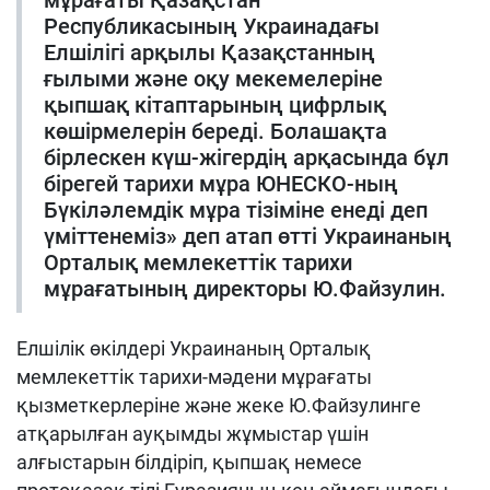
Республикасының Украинадағы
Елшілігі арқылы Қазақстанның
ғылыми және оқу мекемелеріне
қыпшақ кітаптарының цифрлық
көшірмелерін береді. Болашақта
бірлескен күш-жігердің арқасында бұл
бірегей тарихи мұра ЮНЕСКО-ның
Бүкіләлемдік мұра тізіміне енеді деп
үміттенеміз» деп атап өтті Украинаның
Орталық мемлекеттік тарихи
мұрағатының директоры Ю.Файзулин.
Елшілік өкілдері Украинаның Орталық
мемлекеттік тарихи-мәдени мұрағаты
қызметкерлеріне және жеке Ю.Файзулинге
атқарылған ауқымды жұмыстар үшін
алғыстарын білдіріп, қыпшақ немесе