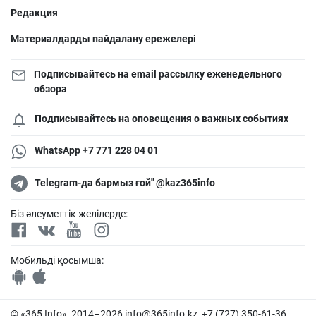
Редакция
Материалдарды пайдалану ережелері
Подписывайтесь на email рассылку еженедельного
обзора
Подписывайтесь на оповещения о важных событиях
WhatsApp +7 771 228 04 01
Telegram-да бармыз ғой" @kaz365info
Біз әлеуметтік желілерде:
Мобильді қосымша:
© «365 Info», 2014–2026
info@365info.kz
, +7 (727) 350-61-36