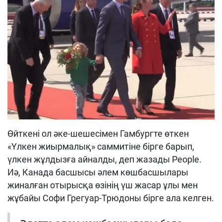
Өйткені ол әке-шешесімен Гамбургте өткен
«Үлкен жиырмалық» саммитіне бірге барып,
үлкен жұлдызға айналды, деп жазады People.
Иә, Канада басшысы әлем көшбасшылары
жиналған отырысқа өзінің үш жасар ұлы мен
жұбайы Софи Грегуар-Трюдоны бірге ала келген.