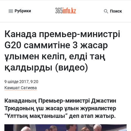
Рубрики
Поиск
Канада премьер-министрі
G20 саммитіне 3 жасар
ұлымен келіп, елді таң
қалдырды (видео)
9 шiлде 2017, 9:20
Камшат Сатиева
Канаданың Премьер-министрі Джастин
Трюдоның үш жасар ұлын журналистер
“Ұлттың мақтанышы” деп атап жатыр.