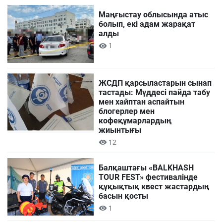
Маңғыстау облысында атыс
болып, екі адам жарақат
алды
1
ЖСДП қарсыластарын сынап
тастады: Мүддесі пайда табу
мен хайптан аспайтын
блогерлер мен
кофеқұмарлардың
жиынтығы
12
Балқаштағы «BALKHASH
TOUR FEST» фестивалінде
құқықтық квест жастардың
басын қосты
1