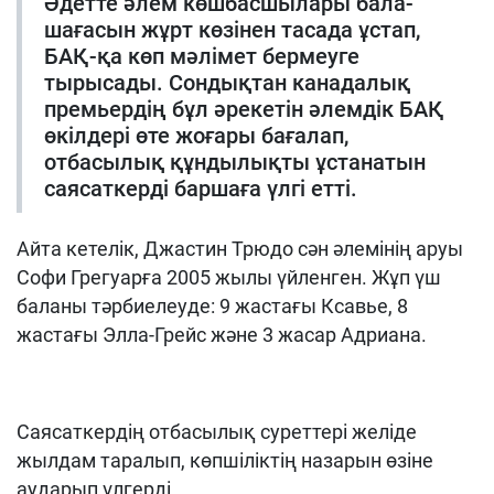
Әдетте әлем көшбасшылары бала-
шағасын жұрт көзінен тасада ұстап,
БАҚ-қа көп мәлімет бермеуге
тырысады. Сондықтан канадалық
премьердің бұл әрекетін әлемдік БАҚ
өкілдері өте жоғары бағалап,
отбасылық құндылықты ұстанатын
саясаткерді баршаға үлгі етті.
Айта кетелік, Джастин Трюдо сән әлемінің аруы
Софи Грегуарға 2005 жылы үйленген. Жұп үш
баланы тәрбиелеуде: 9 жастағы Ксавье, 8
жастағы Элла-Грейс және 3 жасар Адриана.
Саясаткердің отбасылық суреттері желіде
жылдам таралып, көпшіліктің назарын өзіне
аударып үлгерді.