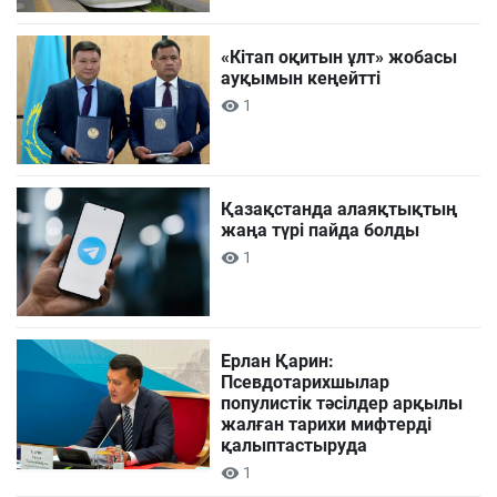
«Кітап оқитын ұлт» жобасы
ауқымын кеңейтті
1
Қазақстанда алаяқтықтың
жаңа түрі пайда болды
1
Ерлан Қарин:
Псевдотарихшылар
популистік тәсілдер арқылы
жалған тарихи мифтерді
қалыптастыруда
1