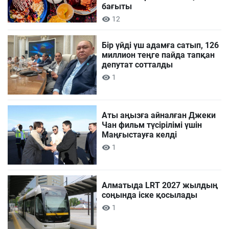
бағыты
12
Бір үйді үш адамға сатып, 126
миллион теңге пайда тапқан
депутат сотталды
1
Аты аңызға айналған Джеки
Чан фильм түсірілімі үшін
Маңғыстауға келді
1
Алматыда LRT 2027 жылдың
соңында іске қосылады
1