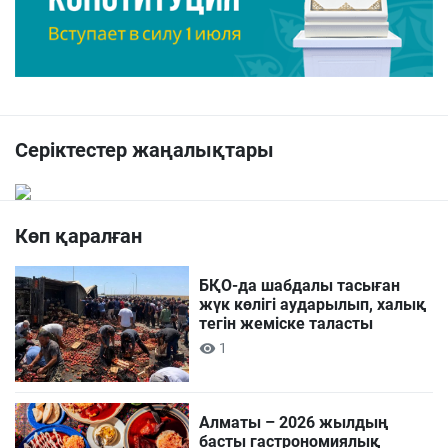
Серіктестер жаңалықтары
Көп қаралған
БҚО-да шабдалы тасыған
жүк көлігі аударылып, халық
тегін жеміске таласты
1
Алматы – 2026 жылдың
басты гастрономиялық