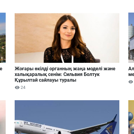
е
Жоғары өкілді органның жаңа моделі және
Ал
халықаралық сенім: Сильвия Болтук
ме
Құрылтай сайлауы туралы
24