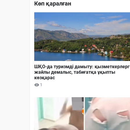
Көп қаралған
ШҚО-да туризмді дамыту: қызметкерлерг
жайлы демалыс, табиғатқа ұқыпты
көзқарас
1