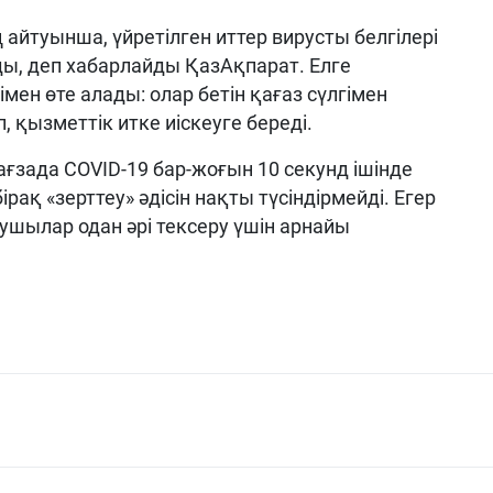
айтуынша, үйретілген иттер вирусты белгілері
ды, деп хабарлайды ҚазАқпарат. Елге
мен өте алады: олар бетін қағаз сүлгімен
, қызметтік итке иіскеуге береді.
ағзада COVID-19 бар-жоғын 10 секунд ішінде
ірақ «зерттеу» әдісін нақты түсіндірмейді. Егер
ушылар одан әрі тексеру үшін арнайы