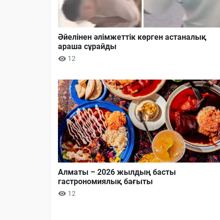
Әйелінен әлімжеттік көрген астаналық
араша сұрайды
12
Алматы – 2026 жылдың басты
гастрономиялық бағыты
12