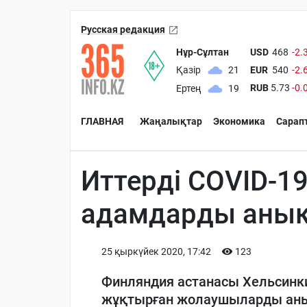
Русская редакция
Нұр-Сұлтан
USD
468
-2.
EUR
540
-2.
Қазір
21
RUB
5.73
-0.
Ертең
19
ГЛАВНАЯ
Жаңалықтар
Экономика
Сарап
Иттерді COVID-1
адамдарды анықт
25 қыркүйек 2020, 17:42
123
Финляндия астанасы Хельсинк
жұқтырған жолаушыларды аны