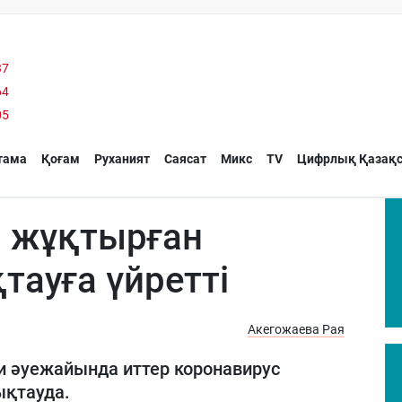
37
64
05
тама
Қоғам
Руханият
Саясат
Микс
TV
Цифрлық Қазақс
9 жұқтырған
ауға үйретті
Акегожаева Рая
и әуежайында иттер коронавирус
қтауда.