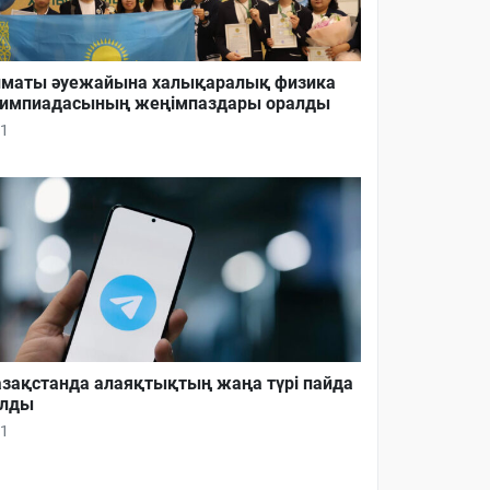
маты әуежайына халықаралық физика
импиадасының жеңімпаздары оралды
1
зақстанда алаяқтықтың жаңа түрі пайда
олды
1