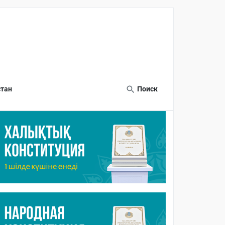
тан
Поиск