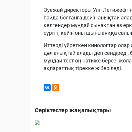
Әуежай директоры Улл Летижефтің 
пайда болғанға дейін анықтай ала
келгендер мұндай сынақтан өз еркі
сүртіп, кейін оны шыныаяққа салып
Иттерді үйреткен кинологтар олар 
дәл анықтай алады деп сендіреді, б
мұндай тест оң нәтиже берсе, жола
ақпараттық тірекке жіберіледі.
Серіктестер жаңалықтары