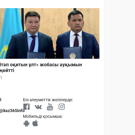
ітап оқитын ұлт» жобасы ауқымын
ңейтті
1
1
Біз әлеуметтік желілерде:
 @kaz365info
Мобильді қосымша: