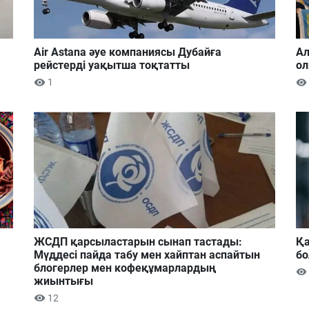
Air Astana әуе компаниясы Дубайға
Ал
рейстерді уақытша тоқтатты
ол
1
ЖСДП қарсыластарын сынап тастады:
Қа
Мүддесі пайда табу мен хайптан аспайтын
б
блогерлер мен кофеқұмарлардың
жиынтығы
12