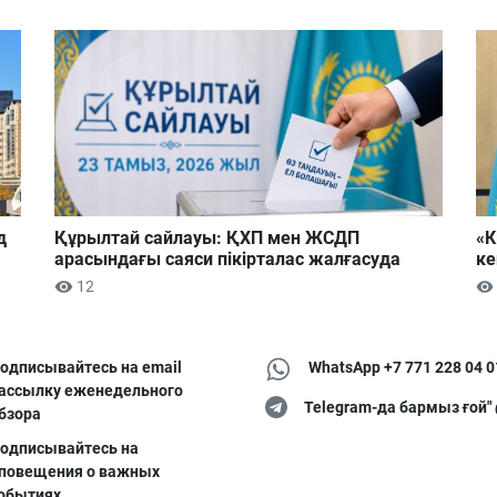
д
Құрылтай сайлауы: ҚХП мен ЖСДП
«К
арасындағы саяси пікірталас жалғасуда
ке
12
одписывайтесь на email
WhatsApp +7 771 228 04 0
ассылку еженедельного
Telegram-да бармыз ғой"
бзора
одписывайтесь на
повещения о важных
обытиях