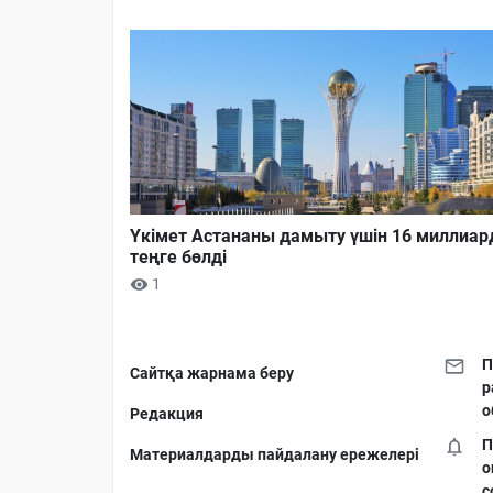
Үкімет Астананы дамыту үшін 16 миллиар
теңге бөлді
1
П
Сайтқа жарнама беру
р
о
Редакция
П
Материалдарды пайдалану ережелері
о
с