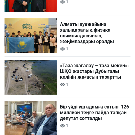
1
Алматы әуежайына
халықаралық физика
олимпиадасының
жеңімпаздары оралды
1
«Таза жағалау – таза мекен»:
ШҚО жастары Дубыгалы
көлінің жағасын тазартты
1
Бір үйді үш адамға сатып, 126
миллион теңге пайда тапқан
депутат сотталды
1