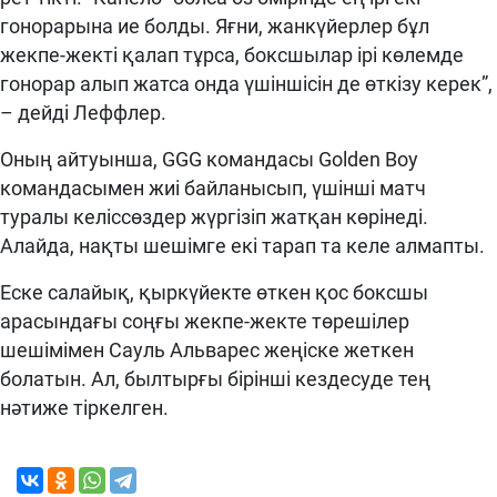
гонорарына ие болды. Яғни, жанкүйерлер бұл
жекпе-жекті қалап тұрса, боксшылар ірі көлемде
гонорар алып жатса онда үшіншісін де өткізу керек”,
– дейді Леффлер.
Оның айтуынша, GGG командасы Golden Boy
командасымен жиі байланысып, үшінші матч
туралы келіссөздер жүргізіп жатқан көрінеді.
Алайда, нақты шешімге екі тарап та келе алмапты.
Еске салайық, қыркүйекте өткен қос боксшы
арасындағы соңғы жекпе-жекте төрешілер
шешімімен Сауль Альварес жеңіске жеткен
болатын. Ал, былтырғы бірінші кездесуде тең
нәтиже тіркелген.