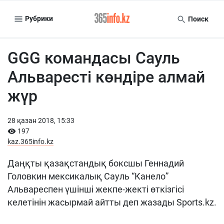
Рубрики
Поиск
GGG командасы Сауль
Альваресті көндіре алмай
жүр
28 қазан 2018, 15:33
197
kaz.365info.kz
Даңқты қазақстандық боксшы Геннадий
Головкин мексикалық Сауль “Канело”
Альвареспен үшінші жекпе-жекті өткізгісі
келетінін жасырмай айтты деп жазады Sports.kz.