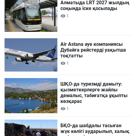
Алматыда LRT 2027 жылдың
соңында іске қосылады
1
Air Astana әуе компаниясы
Дубайға рейстерді уақытша
тоқтатты
1
ШҚО-да туризмді дамыту:
қызметкерлерге жайлы
демалыс, табиғатқа ұқыпты
көзқарас
1
БҚО-да шабдалы тасыған
жүк көлігі аударылып, халық