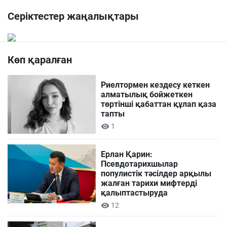
Серіктестер жаңалықтары
Көп қаралған
Риелтормен кездесу кеткен
алматылық бойжеткен
төртінші қабаттан құлап қаза
тапты
1
Ерлан Қарин:
Псевдотарихшылар
популистік тәсілдер арқылы
жалған тарихи мифтерді
қалыптастыруда
12