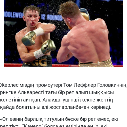
Жерлесіміздің промоутері Том Леффлер Головкиннің
рингке Альваресті тағы бір рет алып шыққысы
келетінін айтқан. Алайда, үшінші жекпе-жектің
қайда болатыны әлі жоспарланбаған көрінеді.
«Ол өзінің барлық титулын бәске бір рет емес, екі
рет тікті. “Канело” болса өз өмірінде ең ірі екі