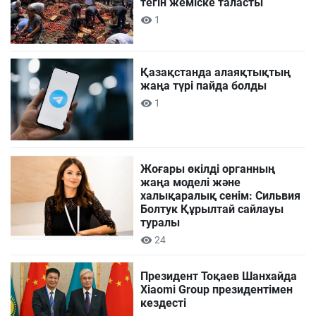
тегін жеміске таласты
1
Қазақстанда алаяқтықтың
жаңа түрі пайда болды
1
Жоғары өкілді органның
жаңа моделі және
халықаралық сенім: Сильвия
Болтук Құрылтай сайлауы
туралы
24
Президент Тоқаев Шанхайда
Xiaomi Group президентімен
кездесті