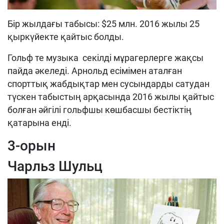
Бір жылдағы табысы: $25 млн. 2016 жылы 25
қыркүйекте қайтыс болды.
Гольф те музыка секілді мұрагерлерге жақсы
пайда әкеледі. Арнольд есімімен аталған
спорттық жабдықтар мен сусындарды сатудан
түскен табыстың арқасында 2016 жылы қайтыс
болған әйгілі гольфшы көшбасшы бестіктің
қатарына енді.
3-орын
Чарльз Шульц