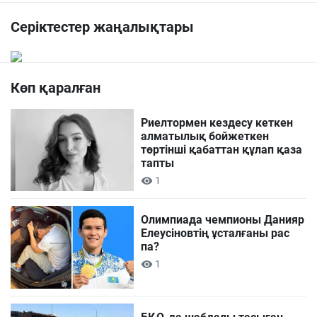
Серіктестер жаңалықтары
Көп қаралған
Риелтормен кездесу кеткен
алматылық бойжеткен
төртінші қабаттан құлап қаза
тапты
1
Олимпиада чемпионы Данияр
Елеусіновтің ұсталғаны рас
па?
1