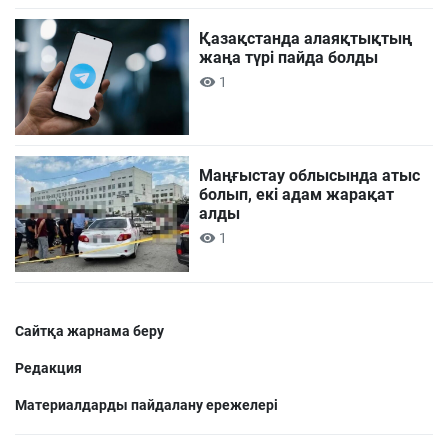
Қазақстанда алаяқтықтың
жаңа түрі пайда болды
1
Маңғыстау облысында атыс
болып, екі адам жарақат
алды
1
Сайтқа жарнама беру
Редакция
Материалдарды пайдалану ережелері