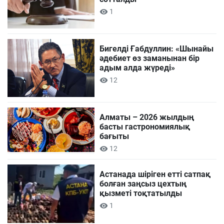
1
Бигелді Ғабдуллин: «Шынайы
әдебиет өз заманынан бір
адым алда жүреді»
12
Алматы – 2026 жылдың
басты гастрономиялық
бағыты
12
Астанада шіріген етті сатпақ
болған заңсыз цехтың
қызметі тоқтатылды
1