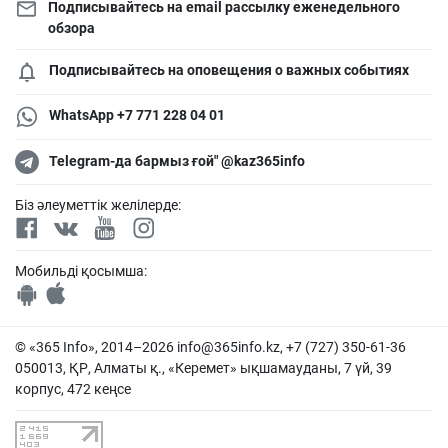
Подписывайтесь на email рассылку еженедельного
обзора
Подписывайтесь на оповещения о важных событиях
WhatsApp +7 771 228 04 01
Telegram-да бармыз ғой" @kaz365info
Біз әлеуметтік желілерде:
Мобильді қосымша:
© «365 Info», 2014–2026
info@365info.kz
, +7 (727) 350-61-36
050013, ҚР, Алматы қ., «Керемет» ықшамауданы, 7 үй, 39
корпус, 472 кеңсе