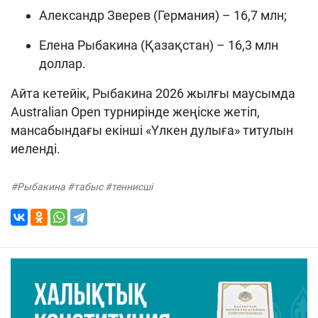
Александр Зверев (Германия) – 16,7 млн;
Елена Рыбакина (Қазақстан) – 16,3 млн
доллар.
Айта кетейік, Рыбакина 2026 жылғы маусымда
Australian Open турнирінде жеңіске жетіп,
мансабындағы екінші «Үлкен дулыға» титулын
иеленді.
#Рыбакина #табыс #теннисші