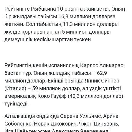
Рейтингте Рыбакина 10-орынға жайғасты. Оның
бір жылдағы табысы 16,3 миллион долларға
жеткен. Сол табыстың 11,3 миллион доллары
жүлде қорларынан, ал 5 миллион доллары
демеушілік келісімшарттан түскен.
Рейтингтің көшін испаниялық Карлос Алькарас
бастап тұр. Оның жылдық табысы – 62,9
миллион доллар. Екінші орында Янник Синнер
(Италия) – 59 миллион доллар, ал үздік үштікті
америкалық Коко Гауфф (40,3 миллион доллар)
түйіндеді.
Ал алғашқы ондыққа Серена Уильямс, Арина
Соболенко, Новак Джокович, Чжэн Циньвэнь,
Ига Швёнтек және Александр Зверев енді.