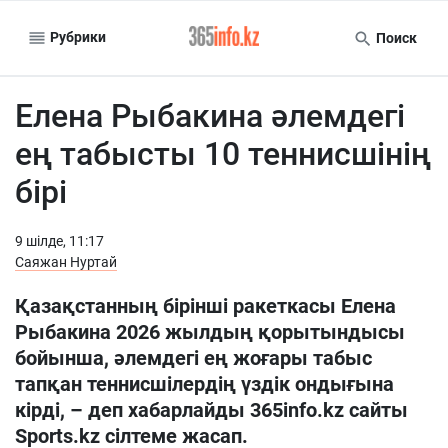
Рубрики
Поиск
Елена Рыбакина әлемдегі
ең табысты 10 теннисшінің
бірі
9 шiлде, 11:17
Саяжан Нуртай
Қазақстанның бірінші ракеткасы Елена
Рыбакина 2026 жылдың қорытындысы
бойынша, әлемдегі ең жоғары табыс
тапқан теннисшілердің үздік ондығына
кірді, – деп хабарлайды 365info.kz сайты
Sports.kz сілтеме жасап.