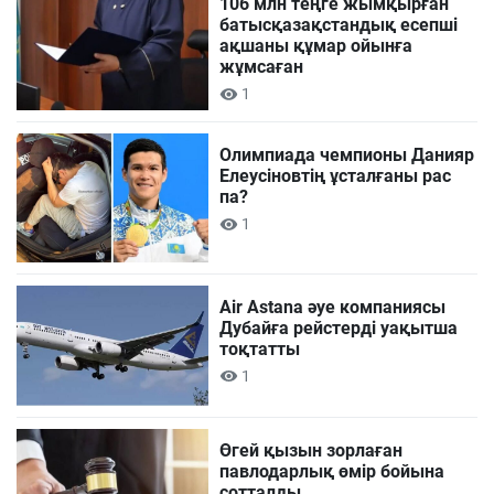
106 млн теңге жымқырған
батысқазақстандық есепші
ақшаны құмар ойынға
жұмсаған
1
Олимпиада чемпионы Данияр
Елеусіновтің ұсталғаны рас
па?
1
Air Astana әуе компаниясы
Дубайға рейстерді уақытша
тоқтатты
1
Өгей қызын зорлаған
павлодарлық өмір бойына
сотталды