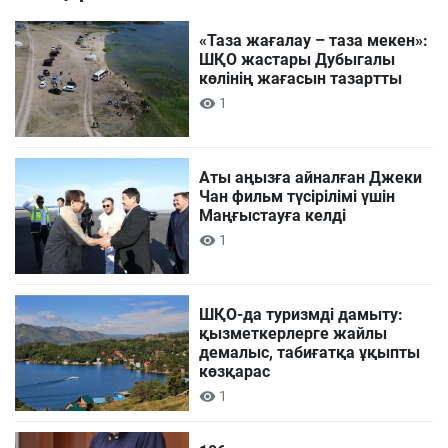
«Таза жағалау – таза мекен»:
ШҚО жастары Дубыгалы
көлінің жағасын тазартты
1
Аты аңызға айналған Джеки
Чан фильм түсірілімі үшін
Маңғыстауға келді
1
ШҚО-да туризмді дамыту:
қызметкерлерге жайлы
демалыс, табиғатқа ұқыпты
көзқарас
1