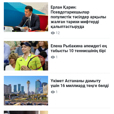
Ерлан Қарин:
Псевдотарихшылар
популистік тәсілдер арқылы
жалған тарихи мифтерді
қалыптастыруда
12
Елена Рыбакина әлемдегі ең
табысты 10 теннисшінің бірі
1
Үкімет Астананы дамыту
үшін 16 миллиард теңге бөлді
1