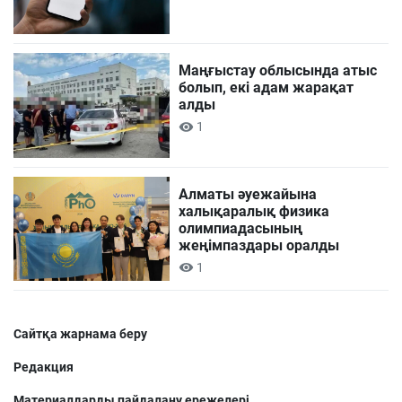
Маңғыстау облысында атыс
болып, екі адам жарақат
алды
1
Алматы әуежайына
халықаралық физика
олимпиадасының
жеңімпаздары оралды
1
Сайтқа жарнама беру
Редакция
Материалдарды пайдалану ережелері