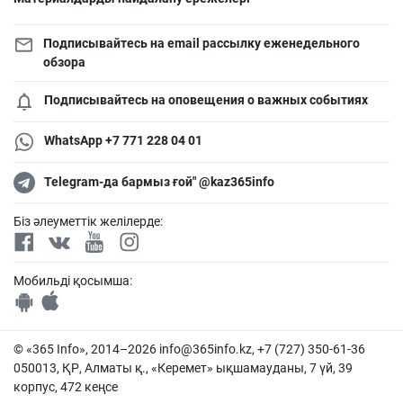
Подписывайтесь на email рассылку еженедельного
обзора
Подписывайтесь на оповещения о важных событиях
WhatsApp +7 771 228 04 01
Telegram-да бармыз ғой" @kaz365info
Біз әлеуметтік желілерде:
Мобильді қосымша:
© «365 Info», 2014–2026
info@365info.kz
, +7 (727) 350-61-36
050013, ҚР, Алматы қ., «Керемет» ықшамауданы, 7 үй, 39
корпус, 472 кеңсе