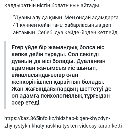
қалдыратын иістің болатынын айтады.
“Дуаны алу да қиын. Мен ондай адамдарға
41 күннен кейін тағы хабарласыңыз деп
айтамын. Себебі дуа кейде бірден кетпейді.
Егер үйде бір жамандық болса иіс
көпке дейін тұрады. Сол секілді
дуаның да иісі болады. Дуаланған
адамнан жағымсыз иіс шығып,
айналасындағылар оған
жеккөрінішпен қарайтын болады.
Жан-жағындағылардың шеттетуі де
ол адамға психологиялық тұрғыдан
әсер етеді.
https://kaz.365info.kz/hidzhap-kigen-khyzdyn-
zhynystykh-khatynaskha-tysken-videosy-tarap-ketti-