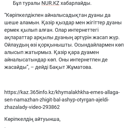
Бұл туралы
NUR.KZ
хабарлайды.
“Көріпкелдікпен айналысадықтан дуаны да
шеше аламын. Қазір қыздар мен жігіттер дуаны
ермек қылып алған. Олар интернеттегі
ақпараттар арқылы дуаның әртүрін жасап жүр.
Ойлаудың өзі қорқынышты. Осындайлармен көп
алысып жатырмыз. Қазір қара дуамен
айналысатындар көп. Оны интернетпен де
жасайды”, – дейді Бақыт Жұматова.
https://kaz.365info.kz/khymalakhkha-emes-allaga-
sen-namazhan-zhigit-bal-ashyp-otyrgan-ajeldi-
zhazalady-video-293862
Көріпкелдің айтуынша,