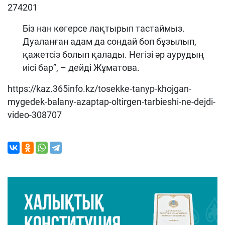
274201
Біз нан көгерсе лақтырып тастаймыз.
Дуаланған адам да сондай боп бұзылып,
қажетсіз болып қалады. Негізі әр аурудың
иісі бар”, – дейді Жұматова.
https://kaz.365info.kz/tosekke-tanyp-khojgan-
mygedek-balany-azaptap-oltirgen-tarbieshi-ne-dejdi-
video-308707