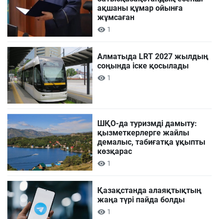
ақшаны құмар ойынға
жұмсаған
1
Алматыда LRT 2027 жылдың
соңында іске қосылады
1
ШҚО-да туризмді дамыту:
қызметкерлерге жайлы
демалыс, табиғатқа ұқыпты
көзқарас
1
Қазақстанда алаяқтықтың
жаңа түрі пайда болды
1