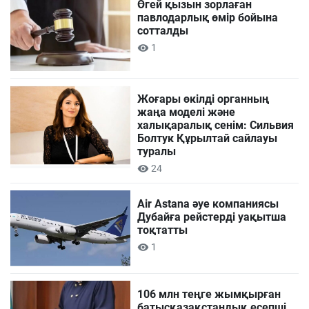
Өгей қызын зорлаған
павлодарлық өмір бойына
сотталды
1
Жоғары өкілді органның
жаңа моделі және
халықаралық сенім: Сильвия
Болтук Құрылтай сайлауы
туралы
24
Air Astana әуе компаниясы
Дубайға рейстерді уақытша
тоқтатты
1
106 млн теңге жымқырған
батысқазақстандық есепші