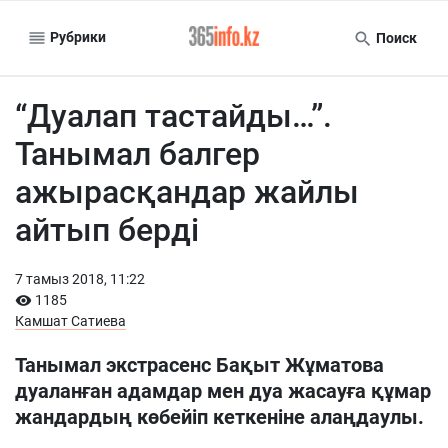
Рубрики
Поиск
“Дуалап тастайды…”.
Танымал балгер
ажырасқандар жайлы
айтып берді
7 тамыз 2018, 11:22
1185
Камшат Сатиева
Танымал экстрасенс Бақыт Жұматова
дуаланған адамдар мен дуа жасауға құмар
жандардың көбейіп кеткеніне алаңдаулы.