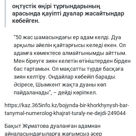
оңтүстік өңірі тұрғындарының
арасында қауіпті дуалар жасайтындар
көбейген.
“50 жас шамасындағы ер адам келді. Дуа
арқылы әйелін қайтарғысы келеді екен. Ол
адамға көмектесе алмайтынымды айттым.
Мен біреуге зиян келетін өтініштерден бірден
бас тартамын. Ол мақсатты түрде басқаға
зиян келтіру. Ондайлар көбейіп барады.
Әсіресе, Шымкент жақта дуаны көп
пайдаланады”, – дейді көріпкел.
https://kaz.365info.kz/bojynda-bir-khorkhynysh-bar-
tanymal-numerolog-khajrat-turaly-ne-dejdi-249044
Бақыт Жұматова дуаланған адамнан
айналасындағыларға жағымсыз әсер