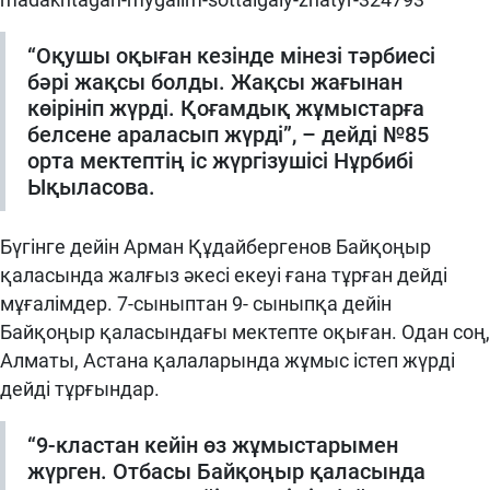
“Оқушы оқыған кезінде мінезі тәрбиесі
бәрі жақсы болды. Жақсы жағынан
көірініп жүрді. Қоғамдық жұмыстарға
белсене араласып жүрді”, – дейді №85
орта мектептің іс жүргізушісі Нұрбибі
Ықыласова.
Бүгінге дейін Арман Құдайбергенов Байқоңыр
қаласында жалғыз әкесі екеуі ғана тұрған дейді
мұғалімдер. 7-сыныптан 9- сыныпқа дейін
Байқоңыр қаласындағы мектепте оқыған. Одан соң,
Алматы, Астана қалаларында жұмыс істеп жүрді
дейді тұрғындар.
“9-кластан кейін өз жұмыстарымен
жүрген. Отбасы Байқоңыр қаласында