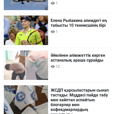
1
Елена Рыбакина әлемдегі ең
табысты 10 теннисшінің бірі
1
Әйелінен әлімжеттік көрген
астаналық араша сұрайды
12
ЖСДП қарсыластарын сынап
тастады: Мүддесі пайда табу
мен хайптан аспайтын
блогерлер мен
кофеқұмарлардың