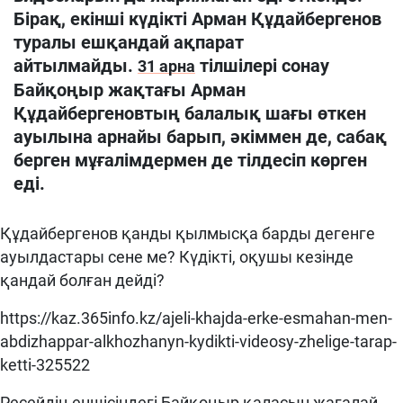
Бірақ, екінші күдікті Арман Құдайбергенов
туралы ешқандай ақпарат
айтылмайды.
тілшілері сонау
31 арна
Байқоңыр жақтағы Арман
Құдайбергеновтың балалық шағы өткен
ауылына арнайы барып, әкіммен де, сабақ
берген мұғалімдермен де тілдесіп көрген
еді.
Құдайбергенов қанды қылмысқа барды дегенге
ауылдастары сене ме? Күдікті, оқушы кезінде
қандай болған дейді?
https://kaz.365info.kz/ajeli-khajda-erke-esmahan-men-
abdizhappar-alkhozhanyn-kydikti-videosy-zhelige-tarap-
ketti-325522
Ресейдің еншісіндегі Байқоңыр қаласын жағалай