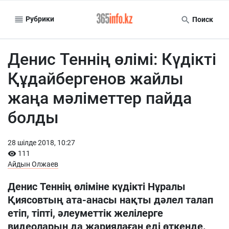
Рубрики
Поиск
Денис Теннің өлімі: Күдікті
Құдайбергенов жайлы
жаңа мәліметтер пайда
болды
28 шiлде 2018, 10:27
111
Айдын Олжаев
Денис Теннің өліміне күдікті Нұралы
Қиясовтың ата-анасы нақты дәлел талап
етіп, тіпті, әлеуметтік желілерге
видеоларын да жариялаған еді өткенде.