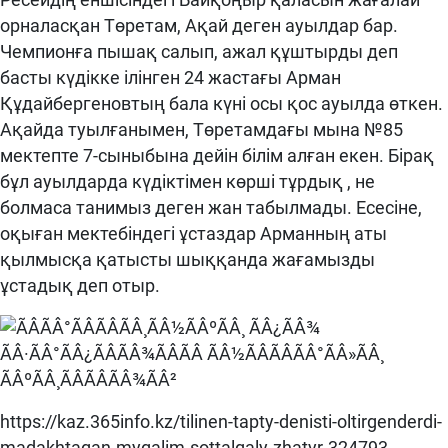
орналасқан Төретам, Ақай деген ауылдар бар.
Чемпионға пышақ салып, ажал құштырды деп
басты күдікке ілінген 24 жастағы Арман
Құдайбергеновтың бала күні осы қос ауылда өткен.
Ақайда туылғанымен, Төретамдағы мына №85
мектепте 7-сыныбына дейін білім алған екен. Бірақ
бұл ауылдарда күдіктімен көрші тұрдық , не
болмаса танимыз деген жан табылмады. Есесіне,
оқыған мектебіндегі ұстаздар Арманның аты
қылмысқа қатысты шыққанда жағамызды
ұстадық деп отыр.
https://kaz.365info.kz/tilinen-tapty-denisti-oltirgenderdi-
madakhtagan-mygalim-sottalgaly-zhatyr-324793