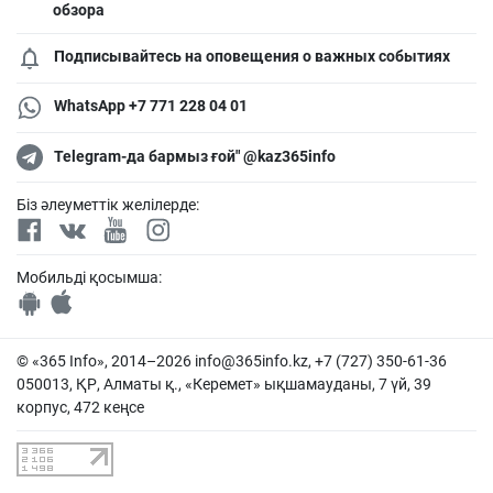
обзора
Подписывайтесь на оповещения о важных событиях
WhatsApp +7 771 228 04 01
Telegram-да бармыз ғой" @kaz365info
Біз әлеуметтік желілерде:
Мобильді қосымша:
© «365 Info», 2014–2026
info@365info.kz
, +7 (727) 350-61-36
050013, ҚР, Алматы қ., «Керемет» ықшамауданы, 7 үй, 39
корпус, 472 кеңсе