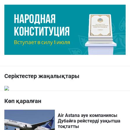
Серіктестер жаңалықтары
Көп қаралған
Air Astana әуе компаниясы
Дубайға рейстерді уақытша
тоқтатты