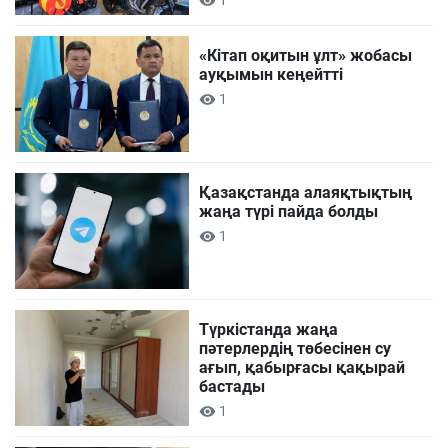
1
«Кітап оқитын ұлт» жобасы
ауқымын кеңейтті
1
Қазақстанда алаяқтықтың
жаңа түрі пайда болды
1
Түркістанда жаңа
пәтерлердің төбесінен су
ағып, қабырғасы қақырай
бастады
1