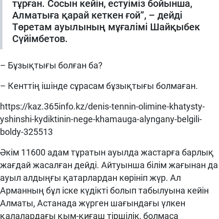
тұрған. Сосын кейін, естуіміз бойынша,
Алматыға қарай кеткен ғой”, – дейді
Төретам ауылының мұғалімі Шайқыбек
Сүйімбетов.
– Бұзықтығы болған ба?
– Кенттің ішінде сұрасам бұзықтығы болмаған.
https://kaz.365info.kz/denis-tennin-olimine-khatysty-
yshinshi-kydiktinin-nege-khamauga-alyngany-belgili-
boldy-325513
Әкім 11600 адам тұратын ауылда жастарға барлық
жағдай жасалған дейді. Айтуынша білім жағынан да
ауыл алдыңғы қатарлардан көрініп жүр. Ал
Арманның бұл іске күдікті болып табылуына кейін
Алматы, Астанада жүрген шағындағы үлкен
қалалардағы қым-қиғаш тіршілік, болмаса