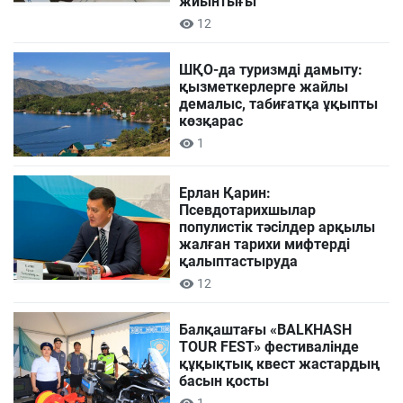
жиынтығы
12
ШҚО-да туризмді дамыту:
қызметкерлерге жайлы
демалыс, табиғатқа ұқыпты
көзқарас
1
Ерлан Қарин:
Псевдотарихшылар
популистік тәсілдер арқылы
жалған тарихи мифтерді
қалыптастыруда
12
Балқаштағы «BALKHASH
TOUR FEST» фестивалінде
құқықтық квест жастардың
басын қосты