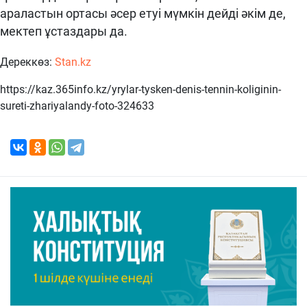
араластын ортасы әсер етуі мүмкін дейді әкім де,
мектеп ұстаздары да.
Дереккөз:
Stan.kz
https://kaz.365info.kz/yrylar-tysken-denis-tennin-koliginin-
sureti-zhariyalandy-foto-324633