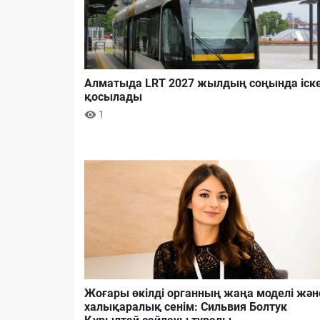
Алматыда LRT 2027 жылдың соңында іск
қосылады
1
Жоғары өкілді органның жаңа моделі жән
халықаралық сенім: Сильвия Болтук