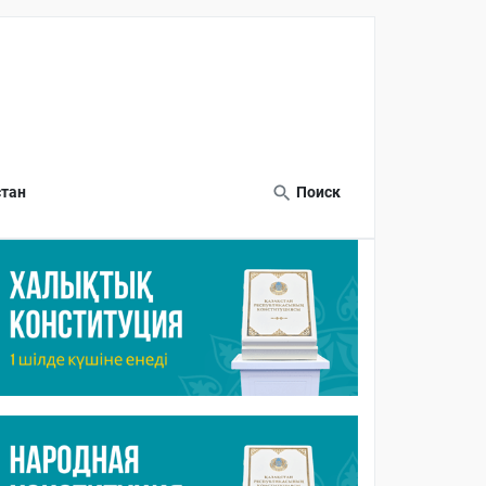
тан
Поиск