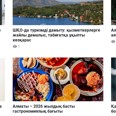
е
ШҚО-да туризмді дамыту: қызметкерлерге
Ал
жайлы демалыс, табиғатқа ұқыпты
ая
көзқарас
1
е
Алматы – 2026 жылдың басты
Қа
гастрономиялық бағыты
б