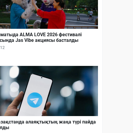
матыда ALMA LOVE 2026 фестивалі
сында Jas Vibe акциясы басталды
12
зақстанда алаяқтықтың жаңа түрі пайда
олды