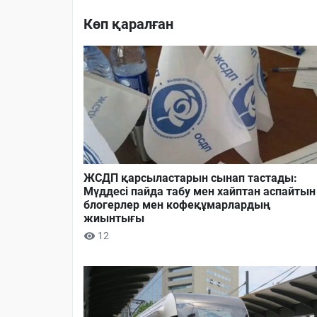
Көп қаралған
ЖСДП қарсыластарын сынап тастады:
Мүддесі пайда табу мен хайптан аспайтын
блогерлер мен кофеқұмарлардың
жиынтығы
12