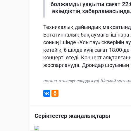
болжамды уақыты сағат 22:00
әкімдіктің хабарламасында
Техникалық дайындық мақсатында 
Ботатинкалық бақ аумағы ішінара
соның ішінде «Ұлытау» скверінің а
кетейік, 6 шілде күні сағат 18:00-
концерті өтеді. Концерт аяқталға
жоспарлануда. Дрондар шоуының ша
астана
,
отшашуғ елорда күні
,
Шанхай ынтым
Серіктестер жаңалықтары