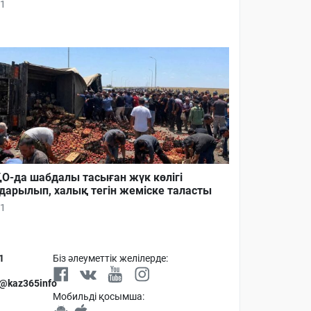
1
О-да шабдалы тасыған жүк көлігі
дарылып, халық тегін жеміске таласты
1
1
Біз әлеуметтік желілерде:
 @kaz365info
Мобильді қосымша: