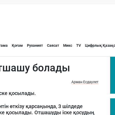
тама
Қоғам
Руханият
Саясат
Микс
TV
Цифрлық Қазақс
отшашу болады
Арман Есдаулет
іске қосылады.
тін өткізу қарсаңында, 3 шілдеде
ске қосылады. Отшашуды іске қосудың