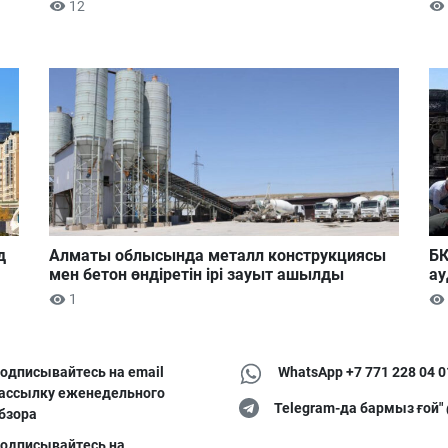
12
д
Алматы облысында металл конструкциясы
БҚ
мен бетон өндіретін ірі зауыт ашылды
ау
1
одписывайтесь на email
WhatsApp +7 771 228 04 0
ассылку еженедельного
Telegram-да бармыз ғой"
бзора
одписывайтесь на