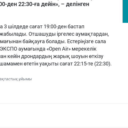
-ден 22:30-ға дейін», – делінген
.
3 шілдеде сағат 19:00-ден бастап
 жабылады. Отшашуды іргелес аумақтардан,
умағынан байқауға болады. Естеріңізге сала
де ЭКСПО аумағында «Open Air» мерекелік
ннан кейін дрондардың жарық шоуын өткізу
мамен өтетін уақыты сағат 22:15-те (22:30).
ақтастық ұйымы