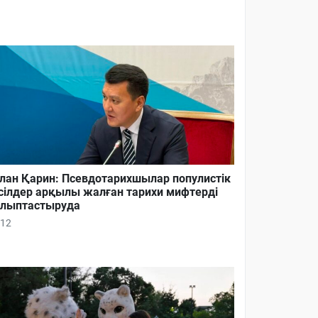
лан Қарин: Псевдотарихшылар популистік
сілдер арқылы жалған тарихи мифтерді
лыптастыруда
12