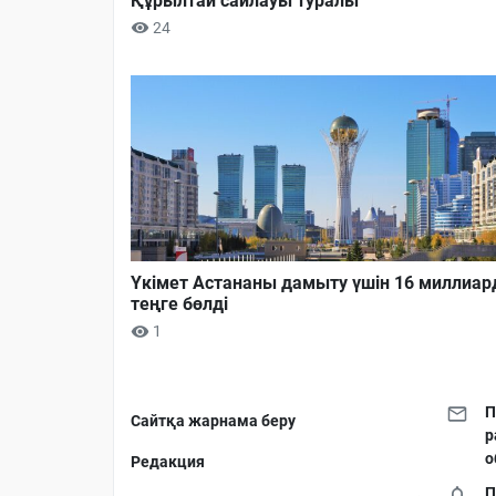
Құрылтай сайлауы туралы
24
Үкімет Астананы дамыту үшін 16 миллиар
теңге бөлді
1
П
Сайтқа жарнама беру
р
о
Редакция
П