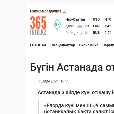
Русская редакция
Нұр-Сұлтан
USD
470
EUR
542
Қазір
20
RUB
5.71
Ертең
21
ГЛАВНАЯ
Жаңалықтар
Экономика
Сарап
Бүгін Астанада 
3 шiлде 2024, 10:55
Астанада 3 шілде күні отшашу 
«Елорда күні мен ШЫҰ самми
ботаникалық бақта салют і