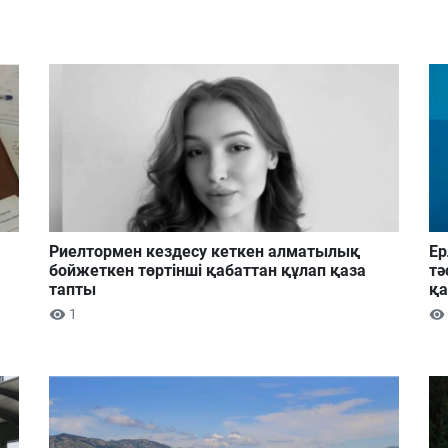
Риелтормен кездесу кеткен алматылық
Ер
бойжеткен төртінші қабаттан құлап қаза
тә
тапты
қа
1