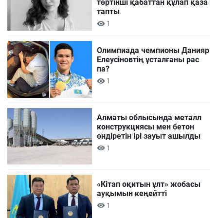
төртінші қабаттан құлап қаза
тапты
1
Олимпиада чемпионы Данияр
Елеусіновтің ұсталғаны рас
па?
1
Алматы облысында металл
конструкциясы мен бетон
өндіретін ірі зауыт ашылды
1
«Кітап оқитын ұлт» жобасы
ауқымын кеңейтті
1