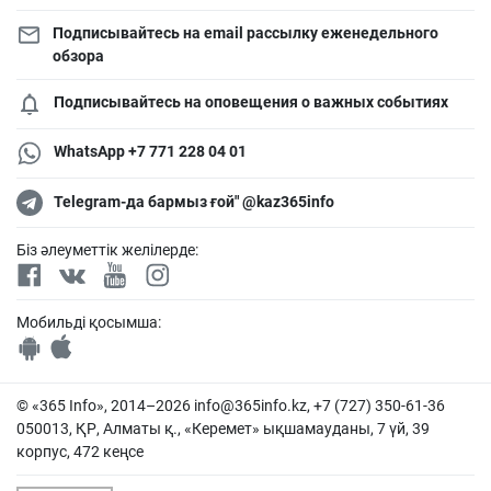
Подписывайтесь на email рассылку еженедельного
обзора
Подписывайтесь на оповещения о важных событиях
WhatsApp +7 771 228 04 01
Telegram-да бармыз ғой" @kaz365info
Біз әлеуметтік желілерде:
Мобильді қосымша:
© «365 Info», 2014–2026
info@365info.kz
, +7 (727) 350-61-36
050013, ҚР, Алматы қ., «Керемет» ықшамауданы, 7 үй, 39
корпус, 472 кеңсе