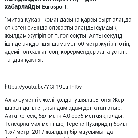
хабарлайды
.
Eurosport
“Митра Кукар” командасына қарсы сырт алаңда
өткізген ойында ол жарты алаңды сұмдық
жылдам жүгіріп өтіп, гол соқты. Алты секунд
ішінде аяқдопшы шамамен 60 метр жүгіріп өтіп,
әдемі гол салған соң, көрермендер жаға ұстап,
таңдай қақты.
https://youtu.be/YGF19EaTnKw
Ал әлеуметтік желі қолданушылары оны Жер
шарындағы ең жылдам адам деп атап отыр.
Айта кетсек, бұл матч 4:0 есебімен аяқталды.
Телеарна мәліметінше, Теренс Пухиридің бойы
1,57 метр. 2017 жылдың бір маусымында