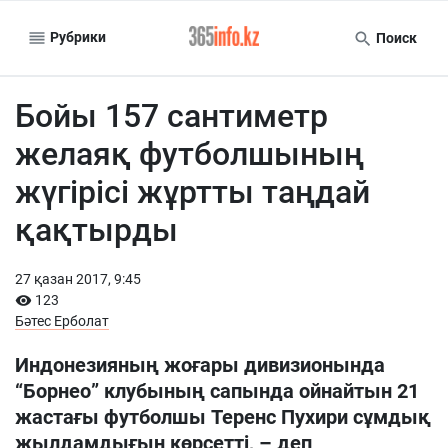
Рубрики
Поиск
Бойы 157 сантиметр
желаяқ футболшының
жүгірісі жұртты таңдай
қақтырды
27 қазан 2017, 9:45
123
Бәтес Ерболат
Индонезияның жоғары дивизионында
“Борнео” клубының сапында ойнайтын 21
жастағы футболшы Теренс Пухири сұмдық
жылдамдығын көрсетті, – деп