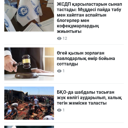
ЖСДП қарсыластарын сынап
тастады: Мүддесі пайда табу
мен хайптан аспайтын
блогерлер мен
кофеқұмарлардың
жиынтығы
12
Өгей қызын зорлаған
павлодарлық өмір бойына
сотталды
1
БҚО-да шабдалы тасыған
жүк көлігі аударылып, халық
тегін жеміске таласты
1