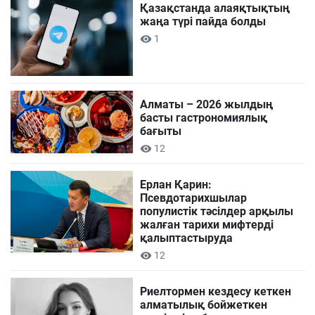
Қазақстанда алаяқтықтың
жаңа түрі пайда болды
1
Алматы – 2026 жылдың
басты гастрономиялық
бағыты
12
Ерлан Қарин:
Псевдотарихшылар
популистік тәсілдер арқылы
жалған тарихи мифтерді
қалыптастыруда
12
Риелтормен кездесу кеткен
алматылық бойжеткен