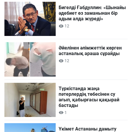
Бигелді Ғабдуллин: «Шынайы
әдебиет өз заманынан бір
адым алда жүреді»
12
Әйелінен әлімжеттік көрген
астаналық араша сұрайды
12
Түркістанда жаңа
пәтерлердің төбесінен су
ағып, қабырғасы қақырай
бастады
1
Үкімет Астананы дамыту