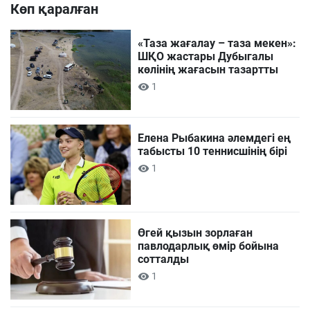
Көп қаралған
«Таза жағалау – таза мекен»:
ШҚО жастары Дубыгалы
көлінің жағасын тазартты
1
Елена Рыбакина әлемдегі ең
табысты 10 теннисшінің бірі
1
Өгей қызын зорлаған
павлодарлық өмір бойына
сотталды
1