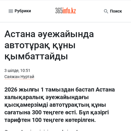
Рубрики
Поиск
Астана әуежайында
автотұрақ құны
қымбаттайды
3 шiлде, 10:51
Саяжан Нуртай
2026 жылғы 1 тамыздан бастап Астана
халықаралық әуежайындағы
қысқамерзімді автотұрақтың құны
сағатына 300 теңгеге өсті. Бұл қазіргі
тарифтен 100 теңгеге көтерілген.