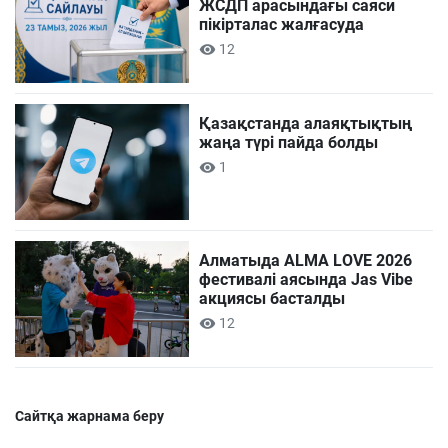
ЖСДП арасындағы саяси
пікірталас жалғасуда
12
Қазақстанда алаяқтықтың
жаңа түрі пайда болды
1
Алматыда ALMA LOVE 2026
фестивалі аясында Jas Vibe
акциясы басталды
12
Сайтқа жарнама беру