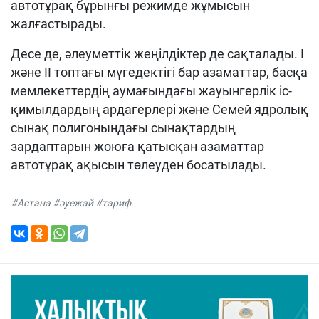
автотұрақ бұрынғы режимде жұмысын
жалғастырады.
Десе де, әлеуметтік жеңілдіктер де сақталады. I
және II топтағы мүгедектігі бар азаматтар, басқа
мемлекеттердің аумағындағы жауынгерлік іс-
қимылдардың ардагерлері және Семей ядролық
сынақ полигонындағы сынақтардың
зардаптарын жоюға қатысқан азаматтар
автотұрақ ақысын төлеуден босатылады.
#Астана #әуежай #тариф