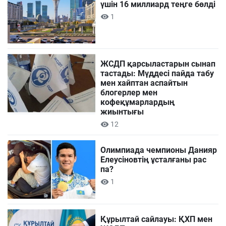
үшін 16 миллиард теңге бөлді
1
ЖСДП қарсыластарын сынап
тастады: Мүддесі пайда табу
мен хайптан аспайтын
блогерлер мен
кофеқұмарлардың
жиынтығы
12
Олимпиада чемпионы Данияр
Елеусіновтің ұсталғаны рас
па?
1
Құрылтай сайлауы: ҚХП мен