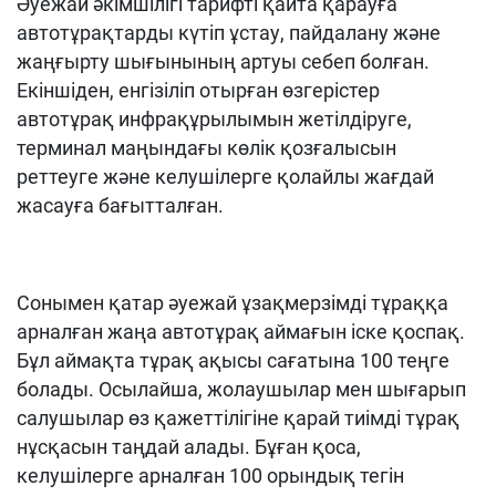
Әуежай әкімшілігі тарифті қайта қарауға
автотұрақтарды күтіп ұстау, пайдалану және
жаңғырту шығынының артуы себеп болған.
Екіншіден, енгізіліп отырған өзгерістер
автотұрақ инфрақұрылымын жетілдіруге,
терминал маңындағы көлік қозғалысын
реттеуге және келушілерге қолайлы жағдай
жасауға бағытталған.
Сонымен қатар әуежай ұзақмерзімді тұраққа
арналған жаңа автотұрақ аймағын іске қоспақ.
Бұл аймақта тұрақ ақысы сағатына 100 теңге
болады. Осылайша, жолаушылар мен шығарып
салушылар өз қажеттілігіне қарай тиімді тұрақ
нұсқасын таңдай алады. Бұған қоса,
келушілерге арналған 100 орындық тегін