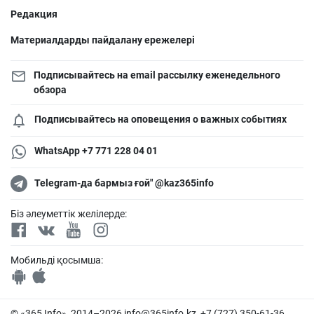
Редакция
Материалдарды пайдалану ережелері
Подписывайтесь на email рассылку еженедельного
обзора
Подписывайтесь на оповещения о важных событиях
WhatsApp +7 771 228 04 01
Telegram-да бармыз ғой" @kaz365info
Біз әлеуметтік желілерде:
Мобильді қосымша:
© «365 Info», 2014–2026
info@365info.kz
, +7 (727) 350-61-36