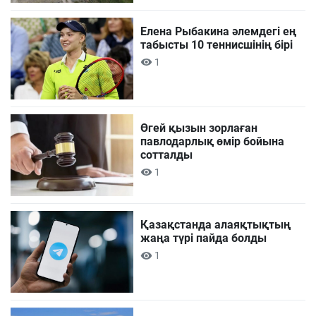
Елена Рыбакина әлемдегі ең
табысты 10 теннисшінің бірі
1
Өгей қызын зорлаған
павлодарлық өмір бойына
сотталды
1
Қазақстанда алаяқтықтың
жаңа түрі пайда болды
1