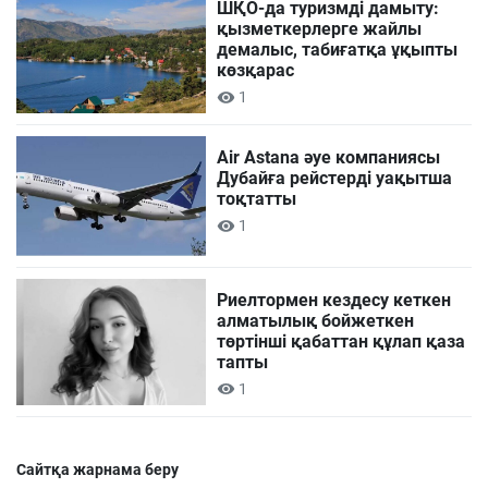
ШҚО-да туризмді дамыту:
қызметкерлерге жайлы
демалыс, табиғатқа ұқыпты
көзқарас
1
Air Astana әуе компаниясы
Дубайға рейстерді уақытша
тоқтатты
1
Риелтормен кездесу кеткен
алматылық бойжеткен
төртінші қабаттан құлап қаза
тапты
1
Сайтқа жарнама беру