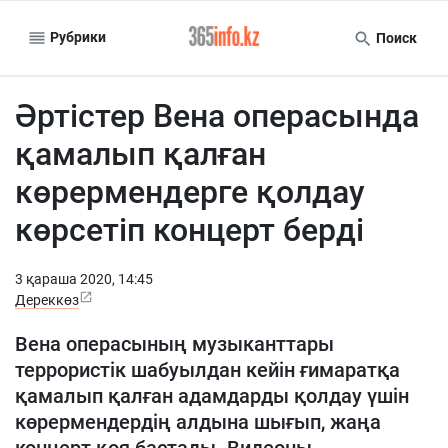
Рубрики
Поиск
Әртістер Вена операсында
қамалып қалған
көрермендерге қолдау
көрсетіп концерт берді
3 қараша 2020, 14:45
Дереккөз
Вена операсының музыканттары
террористік шабуылдан кейін ғимаратқа
қамалып қалған адамдарды қолдау үшін
көрермендердің алдына шығып, жаңа