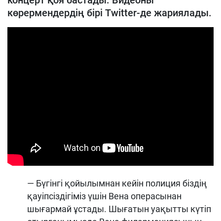
концерт қоя бастады. Видеоны
көрермендердің бірі Twitter-де жариялады.
— Бүгінгі қойылымнан кейін полиция біздің
қауіпсіздігіміз үшін Вена операсынан
шығармай ұстады. Шығатын уақытты күтіп