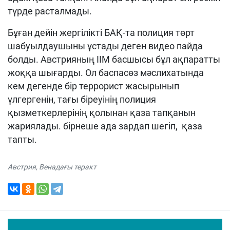
түрде расталмады.
Бұған дейін жергілікті БАҚ-та полиция төрт
шабуылдаушыны ұстады деген видео пайда
болды. Австрияның ІІМ басшысы бұл ақпаратты
жоққа шығарды. Ол баспасөз мәслихатында
кем дегенде бір террорист жасырынып
үлгергенін, тағы біреуінің полиция
қызметкерлерінің қолынан қаза тапқанын
жариялады. бірнеше ада зардап шегіп, қаза
тапты.
Австрия
,
Венадағы теракт