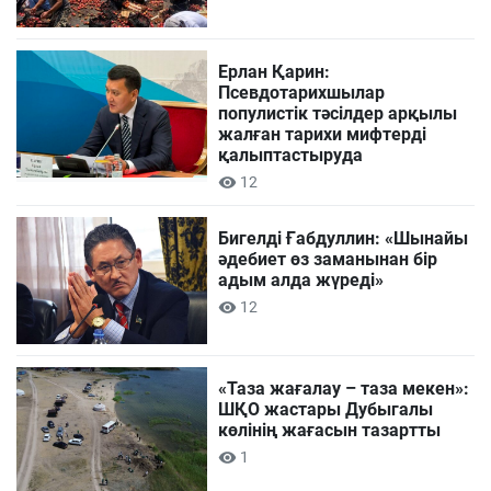
Ерлан Қарин:
Псевдотарихшылар
популистік тәсілдер арқылы
жалған тарихи мифтерді
қалыптастыруда
12
Бигелді Ғабдуллин: «Шынайы
әдебиет өз заманынан бір
адым алда жүреді»
12
«Таза жағалау – таза мекен»:
ШҚО жастары Дубыгалы
көлінің жағасын тазартты
1