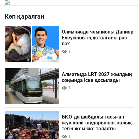
Көп қаралған
Олимпиада чемпионы Данияр
Елеусіновтің ұсталғаны рас
па?
1
Алматыда LRT 2027 жылдың
соңында іске қосылады
1
БҚО-да шабдалы тасыған
жүк көлігі аударылып, халық
тегін жеміске таласты
1