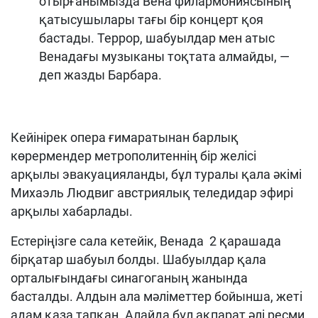
отырғанымызда Вена филармониясының
қатысушылары тағы бір концерт қоя
бастады. Террор, шабуылдар мен атыс
Венадағы музыканы тоқтата алмайды, —
деп жазды Барбара.
Кейінірек опера ғимаратынан барлық
көрермендер метрополитеннің бір желісі
арқылы эвакуацияланды, бұл туралы қала әкімі
Михаэль Людвиг австриялық теледидар эфирі
арқылы хабарлады.
Естеріңізге сала кетейік, Венада 2 қарашада
бірқатар шабуыл болды. Шабуылдар қала
орталығындағы синагоганың жанында
басталды. Алдын ала мәліметтер бойынша, жеті
адам қаза тапқан. Алайда бұл ақпарат әлі ресми