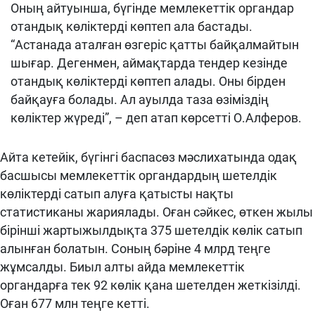
Оның айтуынша, бүгінде мемлекеттік органдар
отандық көліктерді көптеп ала бастады.
“Астанада аталған өзгеріс қатты байқалмайтын
шығар. Дегенмен, аймақтарда тендер кезінде
отандық көліктерді көптеп алады. Оны бірден
байқауға болады. Ал ауылда таза өзіміздің
көліктер жүреді”, – деп атап көрсетті О.Алферов.
Айта кетейік, бүгінгі баспасөз мәслиxатында одақ
басшысы мемлекеттік органдардың шетелдік
көліктерді сатып алуға қатысты нақты
статистиканы жариялады. Оған сәйкес, өткен жылы
бірінші жартыжылдықта 375 шетелдік көлік сатып
алынған болатын. Соның бәріне 4 млрд теңге
жұмсалды. Биыл алты айда мемлекеттік
органдарға тек 92 көлік қана шетелден жеткізілді.
Оған 677 млн теңге кетті.