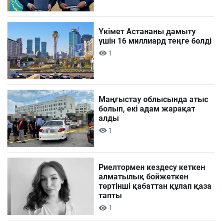
Үкімет Астананы дамыту
үшін 16 миллиард теңге бөлді
1
Маңғыстау облысында атыс
болып, екі адам жарақат
алды
1
Риелтормен кездесу кеткен
алматылық бойжеткен
төртінші қабаттан құлап қаза
тапты
1