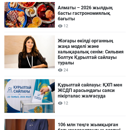
Алматы – 2026 жылдың
басты гастрономиялық
бағыты
12
Жоғары өкілді органның
жаңа моделі және
халықаралық сенім: Сильвия
Болтук Құрылтай сайлауы
туралы
24
Құрылтай сайлауы: ҚХП мен
ЖСДП арасындағы саяси
пікірталас жалғасуда
12
106 млн теңге жымқырған