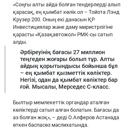
«Соңғы алты айда болған тендерлерді алып
қарасақ, ең қымбат көлік ол – Тойота Лэнд
Крузер 200. Оның екі данасын ҚР
Инвестициялар және даму миристрлігіне
қарасты «Қазақавтожол» РМК-сы сатып
алды.
Әрбіреуінің бағасы 27 миллион
теңгеден жоғары болып тұр. Алты
айдың қорытындысы бойынша бұл
– ең қымбат қызметтік көліктер.
Негізі, одан да қымбат көліктер бар
ғой. Мысалы, Мерседес С-класс.
Былтыр мемлекеттік органдар аталған
көліктерді сатып алған болатын. Бағасы да
аз болған жоқ», – деді О.Алферов Астанада
өткен баспасөз мәслиxатында.