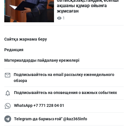
батысқазақстандық есепші
ақшаны құмар ойынға
жұмсаған
1
Сайтқа жарнама беру
Редакция
Материалдарды пайдалану ережелері
Подписывайтесь на email рассылку еженедельного
обзора
Подписывайтесь на оповещения о важных событиях
WhatsApp +7 771 228 04 01
Telegram-да бармыз ғой" @kaz365info