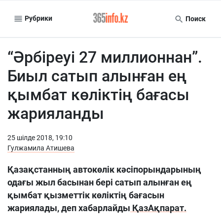
Рубрики
Поиск
“Әрбіреуі 27 миллионнан”.
Биыл сатып алынған ең
қымбат көліктің бағасы
жарияланды
25 шiлде 2018, 19:10
Гулжамила Атишева
Қазақстанның автокөлік кәсіпорындарының
одағы жыл басынан бері сатып алынған ең
қымбат қызметтік көліктің бағасын
жариялады, деп xабарлайды
ҚазАқпарат.