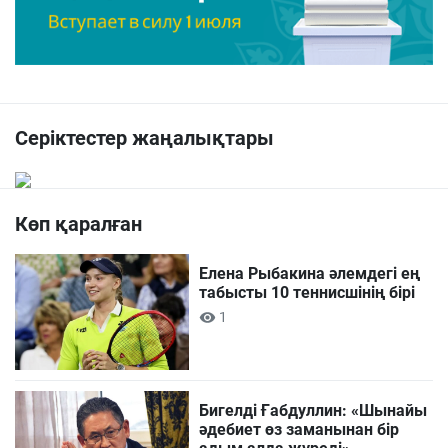
Серіктестер жаңалықтары
Көп қаралған
Елена Рыбакина әлемдегі ең
табысты 10 теннисшінің бірі
1
Бигелді Ғабдуллин: «Шынайы
әдебиет өз заманынан бір