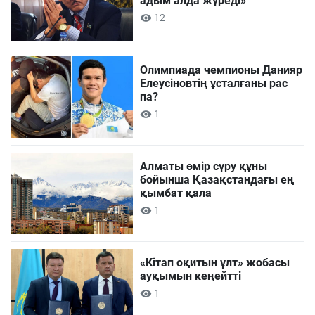
адым алда жүреді»
12
Олимпиада чемпионы Данияр
Елеусіновтің ұсталғаны рас
па?
1
Алматы өмір сүру құны
бойынша Қазақстандағы ең
қымбат қала
1
«Кітап оқитын ұлт» жобасы
ауқымын кеңейтті
1