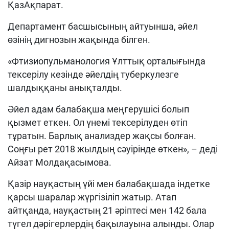
ҚазАқпарат.
Департамент басшысының айтуынша, әйел
өзінің дигнозын жақында білген.
«Фтизиопульманология Ұлттық орталығында
тексерілу кезінде әйелдің туберкулезге
шалдыққаны анықталды.
Әйел адам балабақша меңгерушісі болып
қызмет еткен. Ол үнемі тексерілуден өтіп
тұратын. Барлық анализдер жақсы болған.
Соңғы рет 2018 жылдың сәуірінде өткен», – деді
Айзат Молдақасымова.
Қазір науқастың үйі мен балабақшада індетке
қарсы шаралар жүргізіліп жатыр. Атап
айтқанда, науқастың 21 әріптесі мен 142 бала
түгел дәрігерлердің бақылауына алынды. Олар