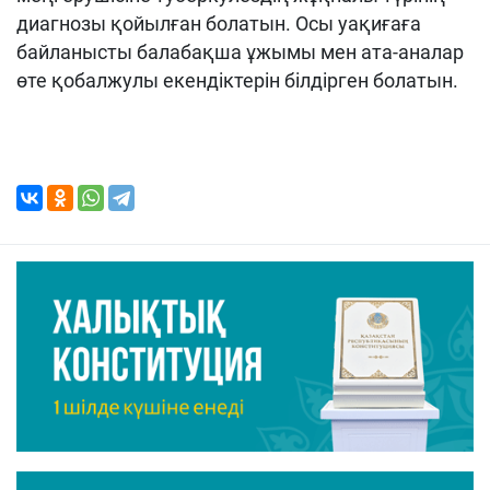
диагнозы қойылған болатын. Осы уақиғаға
байланысты балабақша ұжымы мен ата-аналар
өте қобалжулы екендіктерін білдірген болатын.