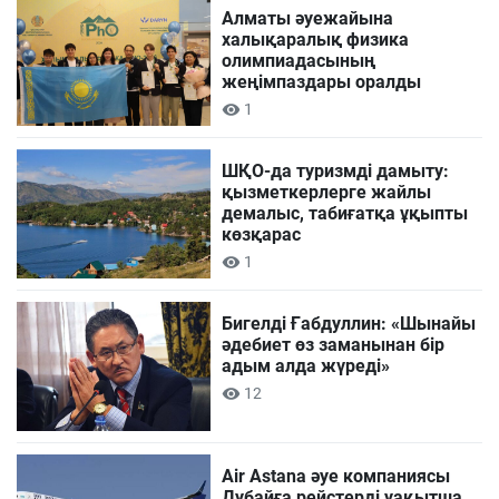
Алматы әуежайына
халықаралық физика
олимпиадасының
жеңімпаздары оралды
1
ШҚО-да туризмді дамыту:
қызметкерлерге жайлы
демалыс, табиғатқа ұқыпты
көзқарас
1
Бигелді Ғабдуллин: «Шынайы
әдебиет өз заманынан бір
адым алда жүреді»
12
Air Astana әуе компаниясы
Дубайға рейстерді уақытша