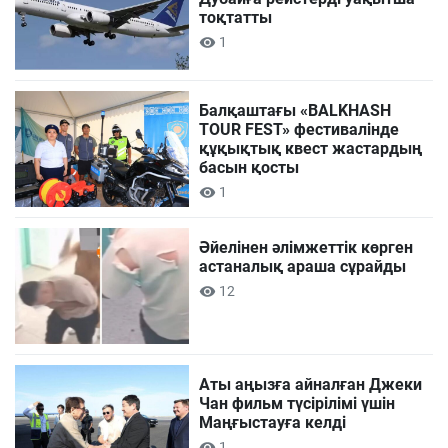
тоқтатты
1
Балқаштағы «BALKHASH
TOUR FEST» фестивалінде
құқықтық квест жастардың
басын қосты
1
Әйелінен әлімжеттік көрген
астаналық араша сұрайды
12
Аты аңызға айналған Джеки
Чан фильм түсірілімі үшін
Маңғыстауға келді
1