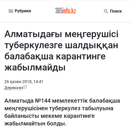
Рубрики
Поиск
Алматыдағы меңгерушісі
туберкулезге шалдыққан
балабақша карантинге
жабылмайды
26 қазан 2018, 14:41
Дереккөз
Алматыда №144 мемлекеттік балабақша
меңгерушісінен туберкулез табылуына
байланысты мекеме карантинге
жабылмайтын болды.