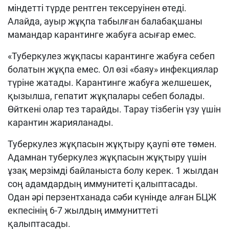
міндетті түрде рентген тексеруінен өтеді.
Алайда, ауыр жұқпа табылған балабақшаны
мамандар карантинге жабуға асығар емес.
«Туберкулез жұқпасы карантинге жабуға себеп
болатын жұқпа емес. Ол өзі «баяу» инфекциялар
түріне жатады. Карантинге жабуға желшешек,
қызылша, гепатит жұқпалары себеп болады.
Өйткені олар тез тарайды. Тарау тізбегін үзу үшін
карантин жарияланады.
Туберкулез жұқпасын жұқтыру қаупі өте төмен.
Адамнан туберкулез жұқпасын жұқтыру үшін
ұзақ мерзімді байланыста болу керек. 1 жылдан
соң адамдардың иммунитеті қалыптасады.
Одан әрі перзентханада сәби күнінде алған БЦЖ
екпесінің 6-7 жылдың иммуниттеті
қалыптасады.