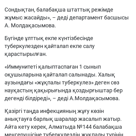
Сондықтан, балабақша штаттық режімде
жұмыс жасайды», – деді департамент басшысы
А. Молдақасымова.
Бүгінде ұлттық екпе күнтізбесінде
туберкулезден қайталап екпе салу
қарастырылған.
«Иммунитеті қалыптаспаған 1 сынып
оқушыларына қайталап салынады. Халық
аузындағы «жұқпалы туберкулез» деген сөз
науқастың қақырығында қоздырғыштар бер
дегенді білдіреді», – деді А.Молдақасымова.
Қазіргі таңда инфекцияның жұғу көзін
анықтауға барлық шаралар жасалып жатыр.
Айта кету керек, Алматыда №144 балабақша
меңгерушісіне туберкулездің жұқпалы түрінің