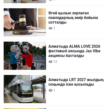
Өгей қызын зорлаған
павлодарлық өмір бойына
сотталды
1
Алматыда ALMA LOVE 2026
фестивалі аясында Jas Vibe
акциясы басталды
12
Алматыда LRT 2027 жылдың
соңында іске қосылады
1