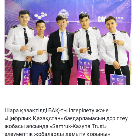
Шара қазақтілді БАҚ-ты ілгерілету және
«Цифрлық Қазақстан» бағдарламасын дәріптеу
жобасы аясында «Samruk-Kazyna Trust»
әлеуметтік жобаларды дамыту қорының