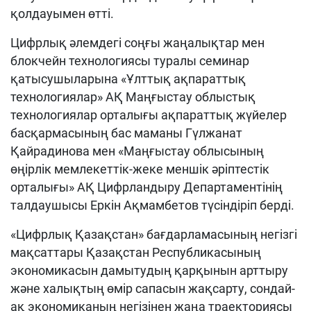
қолдауымен өтті.
Цифрлық әлемдегі соңғы жаңалықтар мен
блокчейн технологиясы туралы семинар
қатысушыларына «Ұлттық ақпараттық
технологиялар» АҚ Маңғыстау облыстық
технологиялар орталығы ақпараттық жүйелер
басқармасының бас маманы Гүлжанат
Қайрадинова мен «Маңғыстау облысының
өңірлік мемлекеттік-жеке меншік әріптестік
орталығы» АҚ Цифрландыру Департаментінің
талдаушысы Еркін Ақмамбетов түсіндіріп берді.
«Цифрлық Қазақстан» бағдарламасының негізгі
мақсаттары Қазақстан Республикасының
экономикасын дамытудың қарқынын арттыру
және халықтың өмір сапасын жақсарту, сондай-
ақ экономиканың негізінен жаңа траекториясы