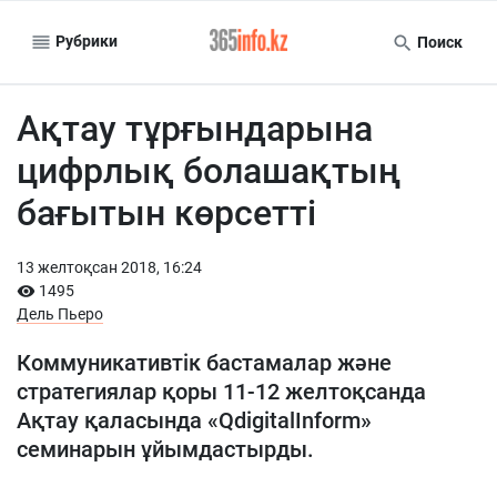
Рубрики
Поиск
Ақтау тұрғындарына
цифрлық болашақтың
бағытын көрсетті
13 желтоқсан 2018, 16:24
1495
Дель Пьеро
Коммуникативтік бастамалар және
стратегиялар қоры 11-12 желтоқсанда
Ақтау қаласында «QdigitalInform»
семинарын ұйымдастырды.