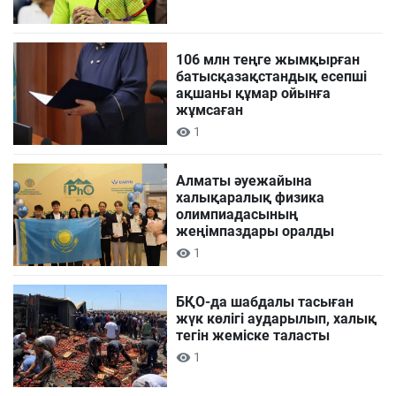
106 млн теңге жымқырған
батысқазақстандық есепші
ақшаны құмар ойынға
жұмсаған
1
Алматы әуежайына
халықаралық физика
олимпиадасының
жеңімпаздары оралды
1
БҚО-да шабдалы тасыған
жүк көлігі аударылып, халық
тегін жеміске таласты
1