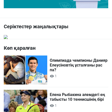
Серіктестер жаңалықтары
Көп қаралған
Олимпиада чемпионы Данияр
Елеусіновтің ұсталғаны рас
па?
1
Елена Рыбакина әлемдегі ең
табысты 10 теннисшінің бірі
1