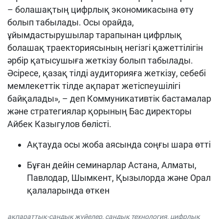
– болашақтың цифрлық экономикасына өту
болып табылады. Осы орайда,
ұйымдастырушылар тарапынан цифрлық
болашақ траекториясының негізгі қажеттілігін
әрбір қатысушыға жеткізу болып табылады.
Әсіресе, қазақ тілді аудиторияға жеткізу, себебі
мемлекеттік тілде ақпарат жетіспеушілігі
байқалады»,
– деп
Коммуникативтік бастамалар
және стратегиялар қорының Бас директоры
Айбек Казыгулов бөлісті.
Ақтауда осы жоба аясында соңғы шара өтті
Бұған дейін семинарлар Астана, Алматы,
Павлодар, Шымкент, Қызылорда және Орал
қалаларында өткен
ақпараттық-сандық жүйелер
,
сандық технология
,
цифрлық