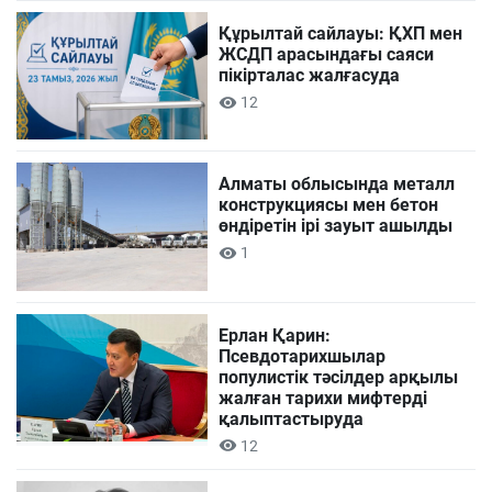
Құрылтай сайлауы: ҚХП мен
ЖСДП арасындағы саяси
пікірталас жалғасуда
12
Алматы облысында металл
конструкциясы мен бетон
өндіретін ірі зауыт ашылды
1
Ерлан Қарин:
Псевдотарихшылар
популистік тәсілдер арқылы
жалған тарихи мифтерді
қалыптастыруда
12