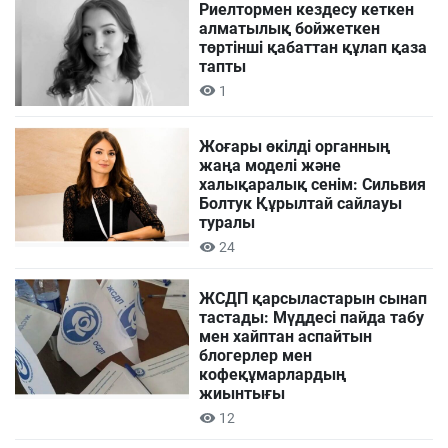
Риелтормен кездесу кеткен
алматылық бойжеткен
төртінші қабаттан құлап қаза
тапты
1
Жоғары өкілді органның
жаңа моделі және
халықаралық сенім: Сильвия
Болтук Құрылтай сайлауы
туралы
24
ЖСДП қарсыластарын сынап
тастады: Мүддесі пайда табу
мен хайптан аспайтын
блогерлер мен
кофеқұмарлардың
жиынтығы
12