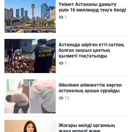
Үкімет Астананы дамыту
үшін 16 миллиард теңге бөлді
1
Астанада шіріген етті сатпақ
болған заңсыз цехтың
қызметі тоқтатылды
1
Әйелінен әлімжеттік көрген
астаналық араша сұрайды
12
Жоғары өкілді органның
жаңа моделі және