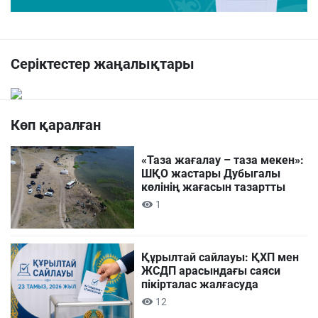
Серіктестер жаңалықтары
Көп қаралған
«Таза жағалау – таза мекен»:
ШҚО жастары Дубыгалы
көлінің жағасын тазартты
1
Құрылтай сайлауы: ҚХП мен
ЖСДП арасындағы саяси
пікірталас жалғасуда
12