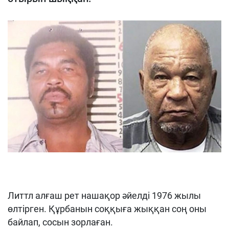
Литтл алғаш рет нашақор әйелді 1976 жылы
өлтірген. Құрбанын соққыға жыққан соң оны
байлап, сосын зорлаған.