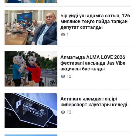
Бір үйді үш адамға сатып, 126
миллион теңге пайда тапқан
депутат сотталды
1
Алматыда ALMA LOVE 2026
фестивалі аясында Jas Vibe
акциясы басталды
12
Астанаға әлемдегі ең ірі
киберспорт клубтары келеді
12