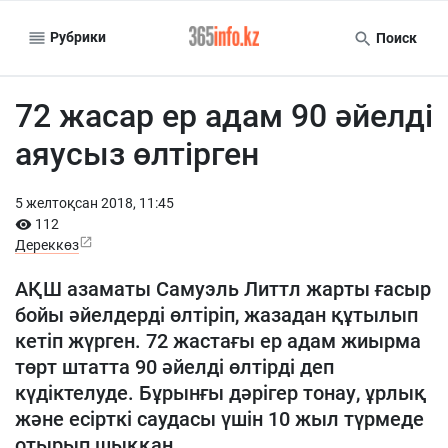
Рубрики
Поиск
72 жасар ер адам 90 әйелді
аяусыз өлтірген
5 желтоқсан 2018, 11:45
112
Дереккөз
АҚШ азаматы Самуэль Литтл жарты ғасыр
бойы әйелдерді өлтіріп, жазадан құтылып
кетіп жүрген. 72 жастағы ер адам жиырма
төрт штатта 90 әйелді өлтірді деп
күдіктелуде. Бұрынғы дәрігер тонау, ұрлық
және есірткі саудасы үшін 10 жыл түрмеде
отырып шыққан.