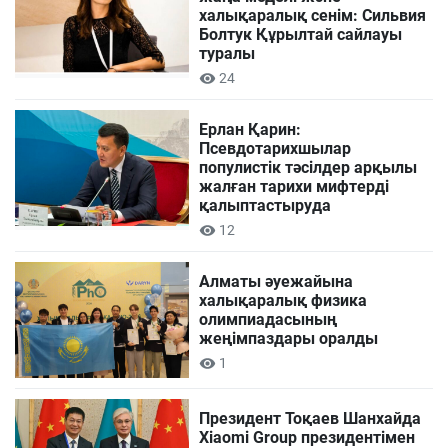
халықаралық сенім: Сильвия
Болтук Құрылтай сайлауы
туралы
24
Ерлан Қарин:
Псевдотарихшылар
популистік тәсілдер арқылы
жалған тарихи мифтерді
қалыптастыруда
12
Алматы әуежайына
халықаралық физика
олимпиадасының
жеңімпаздары оралды
1
Президент Тоқаев Шанхайда
Xiaomi Group президентімен