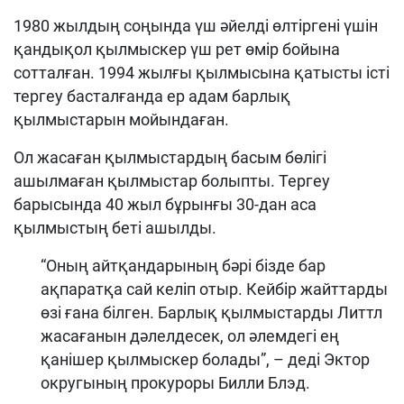
1980 жылдың соңында үш әйелді өлтіргені үшін
қандықол қылмыскер үш рет өмір бойына
сотталған. 1994 жылғы қылмысына қатысты істі
тергеу басталғанда ер адам барлық
қылмыстарын мойындаған.
Ол жасаған қылмыстардың басым бөлігі
ашылмаған қылмыстар болыпты. Тергеу
барысында 40 жыл бұрынғы 30-дан аса
қылмыстың беті ашылды.
“Оның айтқандарының бәрі бізде бар
ақпаратқа сай келіп отыр. Кейбір жайттарды
өзі ғана білген. Барлық қылмыстарды Литтл
жасағанын дәлелдесек, ол әлемдегі ең
қанішер қылмыскер болады”, – деді Эктор
округының прокуроры Билли Блэд.