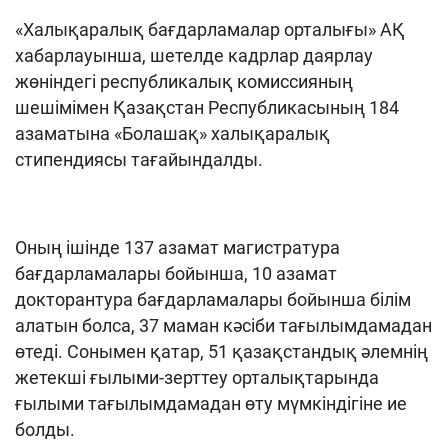
«Халықаралық бағдарламалар орталығы» АҚ
хабарлауынша, шетелде кадрлар даярлау
жөніндегі республикалық комиссияның
шешімімен Қазақстан Республикасының 184
азаматына «Болашақ» халықаралық
стипендиясы тағайындалды.
Оның ішінде 137 азамат магистратура
бағдарламалары бойынша, 10 азамат
докторантура бағдарламалары бойынша білім
алатын болса, 37 маман кәсіби тағылымдамадан
өтеді. Сонымен қатар, 51 қазақстандық әлемнің
жетекші ғылыми-зерттеу орталықтарында
ғылыми тағылымдамадан өту мүмкіндігіне ие
болды.