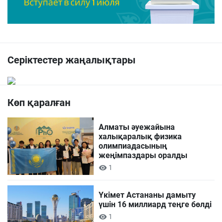
Серіктестер жаңалықтары
Көп қаралған
Алматы әуежайына
халықаралық физика
олимпиадасының
жеңімпаздары оралды
1
Үкімет Астананы дамыту
үшін 16 миллиард теңге бөлді
1