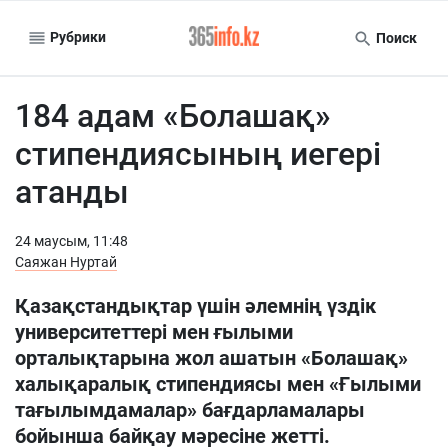
Рубрики
Поиск
184 адам «Болашақ»
стипендиясының иегері
атанды
24 маусым, 11:48
Саяжан Нуртай
Қазақстандықтар үшін әлемнің үздік
университеттері мен ғылыми
орталықтарына жол ашатын «Болашақ»
халықаралық стипендиясы мен «Ғылыми
тағылымдамалар» бағдарламалары
бойынша байқау мәресіне жетті.