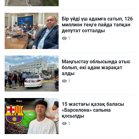
Бір үйді үш адамға сатып, 126
миллион теңге пайда тапқан
депутат сотталды
1
Маңғыстау облысында атыс
болып, екі адам жарақат
алды
1
15 жастағы қазақ баласы
«Барселона» сапына
қосылды
1