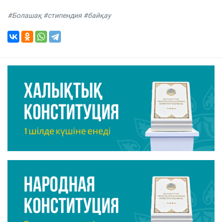
#Болашақ #стипендия #байқау