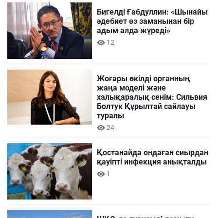
Бигелді Ғабдуллин: «Шынайы
әдебиет өз заманынан бір
адым алда жүреді»
12
Жоғары өкілді органның
жаңа моделі және
халықаралық сенім: Сильвия
Болтук Құрылтай сайлауы
туралы
24
Қостанайда ондаған сиырдан
қауіпті инфекция анықталды
1