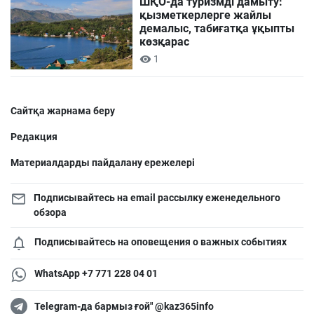
ШҚО-да туризмді дамыту:
қызметкерлерге жайлы
демалыс, табиғатқа ұқыпты
көзқарас
1
Сайтқа жарнама беру
Редакция
Материалдарды пайдалану ережелері
Подписывайтесь на email рассылку еженедельного
обзора
Подписывайтесь на оповещения о важных событиях
WhatsApp +7 771 228 04 01
Telegram-да бармыз ғой" @kaz365info