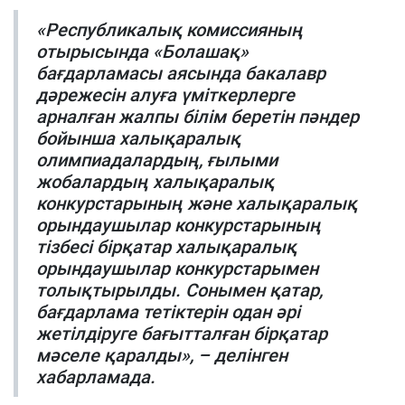
«Республикалық комиссияның
отырысында «Болашақ»
бағдарламасы аясында бакалавр
дәрежесін алуға үміткерлерге
арналған жалпы білім беретін пәндер
бойынша халықаралық
олимпиадалардың, ғылыми
жобалардың халықаралық
конкурстарының және халықаралық
орындаушылар конкурстарының
тізбесі бірқатар халықаралық
орындаушылар конкурстарымен
толықтырылды. Сонымен қатар,
бағдарлама тетіктерін одан әрі
жетілдіруге бағытталған бірқатар
мәселе қаралды», – делінген
хабарламада.