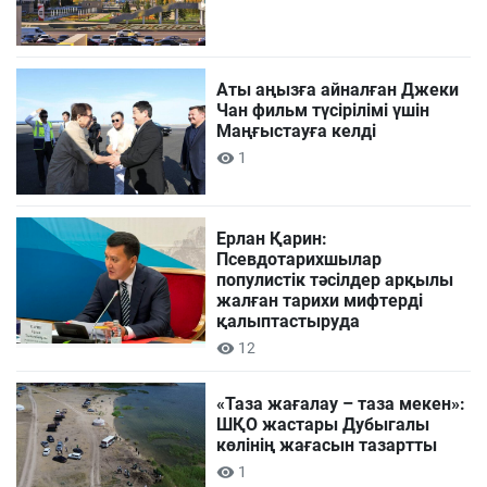
Аты аңызға айналған Джеки
Чан фильм түсірілімі үшін
Маңғыстауға келді
1
Ерлан Қарин:
Псевдотарихшылар
популистік тәсілдер арқылы
жалған тарихи мифтерді
қалыптастыруда
12
«Таза жағалау – таза мекен»:
ШҚО жастары Дубыгалы
көлінің жағасын тазартты
1