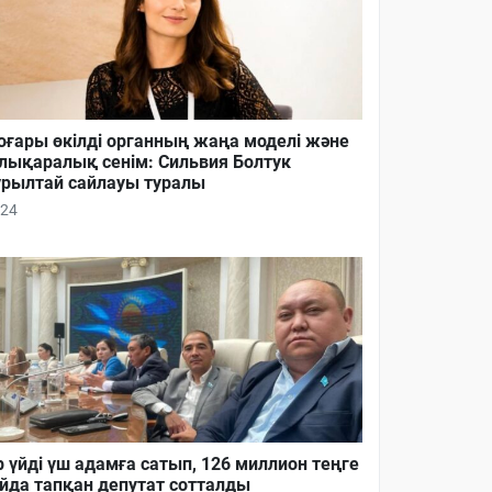
ғары өкілді органның жаңа моделі және
лықаралық сенім: Сильвия Болтук
рылтай сайлауы туралы
24
р үйді үш адамға сатып, 126 миллион теңге
йда тапқан депутат сотталды