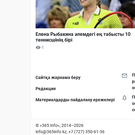
Елена Рыбакина әлемдегі ең табысты 10
теннисшінің бірі
1
П
Сайтқа жарнама беру
р
о
Редакция
П
Материалдарды пайдалану ережелері
о
с
© «365 Info», 2014–2026
info@365info.kz
, +7 (727) 350-61-36