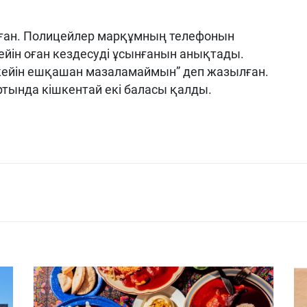
лған. Полицейлер марқұмның телефонын
дейін оған кездесуді ұсынғанын анықтады.
 кейін ешқашан мазаламаймын” деп жазылған.
ында кішкентай екі баласы қалды.