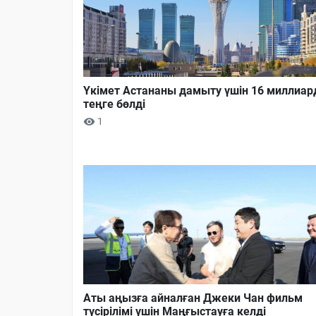
Үкімет Астананы дамыту үшін 16 миллиар
теңге бөлді
1
Аты аңызға айналған Джеки Чан фильм
түсірілімі үшін Маңғыстауға келді