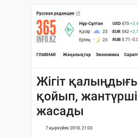
Русская редакция
Нұр-Сұлтан
USD
470
+2.
EUR
542
+2.
Қазір
23
RUB
5.71
-0.
Ертең
23
ГЛАВНАЯ
Жаңалықтар
Экономика
Сарап
Жігіт қалыңдығы
қойып, жантүрш
жасады
7 қыркүйек 2018, 21:03