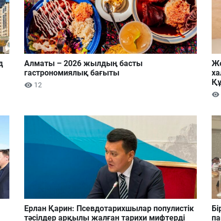
д
Алматы – 2026 жылдың басты
Жо
гастрономиялық бағыты
ха
Құ
12
Ерлан Қарин: Псевдотарихшылар популистік
Бі
тәсілдер арқылы жалған тарихи мифтерді
па