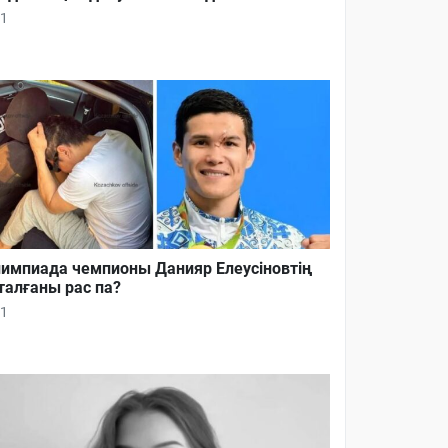
1
импиада чемпионы Данияр Елеусіновтің
талғаны рас па?
1