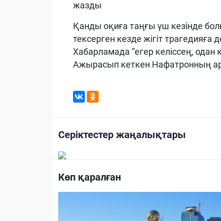
жазды
Қанды оқиға таңғы үш кезінде бо
тексерген кезде жігіт трагедияға 
Хабарламада “егер келіссең, одан
Ажырасып кеткен Нафатронның арт
Серіктестер жаңалықтары
Көп қаралған