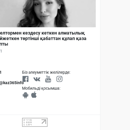
елтормен кездесу кеткен алматылық
йжеткен төртінші қабаттан құлап қаза
пты
1
1
Біз әлеуметтік желілерде:
 @kaz365info
Мобильді қосымша: