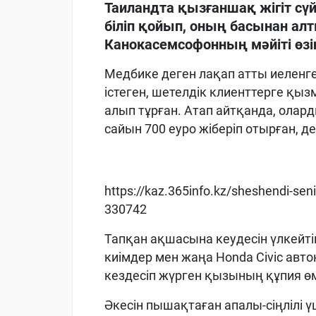
Таиландта қызғаншақ жігіт сү
біліп қойып, оның басынан ал
Канокасемсофонның мәйіті өзі
Медбике деген лақап атты иелен
істеген, шетелдік клиенттерге қыз
алып тұрған. Атап айтқанда, олар
сайын 700 еуро жіберіп отырған, д
https://kaz.365info.kz/sheshendi-seni
330742
Тапқан ақшасына кеудесін үлкейті
киімдер мен жаңа Honda Civic авто
кездесіп жүрген қызының құпия өмі
Әкесін пышақтаған апалы-сіңлілі ү