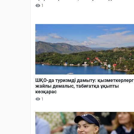
1
ШҚО-да туризмді дамыту: қызметкерлерг
жайлы демалыс, табиғатқа ұқыпты
көзқарас
1