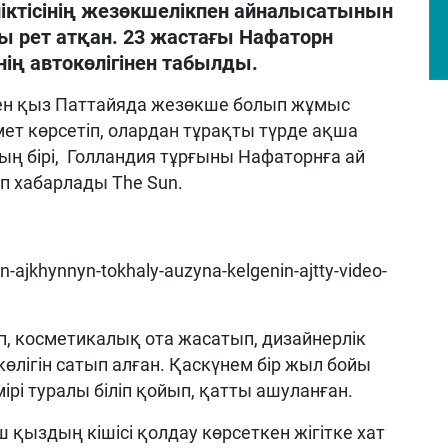
йіктісінің жезөкшелікпен айналысатынын
ты рет атқан. 23 жастағы Нафаторн
нің автокөлігінен табылды.
ген қыз Паттайяда жезөкше болып жұмыс
мет көрсетіп, олардан тұрақты түрде ақша
дың бірі, Голландия тұрғыны Нафаторнға ай
еп хабарлады The Sun.
n-ajkhynnyn-tokhaly-auzyna-kelgenin-ajtty-video-
п, косметикалық ота жасатып, дизайнерлік
көлігін сатып алған. Қаскүнем бір жыл бойы
рі туралы біліп қойып, қатты ашуланған.
ш қыздың кішісі қолдау көрсеткен жігітке хат