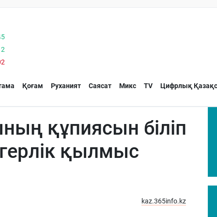
45
12
02
тама
Қоғам
Руханият
Саясат
Микс
TV
Цифрлық Қазақс
ның құпиясын біліп
ігерлік қылмыс
kaz.365info.kz