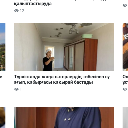
қалыптастыруда
12
е
Түркістанда жаңа пәтерлердің төбесінен су
Ол
ағып, қабырғасы қақырай бастады
ұс
1