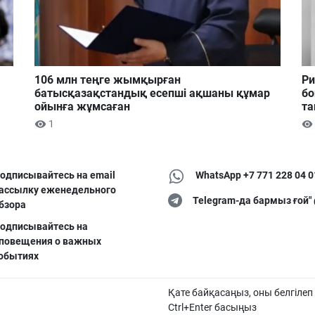
106 млн теңге жымқырған
Ри
батысқазақстандық есепші ақшаны құмар
бо
ойынға жұмсаған
та
1
одписывайтесь на email
WhatsApp +7 771 228 04 0
ассылку еженедельного
Telegram-да бармыз ғой"
бзора
одписывайтесь на
повещения о важных
обытиях
Қате байқасаңыз, оны белгілеп
Ctrl+Enter басыңыз