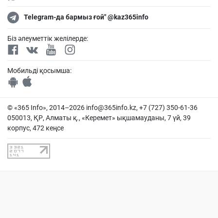
Telegram-да бармыз ғой" @kaz365info
Біз әлеуметтік желілерде:
Мобильді қосымша:
© «365 Info», 2014–2026
info@365info.kz
, +7 (727) 350-61-36
050013, ҚР, Алматы қ., «Керемет» ықшамауданы, 7 үй, 39
корпус, 472 кеңсе