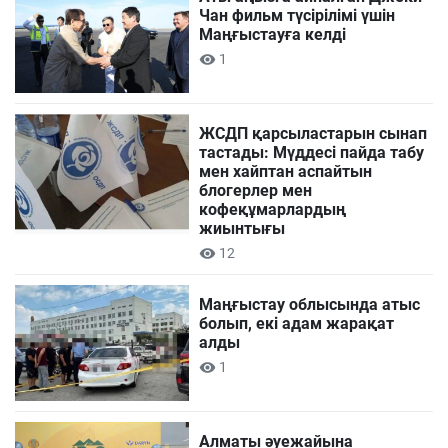
Чан фильм түсірілімі үшін
Маңғыстауға келді
1
ЖСДП қарсыластарын сынап
тастады: Мүддесі пайда табу
мен хайптан аспайтын
блогерлер мен
кофеқұмарлардың
жиынтығы
12
Маңғыстау облысында атыс
болып, екі адам жарақат
алды
1
Алматы әуежайына