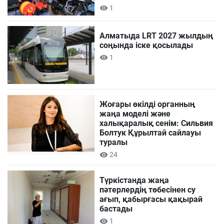
1
Алматыда LRT 2027 жылдың
соңында іске қосылады
1
Жоғары өкілді органның
жаңа моделі және
халықаралық сенім: Сильвия
Болтук Құрылтай сайлауы
туралы
24
Түркістанда жаңа
пәтерлердің төбесінен су
ағып, қабырғасы қақырай
бастады
1