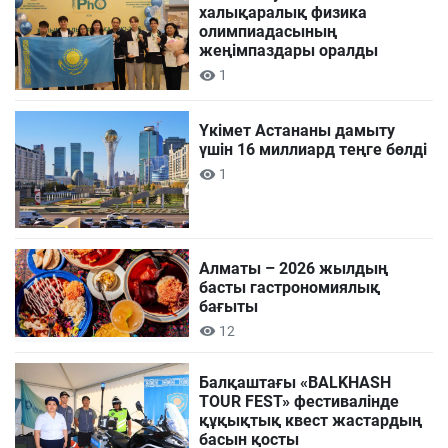
халықаралық физика
олимпиадасының
жеңімпаздары оралды
1
Үкімет Астананы дамыту
үшін 16 миллиард теңге бөлді
1
Алматы – 2026 жылдың
басты гастрономиялық
бағыты
12
Балқаштағы «BALKHASH
TOUR FEST» фестивалінде
құқықтық квест жастардың
басын қосты