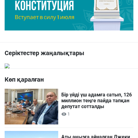
Серіктестер жаңалықтары
Көп қаралған
Бір үйді үш адамға сатып, 126
миллион теңге пайда тапқан
депутат сотталды
1
Аты аңызға айналған Джеки