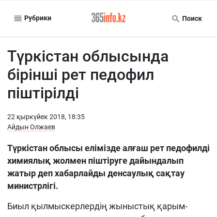
Рубрики
Поиск
Түркістан облысында
бірінші рет педофил
піштірілді
22 қыркүйек 2018, 18:35
Айдын Олжаев
Түркістан облысы елімізде алғаш рет педофилді
химиялық жолмен піштіруге дайындалып
жатыр деп хабарлайды денсаулық сақтау
министрлігі.
Биыл қылмыскерлердің жыныстық қарым-