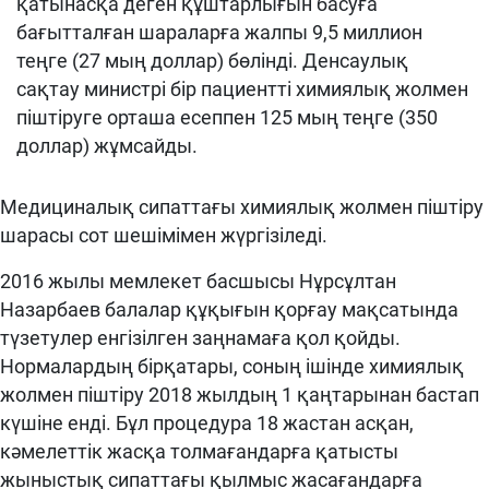
қатынасқа деген құштарлығын басуға
бағытталған шараларға жалпы 9,5 миллион
теңге (27 мың доллар) бөлінді. Денсаулық
сақтау министрі бір пациентті химиялық жолмен
піштіруге орташа есеппен 125 мың теңге (350
доллар) жұмсайды.
Медициналық сипаттағы химиялық жолмен піштіру
шарасы сот шешімімен жүргізіледі.
2016 жылы мемлекет басшысы Нұрсұлтан
Назарбаев балалар құқығын қорғау мақсатында
түзетулер енгізілген заңнамаға қол қойды.
Нормалардың бірқатары, соның ішінде химиялық
жолмен піштіру 2018 жылдың 1 қаңтарынан бастап
күшіне енді. Бұл процедура 18 жастан асқан,
кәмелеттік жасқа толмағандарға қатысты
жыныстық сипаттағы қылмыс жасағандарға