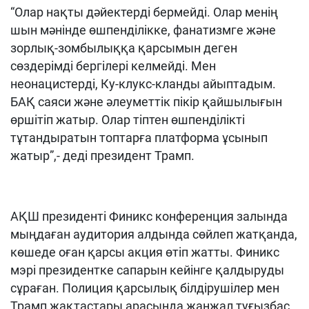
“Олар нақты дәйектерді бермейді. Олар менің
шын мәнінде өшпенділікке, фанатизмге және
зорлық-зомбылыққа қарсымын деген
сөздерімді бергілері келмейді. Мен
неонацистерді, Ку-клукс-кланды айыптадым.
БАҚ саяси және әлеуметтік пікір қайшылығын
өршітіп жатыр. Олар тіптен өшпенділікті
тұтандыратын топтарға платформа ұсынып
жатыр”,- деді президент Трамп.
АҚШ президенті Финикс конференция залында
мыңдаған аудитория алдында сөйлеп жатқанда,
көшеде оған қарсы акция өтіп жатты. Финикс
мэрі президентке сапарын кейінге қалдыруды
сұраған. Полиция қарсылық білдірушілер мен
Трамп жақтастары арасында жанжал туғызбас