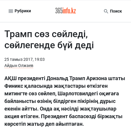
Рубрики
Поиск
Трамп сөз сөйледі,
сөйлегенде бүй деді
25 тамыз 2017, 19:03
Айдын Олжаев
АҚШ президенті Дональд Трамп Аризона штаты
Финикс қаласында жақтастары өткізген
митингте сөз сөйлеп, Шарлотсвилдегі оқиғаға
байланысты өзінің білдірген пікірінің дұрыс
екенін айтты. Онда ақ нәсілді жақтаушылар
акция өтізген. Президент баспасөзді біржақты
көрсетіп жатыр деп айыптаған.