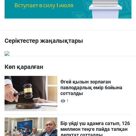
Серіктестер жаңалықтары
Көп қаралған
Өгей қызын зорлаған
павлодарлық өмір бойына
сотталды
1
Бір үйді үш адамға сатып, 126
миллион теңге пайда тапқан
депутат сотталды