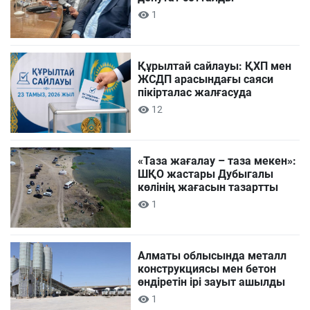
1
Құрылтай сайлауы: ҚХП мен
ЖСДП арасындағы саяси
пікірталас жалғасуда
12
«Таза жағалау – таза мекен»:
ШҚО жастары Дубыгалы
көлінің жағасын тазартты
1
Алматы облысында металл
конструкциясы мен бетон
өндіретін ірі зауыт ашылды
1