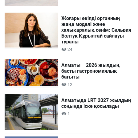
Жоғары өкілді органның
жаңа моделі және
халықаралық сенім: Сильвия
Болтук Құрылтай сайлауы
туралы
24
Алматы – 2026 жылдың
басты гастрономиялық
бағыты
12
Алматыда LRT 2027 жылдың
соңында іске қосылады
1