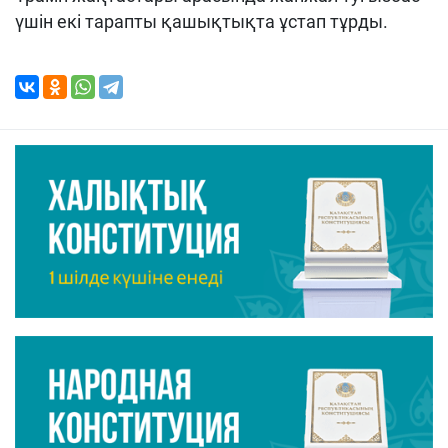
үшін екі тарапты қашықтықта ұстап тұрды.