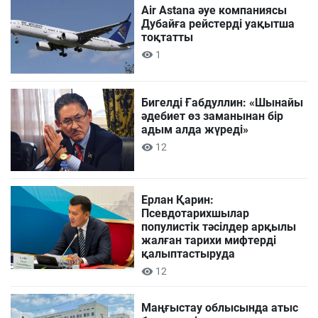
Air Astana әуе компаниясы
Дубайға рейстерді уақытша
тоқтатты
1
Бигелді Ғабдуллин: «Шынайы
әдебиет өз заманынан бір
адым алда жүреді»
12
Ерлан Қарин:
Псевдотарихшылар
популистік тәсілдер арқылы
жалған тарихи мифтерді
қалыптастыруда
12
Маңғыстау облысында атыс