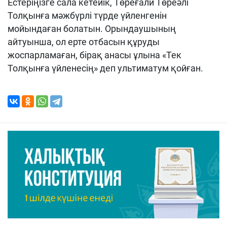
Естеріңізге сала кетейік, Төреғали Төреәлі
Толқынға мәжбүрлі түрде үйленгенін
мойындаған болатын. Орындаушының
айтуынша, ол ерте отбасын құруды
жоспарламаған, бірақ анасы ұлына «Тек
Толқынға үйленесің» деп ультиматум қойған.