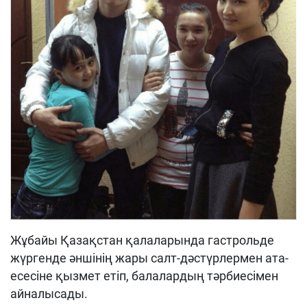
Жұбайы Қазақстан қалаларында гастрольде
жүргенде әншінің жары салт-дәстүрлермен ата-
есесіне қызмет етіп, балалардың тәрбиесімен
айналысады.