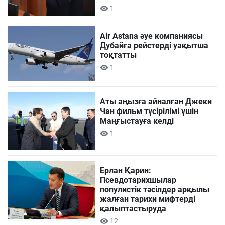
1
Air Astana әуе компаниясы
Дубайға рейстерді уақытша
тоқтатты
1
Аты аңызға айналған Джеки
Чан фильм түсірілімі үшін
Маңғыстауға келді
1
Ерлан Қарин:
Псевдотарихшылар
популистік тәсілдер арқылы
жалған тарихи мифтерді
қалыптастыруда
12