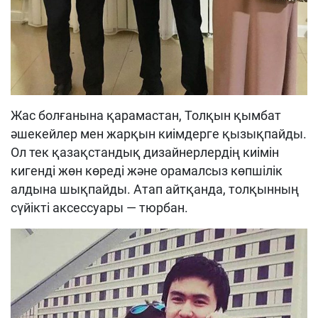
Жас болғанына қарамастан, Толқын қымбат
әшекейлер мен жарқын киімдерге қызықпайды.
Ол тек қазақстандық дизайнерлердің киімін
кигенді жөн көреді және орамалсыз көпшілік
алдына шықпайды. Атап айтқанда, толқынның
сүйікті аксессуары — тюрбан.