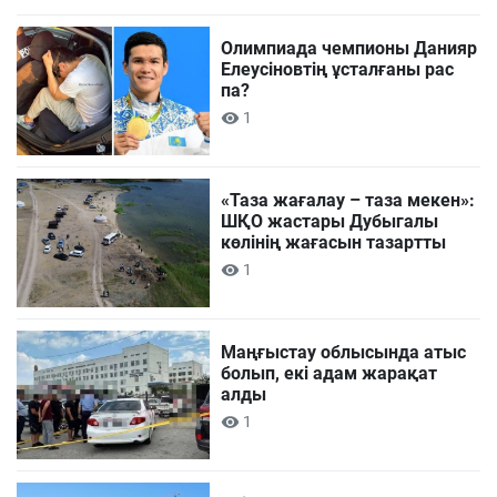
Олимпиада чемпионы Данияр
Елеусіновтің ұсталғаны рас
па?
1
«Таза жағалау – таза мекен»:
ШҚО жастары Дубыгалы
көлінің жағасын тазартты
1
Маңғыстау облысында атыс
болып, екі адам жарақат
алды
1