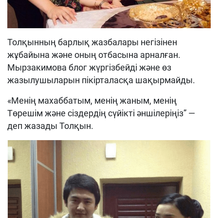
Толқынның барлық жазбалары негізінен
жұбайына және оның отбасына арналған.
Мырзакимова блог жүргізбейді және өз
жазылушыларын пікірталасқа шақырмайды.
«Менің махаббатым, менің жаным, менің
Төрешім және сіздердің сүйікті әншілеріңіз” —
деп жазады Толқын.