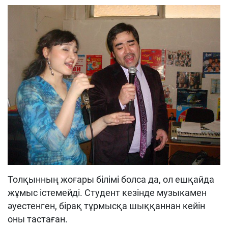
Толқынның жоғары білімі болса да, ол ешқайда
жұмыс істемейді. Студент кезінде музыкамен
әуестенген, бірақ тұрмысқа шыққаннан кейін
оны тастаған.