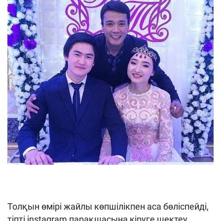
Толқын өмірі жайлы көпшілікпен аса бөліспейді,
тіпті instagram парақшасына кіруге шектеу