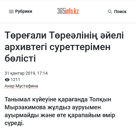
Рубрики
Поиск
Төреғали Төреәлінің әйелі
архивтегі суреттерімен
бөлісті
31 қантар 2019, 17:14
1211
Анар Мұстафина
Танымал күйеуіне қарағанда Толқын
Мырзакимова жұлдыз ауруымен
ауырмайды және өте қарапайым өмір
сүреді.