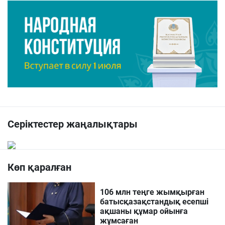
Серіктестер жаңалықтары
Көп қаралған
106 млн теңге жымқырған
батысқазақстандық есепші
ақшаны құмар ойынға
жұмсаған