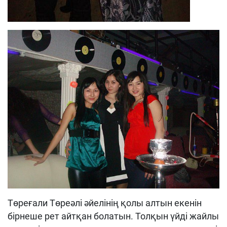
Төреғали Төреәлі әйелінің қолы алтын екенін
бірнеше рет айтқан болатын. Толқын үйді жайлы