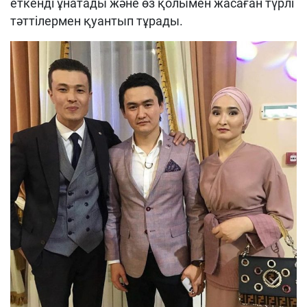
еткенді ұнатады және өз қолымен жасаған түрлі
тәттілермен қуантып тұрады.