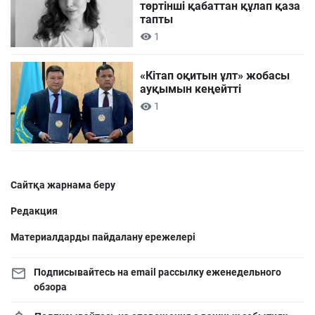
төртінші қабаттан құлап қаза
тапты
1
«Кітап оқитын ұлт» жобасы
ауқымын кеңейтті
1
Сайтқа жарнама беру
Редакция
Материалдарды пайдалану ережелері
Подписывайтесь на email рассылку еженедельного
обзора