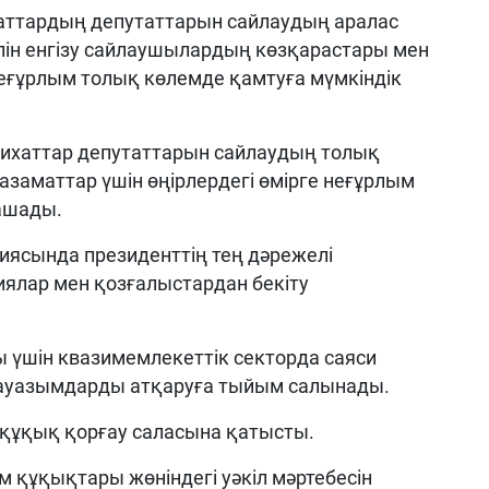
аттардың депутаттарын сайлаудың аралас
ін енгізу сайлаушылардың көзқарастары мен
 неғұрлым толық көлемде қамтуға мүмкіндік
ихаттар депутаттарын сайлаудың толық
азаматтар үшін өңірлердегі өмірге неғұрлым
 ашады.
ясында президенттің тең дәрежелі
иялар мен қозғалыстардан бекіту
 үшін квазимемлекеттік секторда саяси
ауазымдарды атқаруға тыйым салынады.
құқық қорғау саласына қатысты.
м құқықтары жөніндегі уәкіл мәртебесін