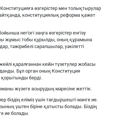
н Конституцияға өзгерістер мен толықтырулар
 айтқанда, конституциялық реформа қажет
йынша негізгі заңға өзгерістер енгізу
йы жұмыс тобы құрылды, оның құрамына
р, тәжірибелі сарапшылар, уәкілетті
жейлі қаралғаннан кейін түзетулер жобасы
анды. Бұл орган оның Конституция
ы қорытынды берді.
рманы жүзеге асырудың мәресіне жеттік.
улер біздің еліміз үшін тағдыршешті мәнге ие.
рының үштен біріне қатысты болады. Біздің
е ие болады.