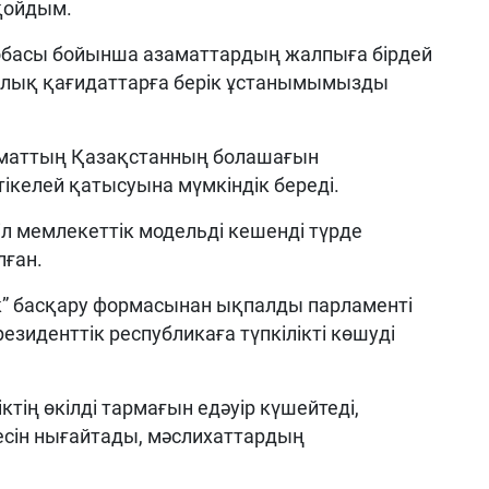
қойдым.
обасы бойынша азаматтардың жалпыға бірдей
иялық қағидаттарға берік ұстанымымызды
аматтың Қазақстанның болашағын
ікелей қатысуына мүмкіндік береді.
л мемлекеттік модельді кешенді түрде
лған.
ік” басқару формасынан ықпалды парламенті
резиденттік республикаға түпкілікті көшуді
тің өкілді тармағын едәуір күшейтеді,
йесін нығайтады, мәслихаттардың