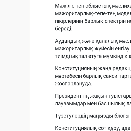
Мәжіліс пен облыстық мәслих
мажоритарлық-тепе-тең модел
пікірлерінің барлық спектрін
береді.
Аудандық және қалалық мәсл
мажоритарлық жүйесін енгізу 
тиімді ықпал етуге мүмкіндік
Конституцияның жаңа редакци
мәртебесін барлық саяси парт
жоспарлануда.
Президенттің жақын туыстары
лауазымдар мен басшылық л
Түзетулердің маңызды блогы 
Конституциялық сот құру, ада