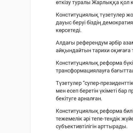
өткізу туралы Жарлыққа қол 
Конституциялық түзетулер ж
дауыс беруі біздің демократ
көрсетеді.
Алдағы референдум әрбір аз
айқындайтын тарихи оқиғаға т
Конституциялық реформа бүкі
трансформациялауға бағытта
Түзетулер “супер-президентт
мен есеп беретін үкіметі бар п
бекітуге арналған.
Конституциялық реформа билік
тежемелік әрі тепе-теңдік жү
субъективтілігін арттырады.