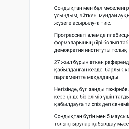
Сондықтан мен бұл мәселені
ұсындым, өйткені мұндай ауқы
жүзеге асырылуға тиіс.
Прогрессивті әлемде плебисц
формаларының бірі болып таб
демократия институты толық 
27 жыл бұрын өткен референд
қабылданған кезде, барлық к
парламентте мақұлданды.
Негізінде, бұл заңды тәжіриб
кезеңінде біз еліміз үшін та
қабылдауға тиіспіз деп сенемі
Сондықтан бүгін мен 5 маусым
толықтырулар қабылдау мәсе