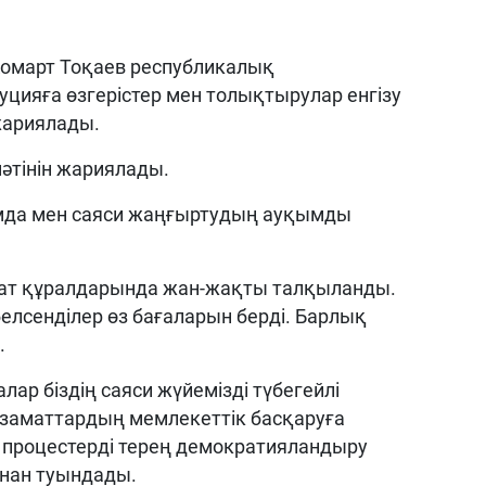
омарт Тоқаев республикалық
цияға өзгерістер мен толықтырулар енгізу
жариялады.
әтінін жариялады.
мда мен саяси жаңғыртудың ауқымды
рат құралдарында жан-жақты талқыланды.
лсенділер өз бағаларын берді. Барлық
.
ар біздің саяси жүйемізді түбегейлі
 азаматтардың мемлекеттік басқаруға
 процестерді терең демократияландыру
нан туындады.