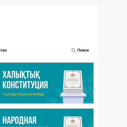
тан
Поиск