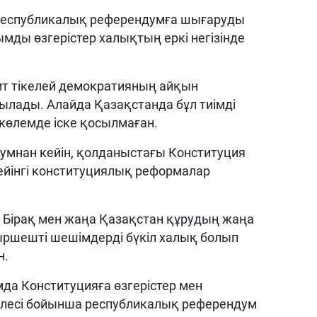
 республикалық референдумға шығаруды
мды өзгерістер халықтың еркі негізінде
ит тікелей демократияның айқын
ылады. Алайда Қазақстанда бұл тиімді
көлемде іске қосылмаған.
умнан кейін, қолданыстағы Конституция
ейінгі конституциялық реформалар
е. Бірақ мен жаңа Қазақстан құрудың жаңа
ғдыршешті шешімдерді бүкіл халық болып
н.
да Конституцияға өзгерістер мен
лесі бойынша республикалық референдум