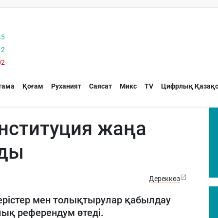
45
12
02
тама
Қоғам
Руханият
Саясат
Микс
TV
Цифрлық Қазақс
онституция жаңа
ады
Дереккөз
ерістер мен толықтырулар қабылдау
ық референдум өтеді.