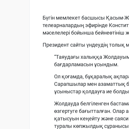
Бүгін мемлекет басшысы Қасым-Ж
телеарналардың эфирінде Конститу
мәселелері бойынша бейнеөтініш 
Президент сайты үндеудің толық м
“Таяудағы халыққа Жолдауы
бағдарламасын ұсындым.
Ол қоғамда, бұқаралық ақпа
Сарапшылар мен азаматтық бе
ұсыныстар қолдауға ие болды
Жолдауда белгіленген бастамал
өзгертуге бағытталған. Олар
қатысуын кеңейту және саяси
туралы көпжылдық сұранысы