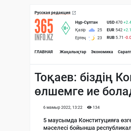
Русская редакция
Нұр-Сұлтан
USD
470
+2.
EUR
542
+2.
Қазір
25
RUB
5.71
-0.
Ертең
23
ГЛАВНАЯ
Жаңалықтар
Экономика
Сарап
Тоқаев: біздің К
өлшемге ие бол
6 мамыр 2022, 13:22
134
5 маусымда Конституцияға өзг
мәселесі бойынша республикал