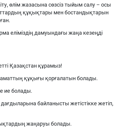
ту, өлім жазасына сөзсіз тыйым салу – осы
ттардың құқықтары мен бостандықтарын
ған.
ма еліміздің дамуындағы жаңа кезеңді
летті Қазақстан құрамыз!
 азаматтың құқығы қорғалатын болады.
е ие болады.
ен дағдыларына байланысты жетістікке жетіп,
.
ықтардың жаңаруы болады.