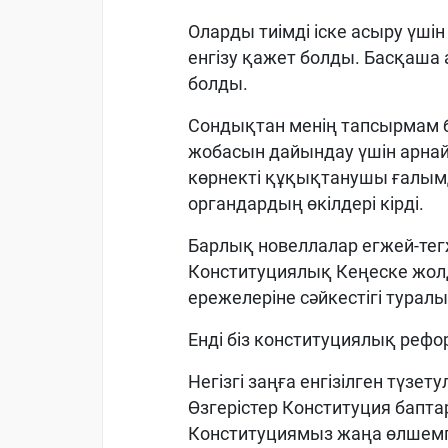
Оларды тиімді іске асыру үші
енгізу қажет болды. Басқаша
болды.
Сондықтан менің тапсырмам бо
жобасын дайындау үшін арна
көрнекті құқықтанушы ғалымда
органдардың өкілдері кірді.
Барлық новеллалар егжей-тег
Конституциялық Кеңеске жолд
ережелеріне сәйкестігі турал
Енді біз конституциялық рефо
Негізгі заңға енгізілген түзет
Өзгерістер Конституция бапта
Конституциямыз жаңа өлшемг