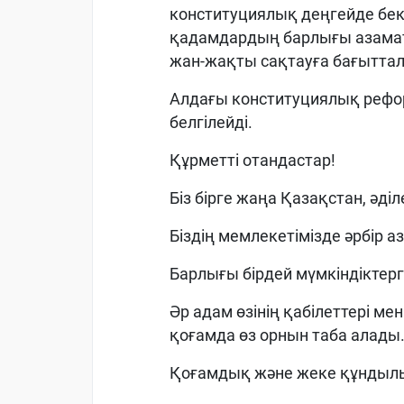
конституциялық деңгейде бекі
қадамдардың барлығы азама
жан-жақты сақтауға бағыттал
Алдағы конституциялық рефор
белгілейді.
Құрметті отандастар!
Біз бірге жаңа Қазақстан, әді
Біздің мемлекетімізде әрбір
Барлығы бірдей мүмкіндіктерг
Әр адам өзінің қабілеттері м
қоғамда өз орнын таба алады
Қоғамдық және жеке құндыл