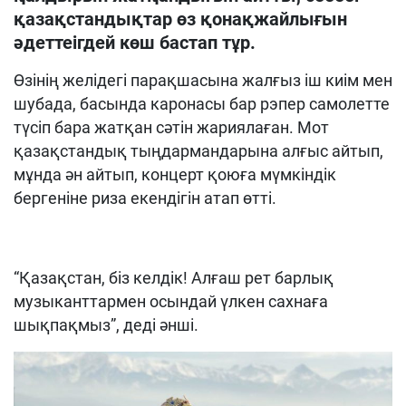
қазақстандықтар өз қонақжайлығын
әдеттеігдей көш бастап тұр.
Өзінің желідегі парақшасына жалғыз іш киім мен
шубада, басында каронасы бар рэпер самолетте
түсіп бара жатқан сәтін жариялаған. Мот
қазақстандық тыңдармандарына алғыс айтып,
мұнда ән айтып, концерт қоюға мүмкіндік
бергеніне риза екендігін атап өтті.
“Қазақстан, біз келдік! Алғаш рет барлық
музыканттармен осындай үлкен сахнаға
шықпақмыз”, деді әнші.