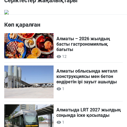
Серіктестер жаңалықтары
Көп қаралған
Алматы – 2026 жылдың
басты гастрономиялық
бағыты
12
Алматы облысында металл
конструкциясы мен бетон
өндіретін ірі зауыт ашылды
1
Алматыда LRT 2027 жылдың
соңында іске қосылады
1