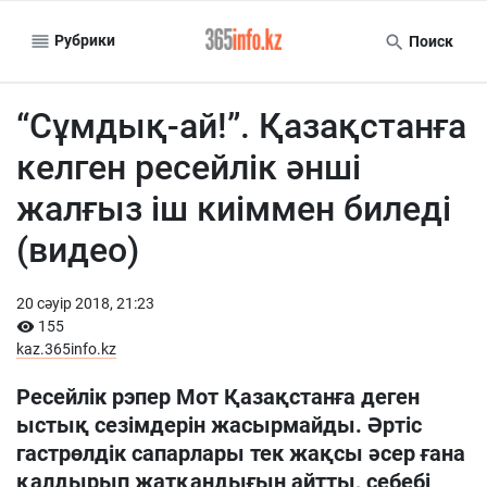
Рубрики
Поиск
“Сұмдық-ай!”. Қазақстанға
келген ресейлік әнші
жалғыз іш киіммен биледі
(видео)
20 сәуiр 2018, 21:23
155
kaz.365info.kz
Ресейлік рэпер Мот Қазақстанға деген
ыстық сезімдерін жасырмайды. Әртіс
гастрөлдік сапарлары тек жақсы әсер ғана
қалдырып жатқандығын айтты, себебі