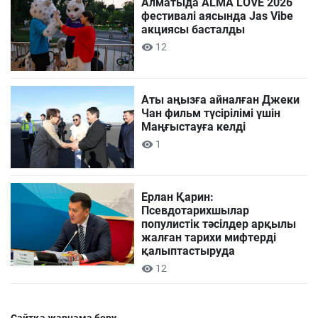
Алматыда ALMA LOVE 2026
фестивалі аясында Jas Vibe
акциясы басталды
12
Аты аңызға айналған Джеки
Чан фильм түсірілімі үшін
Маңғыстауға келді
1
Ерлан Қарин:
Псевдотарихшылар
популистік тәсілдер арқылы
жалған тарихи мифтерді
қалыптастыруда
12