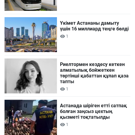
Үкімет Астананы дамыту
үшін 16 миллиард теңге бөлді
1
Риелтормен кездесу кеткен
алматылық бойжеткен
төртінші қабаттан құлап қаза
тапты
1
Астанада шіріген етті сатпақ
болған заңсыз цехтың
қызметі тоқтатылды
1