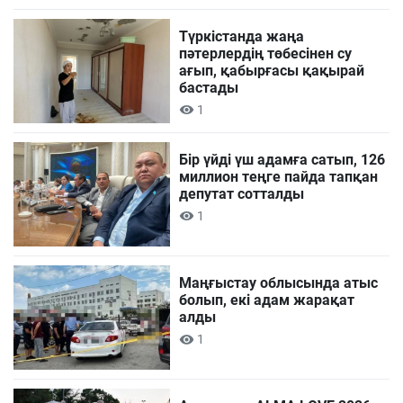
Түркістанда жаңа
пәтерлердің төбесінен су
ағып, қабырғасы қақырай
бастады
1
Бір үйді үш адамға сатып, 126
миллион теңге пайда тапқан
депутат сотталды
1
Маңғыстау облысында атыс
болып, екі адам жарақат
алды
1