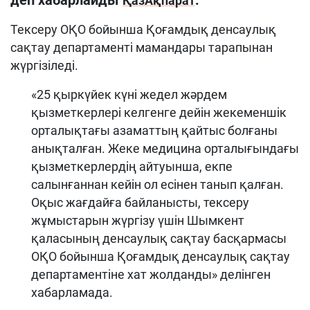
деп хабарлайды
.
ҚазАқпарат
Тексеру ОҚО бойынша Қоғамдық денсаулық
сақтау департаменті мамандары тарапынан
жүргізіледі.
«25 қыркүйек күні жедел жәрдем
қызметкерлері келгенге дейін жекеменшік
орталықтағы азаматтың қайтыс болғаны
анықталған. Жеке медицина орталығындағы
қызметкерлердің айтуынша, екпе
салынғаннан кейін ол есінен танып қалған.
Оқыс жағдайға байланысты, тексеру
жұмыстарын жүргізу үшін Шымкент
қаласының денсаулық сақтау басқармасы
ОҚО бойынша Қоғамдық денсаулық сақтау
департаментіне хат жолданды» делінген
хабарламада.