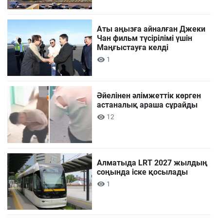
Аты аңызға айналған Джеки
Чан фильм түсірілімі үшін
Маңғыстауға келді
1
Әйелінен әлімжеттік көрген
астаналық араша сұрайды
12
Алматыда LRT 2027 жылдың
соңында іске қосылады
1