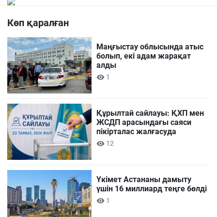
Көп қаралған
Маңғыстау облысында атыс
болып, екі адам жарақат
алды
1
Құрылтай сайлауы: ҚХП мен
ЖСДП арасындағы саяси
пікірталас жалғасуда
12
Үкімет Астананы дамыту
үшін 16 миллиард теңге бөлді
1