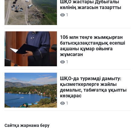
ШҚО жастары Дубыгалы
көлінің жағасын тазартты
1
106 млн теңге жымқырған
батысқазақстандық есепші
ақшаны құмар ойынға
жұмсаған
1
ШҚО-да туризмді дамыту:
қызметкерлерге жайлы
демалыс, табиғатқа ұқыпты
көзқарас
1
Сайтқа жарнама беру