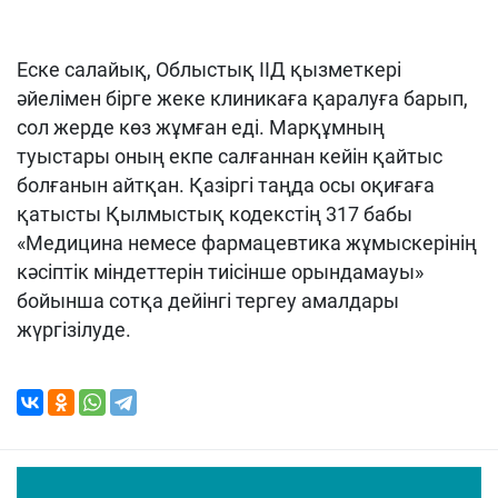
Еске салайық, Облыстық ІІД қызметкері
әйелімен бірге жеке клиникаға қаралуға барып,
сол жерде көз жұмған еді. Марқұмның
туыстары оның екпе салғаннан кейін қайтыс
болғанын айтқан. Қазіргі таңда осы оқиғаға
қатысты Қылмыстық кодекстің 317 бабы
«Медицина немесе фармацевтика жұмыскерiнiң
кәсiптік мiндеттерiн тиiсiнше орындамауы»
бойынша сотқа дейінгі тергеу амалдары
жүргізілуде.