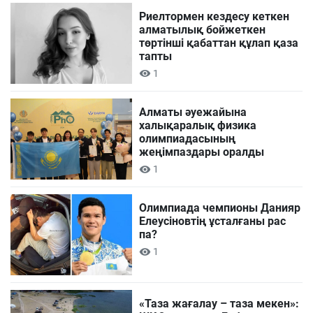
Риелтормен кездесу кеткен
алматылық бойжеткен
төртінші қабаттан құлап қаза
тапты
1
Алматы әуежайына
халықаралық физика
олимпиадасының
жеңімпаздары оралды
1
Олимпиада чемпионы Данияр
Елеусіновтің ұсталғаны рас
па?
1
«Таза жағалау – таза мекен»: