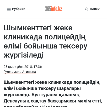
Рубрики
Поиск
Шымкенттегі жеке
клиникада полицейдің
өлімі бойынша тексеру
жүргізіледі
28 қыркүйек 2018, 17:36
Гулжамила Атишева
Шымкенттегі жеке клиникада полицейдің
өлімі бойынша тексеру шаралары
жүргізіледі. Бұл туралы қалалық
Денсаулық сақтау басқармасы мәлім етті,