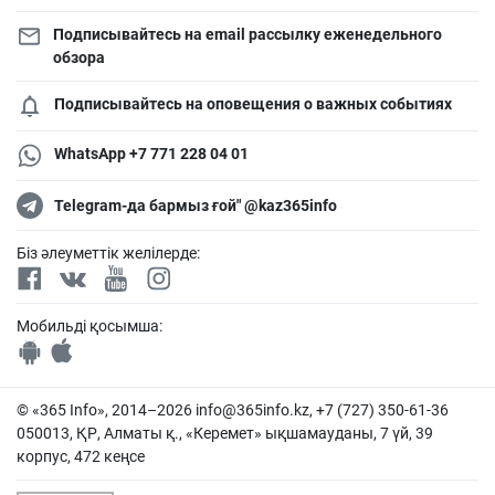
Подписывайтесь на email рассылку еженедельного
обзора
Подписывайтесь на оповещения о важных событиях
WhatsApp +7 771 228 04 01
Telegram-да бармыз ғой" @kaz365info
Біз әлеуметтік желілерде:
Мобильді қосымша:
© «365 Info», 2014–2026
info@365info.kz
, +7 (727) 350-61-36
050013, ҚР, Алматы қ., «Керемет» ықшамауданы, 7 үй, 39
корпус, 472 кеңсе