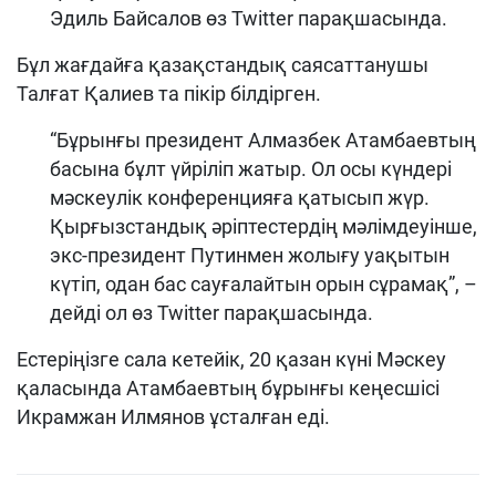
Эдиль Байсалов өз Twitter парақшасында.
Бұл жағдайға қазақстандық саясаттанушы
Талғат Қалиев та пікір білдірген.
“Бұрынғы президент Алмазбек Атамбаевтың
басына бұлт үйріліп жатыр. Ол осы күндері
мәскеулік конференцияға қатысып жүр.
Қырғызстандық әріптестердің мәлімдеуінше,
экс-президент Путинмен жолығу уақытын
күтіп, одан бас сауғалайтын орын сұрамақ”, –
дейді ол өз Twitter парақшасында.
Естеріңізге сала кетейік, 20 қазан күні Мәскеу
қаласында Атамбаевтың бұрынғы кеңесшісі
Икрамжан Илмянов ұсталған еді.