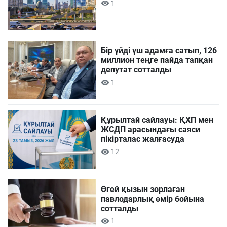
1
Бір үйді үш адамға сатып, 126
миллион теңге пайда тапқан
депутат сотталды
1
Құрылтай сайлауы: ҚХП мен
ЖСДП арасындағы саяси
пікірталас жалғасуда
12
Өгей қызын зорлаған
павлодарлық өмір бойына
сотталды
1