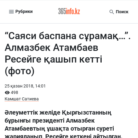
Рубрики
Поиск
“Саяси баспана сұрамақ…”.
Алмазбек Атамбаев
Ресейге қашып кетті
(фото)
25 қазан 2018, 14:01
498
Камшат Сатиева
Әлеуметтік желіде Қырғызстанның
бұрынғы президенті Алмазбек
Атамбаевтың ұшақта отырған суреті
жарияланып, Ресейге кеткені айтылған.