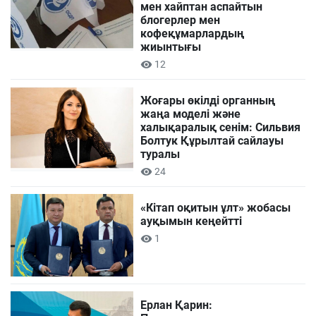
мен хайптан аспайтын
блогерлер мен
кофеқұмарлардың
жиынтығы
12
Жоғары өкілді органның
жаңа моделі және
халықаралық сенім: Сильвия
Болтук Құрылтай сайлауы
туралы
24
«Кітап оқитын ұлт» жобасы
ауқымын кеңейтті
1
Ерлан Қарин: