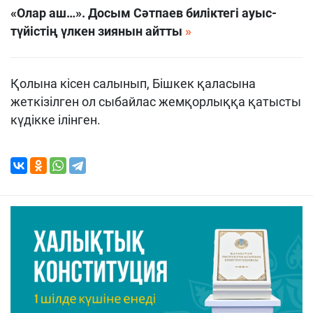
«Олар аш…». Досым Сәтпаев биліктегі ауыс-
түйістің үлкен зиянын айтты
Қолына кісен салынып, Бішкек қаласына
жеткізілген ол сыбайлас жемқорлыққа қатысты
күдікке ілінген.