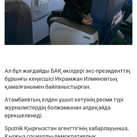
Ал бұл жағдайды БАҚ өкілдері экс-президенттің
бұрынғы кеңесшісі Икрамжан Илмяновтың
қамалғанымен байланыстырған.
Атамбаевтың елден ұшып кетуінің ресми түрі
журналистердің болжамынан әлдеқайда
ерекшеленеді.
Sputnik Қырғызстан агенттігінің хабарлауынша,
Қырғыз социалды-демократиялық