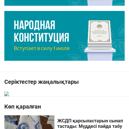
Серіктестер жаңалықтары
Көп қаралған
ЖСДП қарсыластарын сынап
тастады: Мүддесі пайда табу