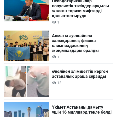
Псевдотарихшылар
популистік тәсілдер арқылы
жалған тарихи мифтерді
қалыптастыруда
1
Алматы әуежайына
халықаралық физика
олимпиадасының
жеңімпаздары оралды
1
Әйелінен әлімжеттік көрген
астаналық араша сұрайды
12
Үкімет Астананы дамыту
үшін 16 миллиард теңге бөлді