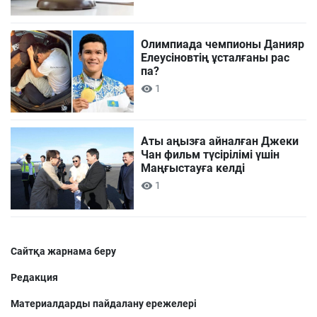
Олимпиада чемпионы Данияр
Елеусіновтің ұсталғаны рас
па?
1
Аты аңызға айналған Джеки
Чан фильм түсірілімі үшін
Маңғыстауға келді
1
Сайтқа жарнама беру
Редакция
Материалдарды пайдалану ережелері