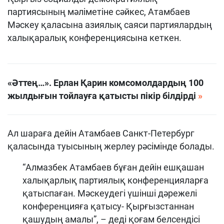
партиясының мәліметіне сәйкес, Атамбаев
Мәскеу қаласына азиялық саяси партиялардың
халықаралық конференциясына кеткен.
«Әттең…». Ерлан Қарин комсомолдардың 100
жылдығын тойлауға қатысты пікір білдірді
Ал шараға дейін Атамбаев Санкт-Петербург
қаласында туысының жерлеу рәсімінде болады.
“Алмазбек Атамбаев бұған дейін ешқашан
халықарлық партиялық конференцияларға
қатыспаған. Мәскеудегі үшінші дәрежелі
конференцияға қатысу- Қырғызстаннан
қашудың амалы”, – деді қоғам белсендісі