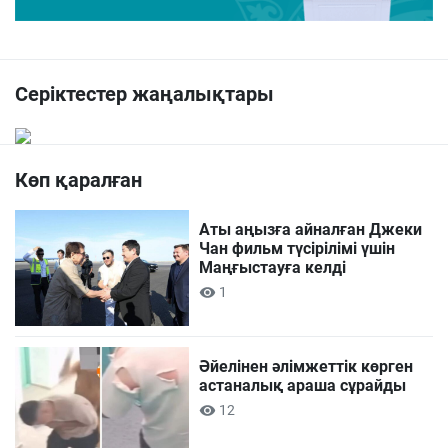
Серіктестер жаңалықтары
Көп қаралған
Аты аңызға айналған Джеки
Чан фильм түсірілімі үшін
Маңғыстауға келді
1
Әйелінен әлімжеттік көрген
астаналық араша сұрайды
12