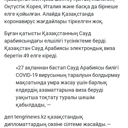
Оңтүстік Корея, Италия және басқа да бірнеше
елге қойылған. Алайда Қазақстанда
коронавирус жағдайлары тіркелген жоқ.
Бұған қатысты Қазақстанның Сауд
арабиясындағы елшілігі түсініктеме берді.
Қазақстан Сауд Арабиясы электрондық виза
беретін 49 елге кіреді.
«27 ақпаннан бастап Сауд Арабиясы билігі
COVID-19 вирусының таралуын болдырмау
мақсатында умра жасау үшін барлық
елдердің азаматтарына виза беруді
уақытша тоқтату туралы шешім
қабылдады, —
деп tengrinews.kz қазақстандық
дипломаттардың сөзіне сілтеме жасайды.—