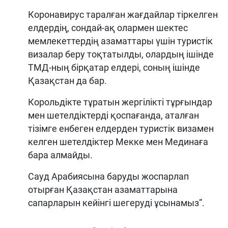
Коронавирус таралған жағдайлар тіркелген
елдердің, сондай-ақ олармен шектес
мемлекеттердің азаматтары үшін туристік
визалар беру тоқтатылды, олардың ішінде
ТМД-ның бірқатар елдері, соның ішінде
Қазақстан да бар.
Корольдікте тұратын жергілікті тұрғындар
мен шетелдіктерді қоспағанда, аталған
тізімге енбеген елдерден туристік визамен
келген шетелдіктер Мекке мен Мединаға
бара алмайды.
Сауд Арабиясына баруды жоспарлап
отырған Қазақстан азаматтарына
сапарларын кейінгі шегеруді ұсынамыз”.