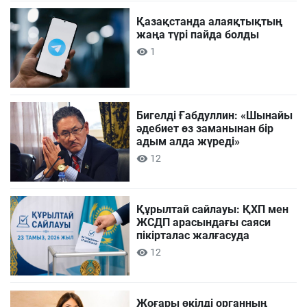
Қазақстанда алаяқтықтың
жаңа түрі пайда болды
1
Бигелді Ғабдуллин: «Шынайы
әдебиет өз заманынан бір
адым алда жүреді»
12
Құрылтай сайлауы: ҚХП мен
ЖСДП арасындағы саяси
пікірталас жалғасуда
12
Жоғары өкілді органның