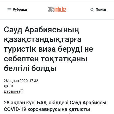
Рубрики
Поиск
Сауд Арабиясының
қазақстандықтарға
туристік виза беруді не
себептен тоқтатқаны
белгілі болды
28 ақпан 2020, 17:32
191
Дереккөз
28 ақпан күні БАҚ өкілдері Сауд Арабиясы
COVID-19 коронавирусына қатысты