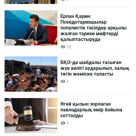
Ерлан Қарин:
Псевдотарихшылар
популистік тәсілдер арқылы
жалған тарихи мифтерді
қалыптастыруда
12
БҚО-да шабдалы тасыған
жүк көлігі аударылып, халық
тегін жеміске таласты
1
Өгей қызын зорлаған
павлодарлық өмір бойына
сотталды
1