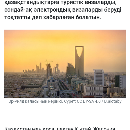
қазақстандықтарға туристік визаларды,
сондай-ақ электрондық визаларды беруді
тоқтатты деп хабарлаған болатын.
Эр-Рияд қаласының көрінісі. Сурет: CC BY-SA 4.0 / B.alotaby
Қазақстан мен қоса шектеу Қытай, Жапония,