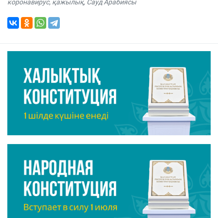
коронавирус
,
қажылық
,
Сауд Арабиясы