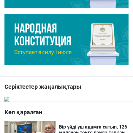
Серіктестер жаңалықтары
Көп қаралған
Бір үйді үш адамға сатып, 126
миллион теңге пайда тапқан