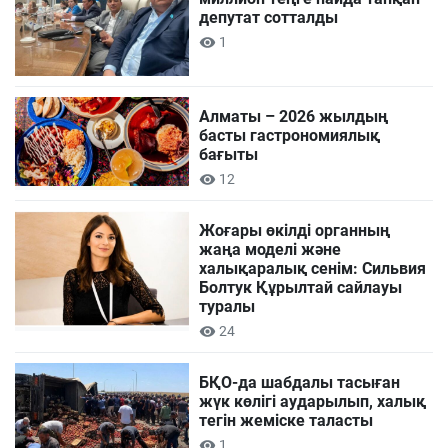
депутат сотталды
1
Алматы – 2026 жылдың
басты гастрономиялық
бағыты
12
Жоғары өкілді органның
жаңа моделі және
халықаралық сенім: Сильвия
Болтук Құрылтай сайлауы
туралы
24
БҚО-да шабдалы тасыған
жүк көлігі аударылып, халық
тегін жеміске таласты
1