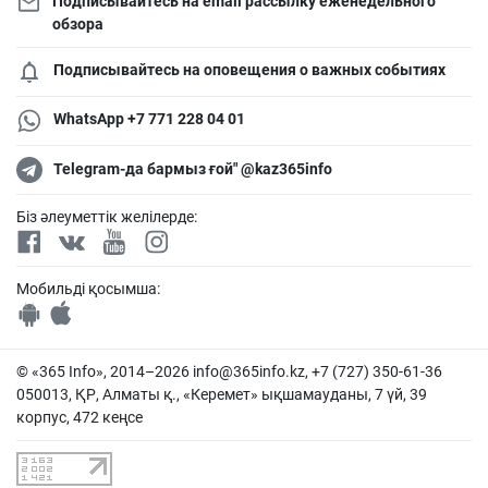
Подписывайтесь на email рассылку еженедельного
обзора
Подписывайтесь на оповещения о важных событиях
WhatsApp +7 771 228 04 01
Telegram-да бармыз ғой" @kaz365info
Біз әлеуметтік желілерде:
Мобильді қосымша:
© «365 Info», 2014–2026
info@365info.kz
, +7 (727) 350-61-36
050013, ҚР, Алматы қ., «Керемет» ықшамауданы, 7 үй, 39
корпус, 472 кеңсе