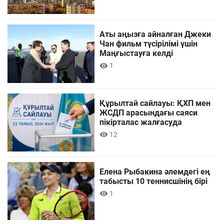
Аты аңызға айналған Джеки
Чан фильм түсірілімі үшін
Маңғыстауға келді
1
Құрылтай сайлауы: ҚХП мен
ЖСДП арасындағы саяси
пікірталас жалғасуда
12
Елена Рыбакина әлемдегі ең
табысты 10 теннисшінің бірі
1