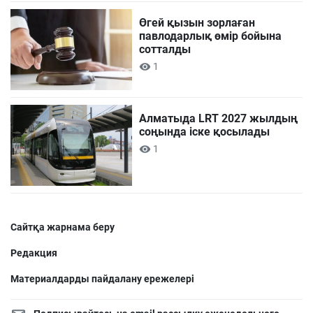
Өгей қызын зорлаған
павлодарлық өмір бойына
сотталды
1
Алматыда LRT 2027 жылдың
соңында іске қосылады
1
Сайтқа жарнама беру
Редакция
Материалдарды пайдалану ережелері