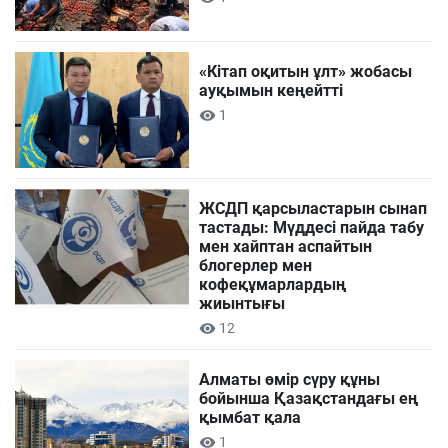
«Кітап оқитын ұлт» жобасы
ауқымын кеңейтті
1
ЖСДП қарсыластарын сынап
тастады: Мүддесі пайда табу
мен хайптан аспайтын
блогерлер мен
кофеқұмарлардың
жиынтығы
12
Алматы өмір сүру құны
бойынша Қазақстандағы ең
қымбат қала
1