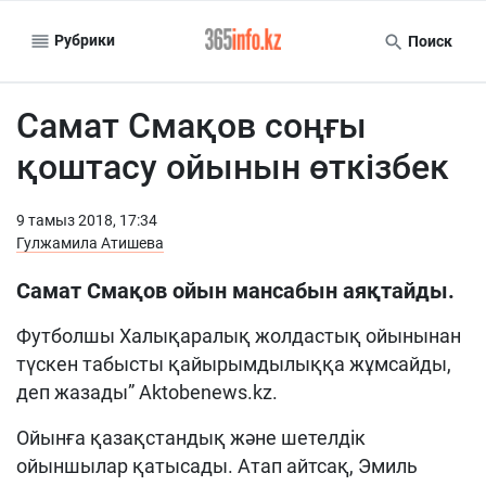
Рубрики
Поиск
Самат Смақов соңғы
қоштасу ойынын өткізбек
9 тамыз 2018, 17:34
Гулжамила Атишева
Самат Смақов ойын мансабын аяқтайды.
Футболшы Халықаралық жолдастық ойынынан
түскен табысты қайырымдылыққа жұмсайды,
деп жазады” Aktobenews.kz.
Ойынға қазақстандық және шетелдік
ойыншылар қатысады. Атап айтсақ, Эмиль