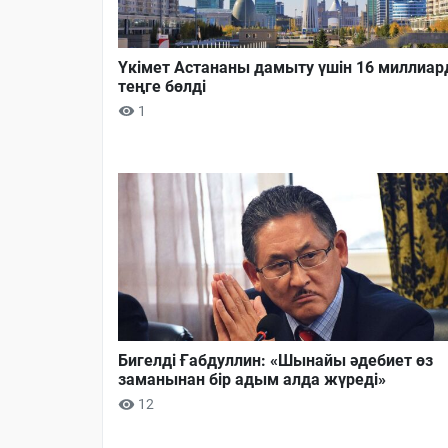
Үкімет Астананы дамыту үшін 16 миллиар
теңге бөлді
1
Бигелді Ғабдуллин: «Шынайы әдебиет өз
заманынан бір адым алда жүреді»
12