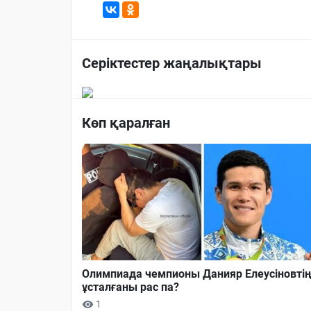
Серіктестер жаңалықтары
Көп қаралған
Олимпиада чемпионы Данияр Елеусіновті
ұсталғаны рас па?
1