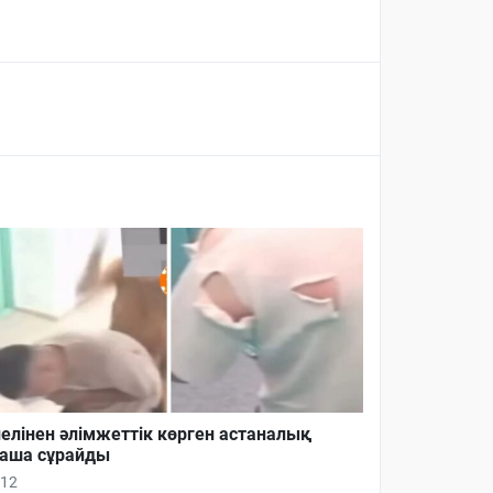
елінен әлімжеттік көрген астаналық
аша сұрайды
12