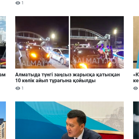
1
дам
Алматыда түнгі заңсыз жарысқа қатысқан
«К
10 көлік айып тұрағына қойылды
ке
1