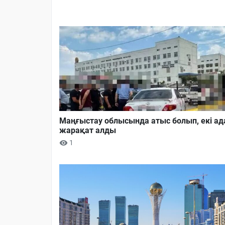
Маңғыстау облысында атыс болып, екі а
жарақат алды
1