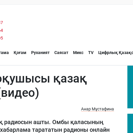
37
64
05
тама
Қоғам
Руханият
Саясат
Микс
TV
Цифрлық Қазақс
 оқушысы қазақ
видео)
Анар Мұстафина
ақ радиосын ашты. Омбы қаласының
е хабарлама тарататын радионы онлайн