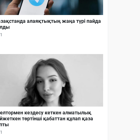
зақстанда алаяқтықтың жаңа түрі пайда
олды
1
елтормен кездесу кеткен алматылық
йжеткен төртінші қабаттан құлап қаза
пты
1