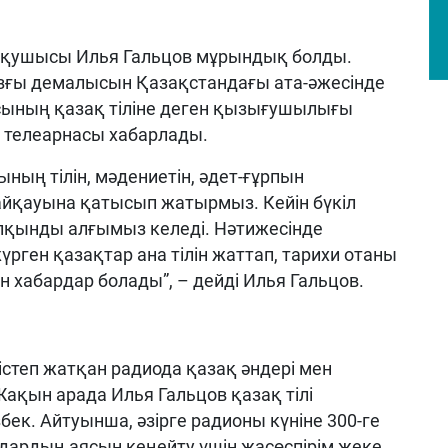
оқушысы Илья Гальцов мұрындық болды.
азғы демалысын Қазақстандағы ата-әжесінде
ысының қазақ тіліне деген қызығушылығы
телеарнасы хабарлады.
ның тілін, мәдениетін, әдет-ғұрпын
байқауына қатысып жатырмыз. Кейін бүкіл
лқынды алғымыз келеді. Нәтижесінде
үрген қазақтар ана тілін жаттап, тарихи отаны
 хабардар болады”, – дейді Илья Гальцов.
істеп жатқан радиода қазақ әндері мен
қын арада Илья Гальцов қазақ тілі
ек. Айтуынша, әзірге радионы күніне 300-ге
ардың аясын кеңейту үшін жасөспірім жеке