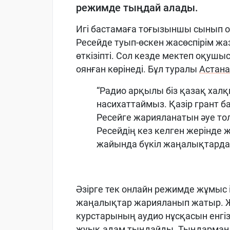
режимде тыңдай алады.
Игі бастамаға тоғызыншы сынып 
Ресейде туып-өскен жасөспірім ж
өткізіпті. Сол кезде мектеп оқуш
оянған көрінеді. Бұл туралы
Астана
“Радио арқылы біз қазақ халқы
насихаттаймыз. Қазір грант 
Ресейге жарияланатын әуе то
Ресейдің кез келген жерінде ж
жайында бүкіл жаңалықтардан
Әзірге тек онлайн режимде жұмыс 
жаңалықтар жарияланып жатыр. Жа
курстарының аудио нұсқасын енгізб
жуық адам тыңдайды. Тыңдарманд