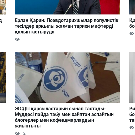
д
Ерлан Қарин: Псевдотарихшылар популистік
Қа
тәсілдер арқылы жалған тарихи мифтерді
б
қалыптастыруда
1
ЖСДП қарсыластарын сынап тастады:
Ри
Мүддесі пайда табу мен хайптан аспайтын
бо
блогерлер мен кофеқұмарлардың
та
жиынтығы
12