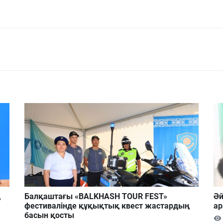
ң
Балқаштағы «BALKHASH TOUR FEST»
Әй
фестивалінде құқықтық квест жастардың
ар
басын қосты