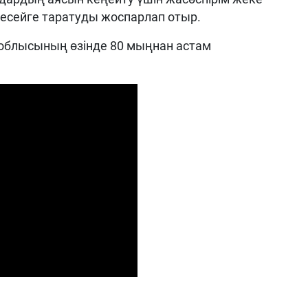
 Ресейге таратуды жоспарлап отыр.
ы облысының өзінде 80 мыңнан астам