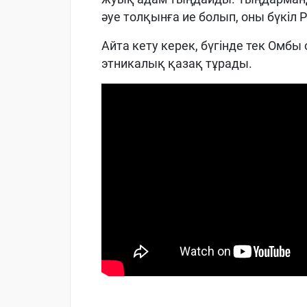
әуе толқынға ие болып, оны бүкіл
Айта кету керек, бүгінде тек Омб
этникалық қазақ тұрады.