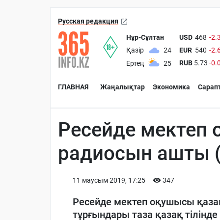
Русская редакция
Нұр-Сұлтан
USD
468
-2.
EUR
540
-2.
Қазір
24
RUB
5.73
-0.
Ертең
25
ГЛАВНАЯ
Жаңалықтар
Экономика
Сарап
Ресейде мектеп
радиосын ашты (
11 маусым 2019, 17:25
347
Ресейде мектеп оқушысы қаз
тұрғындары таза қазақ тілінд