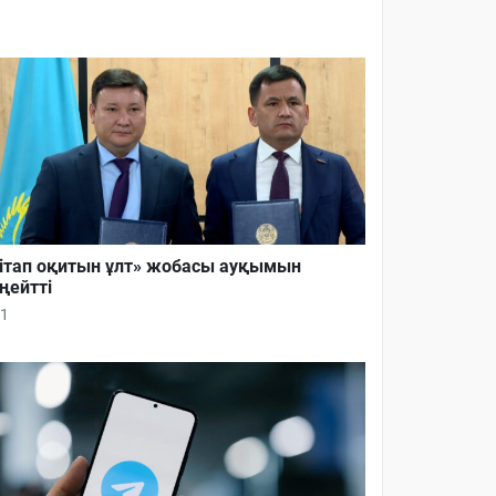
ітап оқитын ұлт» жобасы ауқымын
ңейтті
1