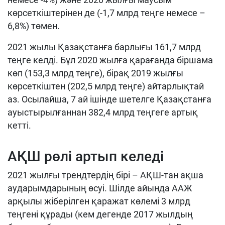
көрсеткіштерінен де (-1,7 млрд теңге немесе –
6,8%) төмен.
2021 жылы Қазақстанға барлығы 161,7 млрд
теңге келді. Бұл 2020 жылға қарағанда біршама
көп (153,3 млрд теңге), бірақ 2019 жылғы
көрсеткіштен (202,5 млрд теңге) айтарлықтай
аз. Осылайша, 7 ай ішінде шетелге Қазақстанға
ауыстырылғаннан 382,4 млрд теңгеге артық
кетті.
АҚШ рөлі артып келеді
2021 жылғы трендтердің бірі – АҚШ-тан ақша
аударымдарының өсуі. Шілде айында ААЖ
арқылы жіберілген қаражат көлемі 3 млрд
теңгені құрады (кем дегенде 2017 жылдың