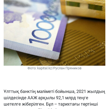
Фото: kapital.kz/Руслан Пряников
Ұлттық банктің мәліметі бойынша, 2021 жылдың
шілдесінде ААЖ арқылы 92,1 млрд теңге
шетелге жіберілген. Бұл – тарихтағы төртінші