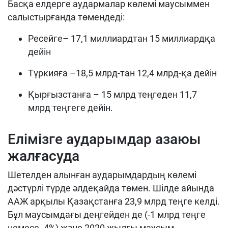
Басқа елдерге аудармалар көлемі маусыммен
салыстырғанда төмендеді:
Ресейге– 17,1 миллиардтан 15 миллиардқа
дейін
Түркияға –18,5 млрд-тан 12,4 млрд-қа дейін
Қырғызстанға – 15 млрд теңгеден 11,7
млрд теңгеге дейін.
Елімізге аударымдар азаюы
жалғасуда
Шетелден алынған аударымдардың көлемі
дәстүрлі түрде әлдеқайда төмен. Шілде айында
ААЖ арқылы Қазақстанға 23,9 млрд теңге келді.
Бұл маусымдағы деңгейден де (-1 млрд теңге
немесе -4%) және 2020 жылғы маусым