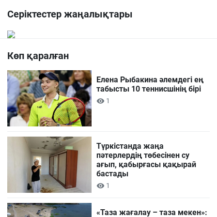
Серіктестер жаңалықтары
Көп қаралған
Елена Рыбакина әлемдегі ең
табысты 10 теннисшінің бірі
1
Түркістанда жаңа
пәтерлердің төбесінен су
ағып, қабырғасы қақырай
бастады
1
«Таза жағалау – таза мекен»: