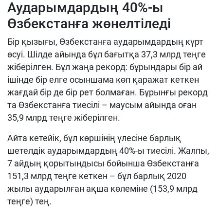
Аударымдардың 40%-ы
Өзбекстанға жөнелтіледі
Бір қызығы, Өзбекстанға аударымдардың күрт
өсуі. Шілде айында бұл бағытқа 37,3 млрд теңге
жіберілген. Бұл жаңа рекорд: бұрындары бір ай
ішінде бір елге осыншама көп қаражат кеткен
жағдай бір де бір рет болмаған. Бұрынғы рекорд
та Өзбекстанға тиесілі – маусым айында оған
35,9 млрд теңге жіберілген.
Айта кетейік, бұл көршінің үлесіне барлық
шетелдік аударымдардың 40%-ы тиесілі. Жалпы,
7 айдың қорытындысы бойынша Өзбекстанға
151,3 млрд теңге кеткен – бұл барлық 2020
жылы аударылған ақша көлеміне (153,9 млрд
теңге) тең.