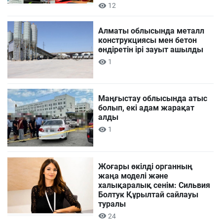
12
Алматы облысында металл
конструкциясы мен бетон
өндіретін ірі зауыт ашылды
1
Маңғыстау облысында атыс
болып, екі адам жарақат
алды
1
Жоғары өкілді органның
жаңа моделі және
халықаралық сенім: Сильвия
Болтук Құрылтай сайлауы
туралы
24