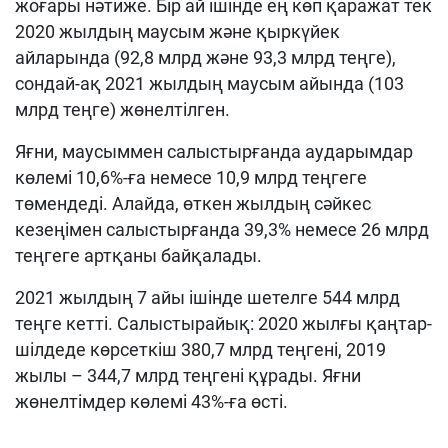
жоғары нәтиже. Бір ай ішінде ең көп қаражат тек
2020 жылдың маусым және қыркүйек
айларында (92,8 млрд және 93,3 млрд теңге),
сондай-ақ 2021 жылдың маусым айында (103
млрд теңге) жөнелтілген.
Яғни, маусыммен салыстырғанда аударымдар
көлемі 10,6%-ға немесе 10,9 млрд теңгеге
төмендеді. Алайда, өткен жылдың сәйкес
кезеңімен салыстырғанда 39,3% немесе 26 млрд
теңгеге артқаны байқалады.
2021 жылдың 7 айы ішінде шетелге 544 млрд
теңге кетті. Салыстырайық: 2020 жылғы қаңтар-
шілдеде көрсеткіш 380,7 млрд теңгені, 2019
жылы – 344,7 млрд теңгені құрады. Яғни
жөнелтімдер көлемі 43%-ға өсті.