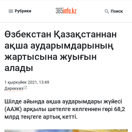
Рубрики
Поиск
Өзбекстан Қазақстаннан
ақша аударымдарының
жартысына жуығын
алады
1 қыркүйек 2021, 13:49
Дереккөз
Шілде айында ақша аударымдары жүйесі
(ААЖ) арқылы шетелге келгеннен гөрі 68,2
млрд теңгеге артық кетті.