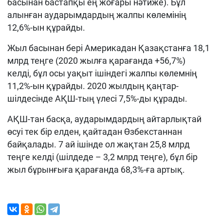
басынан бастапқы ең жоғары нәтиже). Бұл
алынған аударымдардың жалпы көлемінің
12,6%-ын құрайды.
Жыл басынан бері Америкадан Қазақстанға 18,1
млрд теңге (2020 жылға қарағанда +56,7%)
келді, бұл осы уақыт ішіндегі жалпы көлемнің
11,2%-ын құрайды. 2020 жылдың қаңтар-
шілдесінде АҚШ-тың үлесі 7,5%-ды құрады.
АҚШ-тан басқа, аударымдардың айтарлықтай
өсуі тек бір елден, қайтадан Өзбекстаннан
байқалады. 7 ай ішінде ол жақтан 25,8 млрд
теңге келді (шілдеде – 3,2 млрд теңге), бұл бір
жыл бұрынғыға қарағанда 68,3%-ға артық.