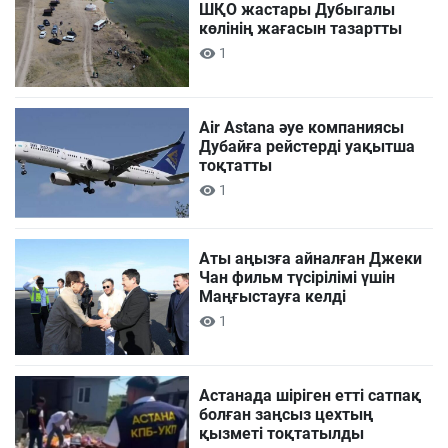
ШҚО жастары Дубыгалы
көлінің жағасын тазартты
1
Air Astana әуе компаниясы
Дубайға рейстерді уақытша
тоқтатты
1
Аты аңызға айналған Джеки
Чан фильм түсірілімі үшін
Маңғыстауға келді
1
Астанада шіріген етті сатпақ
болған заңсыз цехтың
қызметі тоқтатылды