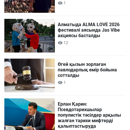
1
Алматыда ALMA LOVE 2026
фестивалі аясында Jas Vibe
акциясы басталды
12
Өгей қызын зорлаған
павлодарлық өмір бойына
сотталды
1
Ерлан Қарин:
Псевдотарихшылар
популистік тәсілдер арқылы
жалған тарихи мифтерді
қалыптастыруда