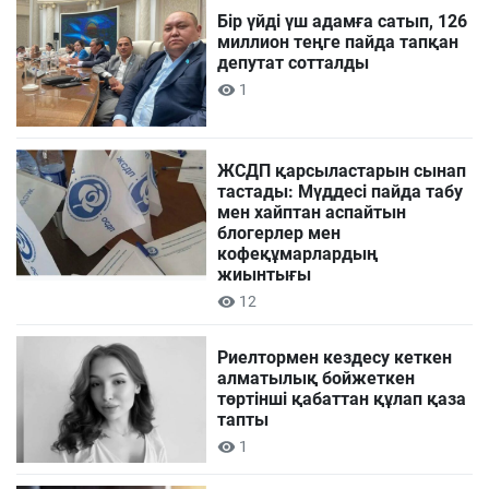
Бір үйді үш адамға сатып, 126
миллион теңге пайда тапқан
депутат сотталды
1
ЖСДП қарсыластарын сынап
тастады: Мүддесі пайда табу
мен хайптан аспайтын
блогерлер мен
кофеқұмарлардың
жиынтығы
12
Риелтормен кездесу кеткен
алматылық бойжеткен
төртінші қабаттан құлап қаза
тапты
1