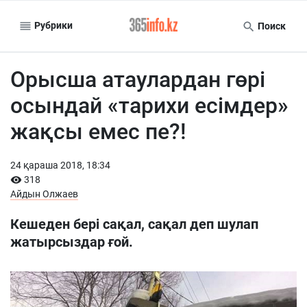
Рубрики
Поиск
Орысша атаулардан гөрі
осындай «тарихи есімдер»
жақсы емес пе?!
24 қараша 2018, 18:34
318
Айдын Олжаев
Кешеден бері сақал, сақал деп шулап
жатырсыздар ғой.