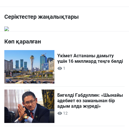
Серіктестер жаңалықтары
Көп қаралған
Үкімет Астананы дамыту
үшін 16 миллиард теңге бөлді
1
Бигелді Ғабдуллин: «Шынайы
әдебиет өз заманынан бір
адым алда жүреді»
12