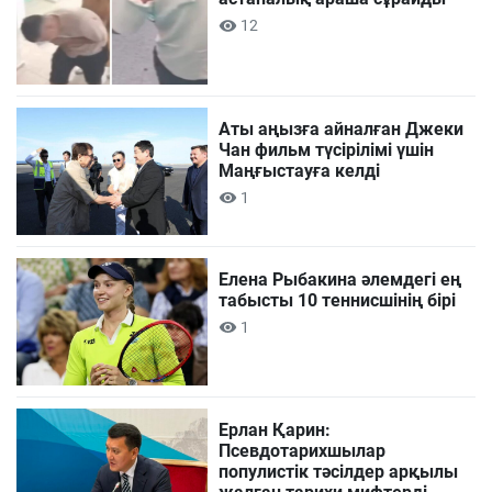
12
Аты аңызға айналған Джеки
Чан фильм түсірілімі үшін
Маңғыстауға келді
1
Елена Рыбакина әлемдегі ең
табысты 10 теннисшінің бірі
1
Ерлан Қарин:
Псевдотарихшылар
популистік тәсілдер арқылы