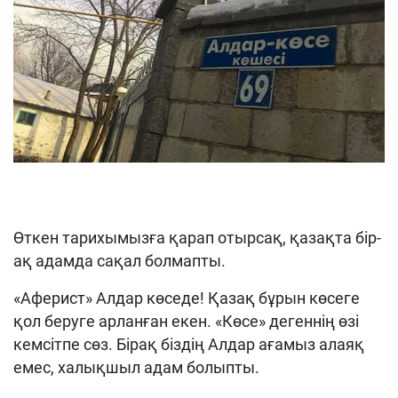
Өткен тарихымызға қарап отырсақ, қазақта бір-
ақ адамда сақал болмапты.
«Аферист» Алдар көседе! Қазақ бұрын көсеге
қол беруге арланған екен. «Көсе» дегеннің өзі
кемсітпе сөз. Бірақ біздің Алдар ағамыз алаяқ
емес, халықшыл адам болыпты.