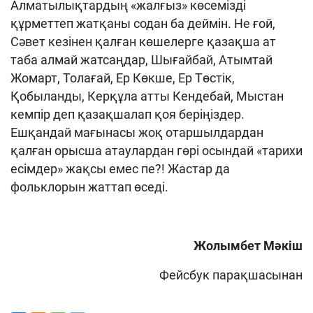
Алматылықтардың «жалғыз» көсемізді
құрметтеп жатқаны содан ба деймін. Не ғой,
Сәвет кезінен қалған көшелерге қазақша ат
таба алмай жатсаңдар, Шығайбай, Атымтай
Жомарт, Толағай, Ер Көкше, Ер Төстік,
Қобыланды, Керқұла атты Кендебай, Мыстан
кемпір деп қазақшалап қоя беріңіздер.
Ешқандай мағынасы жоқ отаршылдардан
қалған орысша атаулардан гөрі осындай «тарихи
есімдер» жақсы емес пе?! Жастар да
фольклорын жаттап өседі.
Жолымбет Мәкіш
Фейсбук парақшасынан