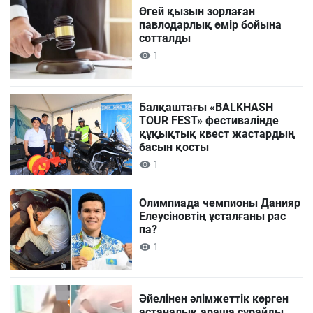
Өгей қызын зорлаған
павлодарлық өмір бойына
сотталды
1
Балқаштағы «BALKHASH
TOUR FEST» фестивалінде
құқықтық квест жастардың
басын қосты
1
Олимпиада чемпионы Данияр
Елеусіновтің ұсталғаны рас
па?
1
Әйелінен әлімжеттік көрген
астаналық араша сұрайды